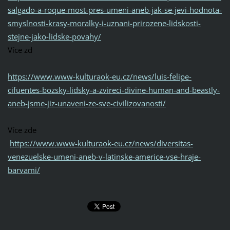
salgado-a-roque-most-pres-umeni-aneb-jak-se-jevi-hodnota-
smyslnosti-krasy-moralky-i-uznani-prirozene-lidskosti-
stejne-jako-lidske-povahy/
Více zd
https://www.www-kulturaok-eu.cz/news/luis-felipe-
cifuentes-bozsky-lidsky-a-zvireci-divine-human-and-beastly-
aneb-jsme-jiz-unaveni-ze-sve-civilizovanosti/
Více zde
https://www.www-kulturaok-eu.cz/news/diversitas-
venezuelske-umeni-aneb-v-latinske-americe-vse-hraje-
barvami/