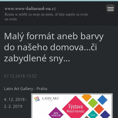
www.www-kulturaok-eu.cz
Komu se nelíbí za moje na mém, ať lépe napíše za svoje
na svém
Malý formát aneb barvy
do našeho domova…či
zabydlené sny…
07.12.2018 15:52
Latin Art Gallery - Praha
4. 12. 2018 -
2. 2. 2019