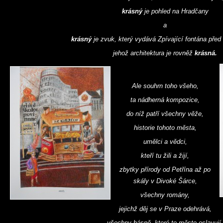
krásný
je pohled na Hradčany
a
krásný
je zvuk, který vydává Zpívající fontána pře
jehož architektura je rovněž
krásná.
Ale souhrn toho všeho,
ta nádherná kompozice,
do níž patří všechny věže,
historie tohoto města,
umělci a vědci,
kteří tu žili a žijí,
zbytky přírody od Petřína až po
skály v Divoké Šárce,
všechny romány,
jejichž děj se v Praze odehrává,
všechny básně, které to město oslavují,