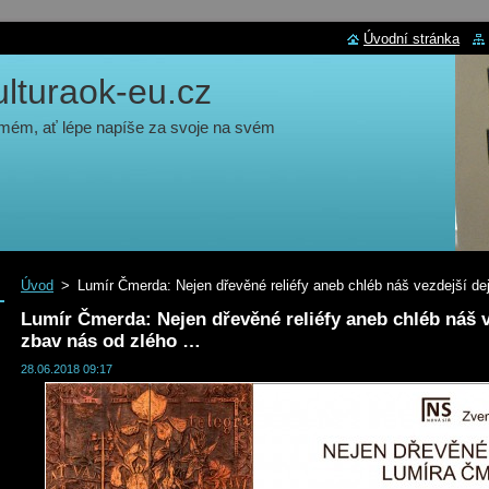
Úvodní stránka
turaok-eu.cz
 mém, ať lépe napíše za svoje na svém
Úvod
>
Lumír Čmerda: Nejen dřevěné reliéfy aneb chléb náš vezdejší d
Lumír Čmerda: Nejen dřevěné reliéfy aneb chléb náš 
zbav nás od zlého …
28.06.2018 09:17