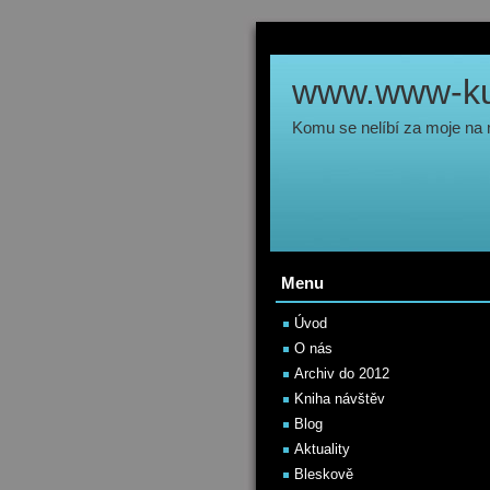
www.www-kul
Komu se nelíbí za moje na
Menu
Úvod
O nás
Archiv do 2012
Kniha návštěv
Blog
Aktuality
Bleskově