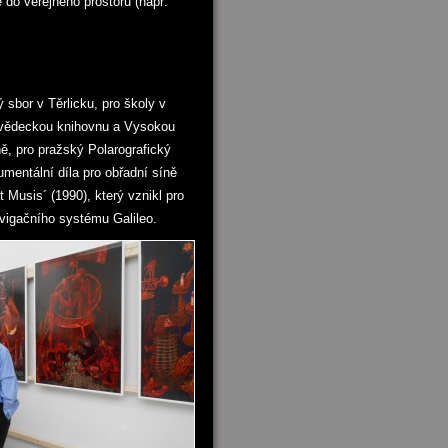
 do veřejného prostoru (např.
ý sbor v Těrlicku, pro školy v
í vědeckou knihovnu a Vysokou
ě, pro pražský Polarografický
entální díla pro obřadní síně
 Musis´ (1990), který vznikl pro
vigačního systému Galileo.