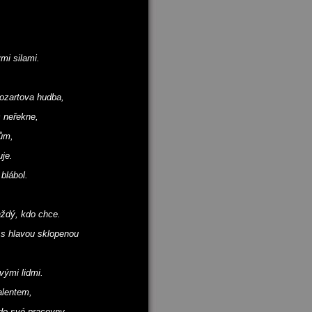
mi silami.
Mozartova hudba,
c neřekne,
kům,
je.
blábol.
aždý, kdo chce.
 s hlavou sklopenou
vými lidmi.
alentem,
do své pracovny,