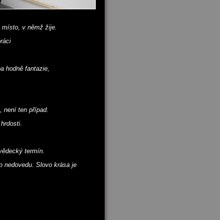
 místo, v němž žije.
ráci
ba hodně fantazie,
 není ten případ.
hrdosti.
vědecký termín.
to nedovedu. Slovo krása je
,