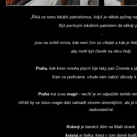
„Říká se tomu lokální patriotismus, když je někdo pyšnej na
Být poctivým lokálním patriotem dá někdy p
-
jsou na světě místa, kde není čím se chlubit a kde je tře
aby mohl být člověk na něco hrdý.
Praha,
kde krom mnoha jiných žije taky pan Čmerda a já,
Kam se podíváme, všude nám nabízí důvody k 
Praha
má svou
magii -
nechť je mi odpuštěn tenhle ne
Určitě by se slovo magie dalo nahradit slovem únosnějším, ale já 
nedostatečné.
Krásný
je barokní dům na Malé straně,
krásná
je holka, která v tom domě bydlí