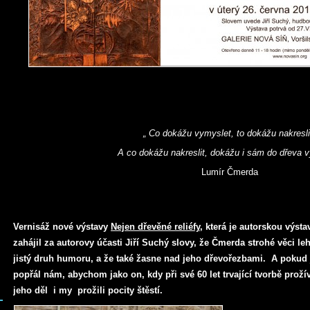
„ Co dokážu vymyslet, to dokážu nakresli
A co dokážu nakreslit, dokážu i sám do dřeva v
Lumír Čmerda
Vernisáž nové výstavy
Nejen dřevěné reliéfy
, která je autorskou výst
zahájil za autorovy účasti Jiří Suchý slovy, že Čmerda strohé věci le
jistý druh humoru, a že také žasne nad jeho dřevořezbami. A pokud
popřál nám, abychom jako on, kdy při své 60 let trvající tvorbě prožív
jeho děl i my prožili pocity štěstí.