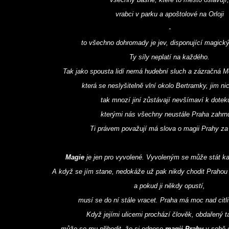
vrabci v parku a apoštolové na Orloji
-
to všechno dohromady je jev, disponující magický
Ty síly neplatí na každého.
Tak jako spousta lidí nemá hudební sluch a zázračná 
která se neslyšitelně vlní okolo Bertramky, jim ni
tak mnozí jiní zůstávají nevšímaví k dote
kterými nás všechny neustále Praha zahrnu
Ti právem považují má slova o magii Prahy za 
Magie
je jen pro vyvolené. Vyvoleným se může stát k
A když se jím stane, nedokáže už pak nikdy chodit Prahou
a pokud ji někdy opustí,
musí se do ní stále vracet. Praha má moc nad citli
Když jejími ulicemi prochází člověk, obdařený t
může se mu přihodit, že si odnese
magii Prahy
v sobě 