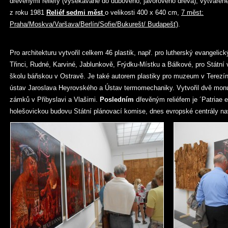
dřevěnými reliéfy (vysekávané do dubového, javorového dřeva), vytvářené
z roku 1981
Reliéf sedmi měst
o velikosti 400 x 640 cm,
7 měst:
Praha/Moskva/Varšava/Berlín/Sofie/Bukurešt/ Budapešť)
.
Pro architekturu vytvořil celkem 46 plastik, např. pro lutherský evangelick
Třinci, Rudné, Karviné, Jablunkově, Frýdku-Místku a Bálkové, pro Státn
školu báňskou v Ostravě. Je také autorem plastiky pro muzeum v Terezín
ústav Jaroslava Heyrovského a Ústav termomechaniky. Vytvořil dvě monum
zámků v Přibyslavi a Vlašimi.
Posledním
dřevěným reliéfem je ´Patriae et
holešovickou budovu Státní plánovací komise, dnes evropské centrály na