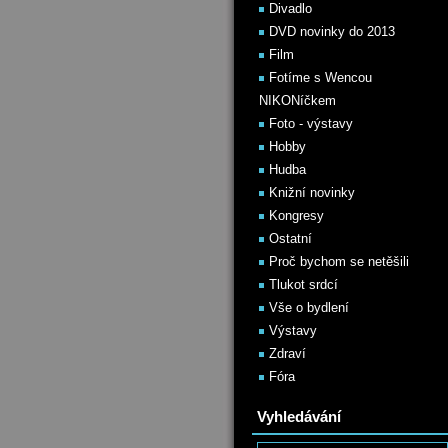
Divadlo
DVD novinky do 2013
Film
Fotíme s Wencou
NIKONíčkem
Foto - výstavy
Hobby
Hudba
Knižní novinky
Kongresy
Ostatní
Proč bychom se netěšili
Tlukot srdcí
Vše o bydlení
Výstavy
Zdraví
Fóra
Vyhledávání