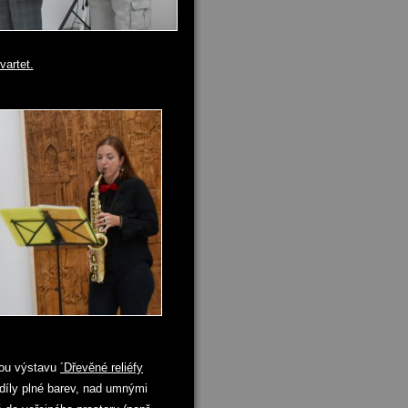
vartet.
vou výstavu
´Dřevěné reliéfy
díly plné barev, nad umnými