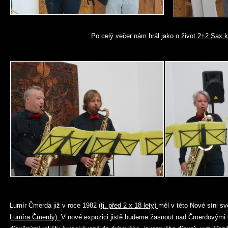
Po celý večer nám hrál jako o život
2+2 Sax k
Lumír Čmerda již v roce 1982
(tj. před 2 x 18 lety)
měl v této Nové síni s
Lumíra Čmerdy).
V nové expozici jistě budeme žasnout nad Čmerdovými 