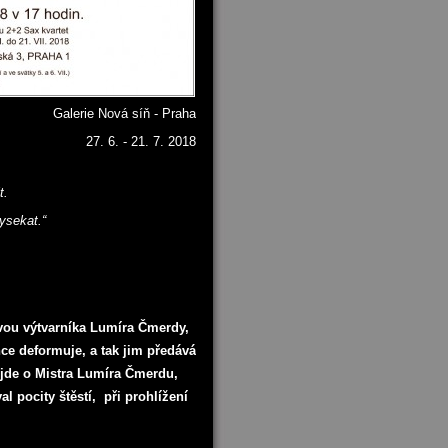
Galerie Nová síň - Praha
27. 6. - 21. 7. 2018
t.
ysekat.“
avou výtvarníka Lumíra Čmerdy,
hce deformuje, a tak jim předává
 jde o Mistra Lumíra Čmerdu,
al pocity štěstí, při prohlížení