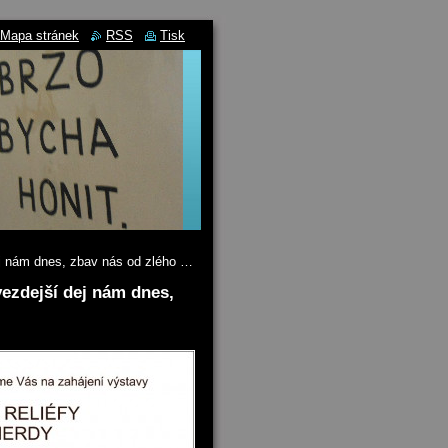
Mapa stránek
RSS
Tisk
ej nám dnes, zbav nás od zlého …
vezdejší dej nám dnes,