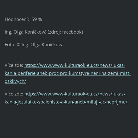
Hodnocení: 59 %
Ing. Olga Koníčková (zdroj: facebook)
Foto: © Ing. Olga Koníčková
Více zde:
https://www.www-kulturaok-eu.cz/news/lukas-
kania-periferie-aneb-proc-pro-kumstyre-neni-na-zemi-mist-
osklivych/
Více zde:
https://www.www-kulturaok-eu.cz/news/lukas-
kania-jezulatko-spaleniste-a-kun-aneb-miluji-ac-neprijmu/