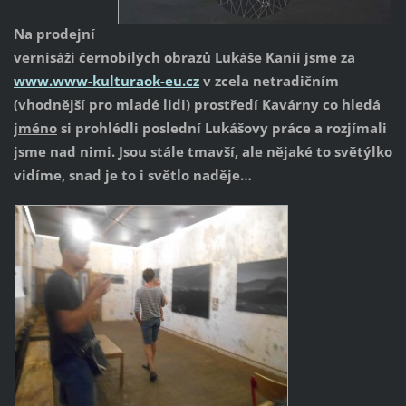
Na prodejní
vernisáži černobílých obrazů Lukáše Kanii jsme za
www.www-kulturaok-eu.cz
v zcela netradičním
(vhodnější pro mladé lidi) prostředí
Kavárny co hledá
jméno
si prohlédli poslední Lukášovy práce a rozjímali
jsme nad nimi. Jsou stále tmavší, ale nějaké to světýlko
vidíme, snad je to i světlo naděje…