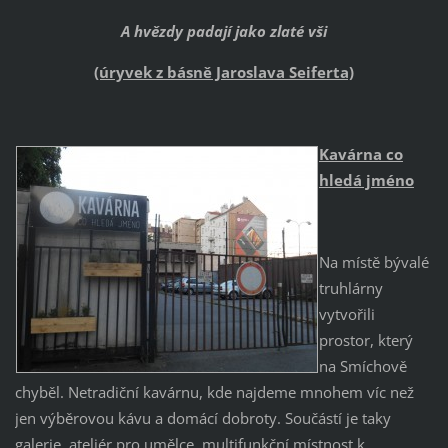
A hvězdy padají jako zlaté vši
(úryvek z básně Jaroslava Seiferta)
Kavárna co
hledá jméno
Na místě bývalé
truhlárny
vytvořili
prostor, který
na Smíchově
chyběl. Netradiční kavárnu, kde najdeme mnohem víc než
jen výběrovou kávu a domácí dobroty. Součástí je taky
galerie, ateliér pro umělce, multifunkční místnost k