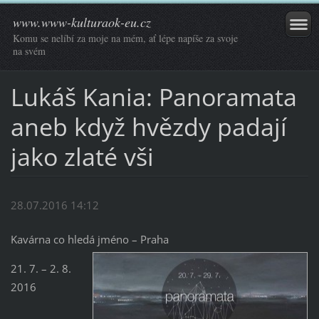
www.www-kulturaok-eu.cz
Komu se nelíbí za moje na mém, ať lépe napíše za svoje
na svém
Lukáš Kania: Panoramata
aneb když hvězdy padají
jako zlaté vši
28.07.2016 14:12
Kavárna co hledá jméno – Praha
21. 7. – 2. 8.
2016