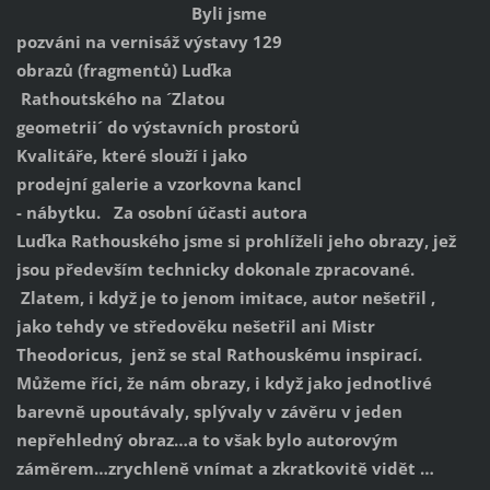
Byli jsme
pozváni na vernisáž výstavy 129
obrazů (fragmentů) Luďka
Rathoutského na ´Zlatou
geometrii´ do výstavních prostorů
Kvalitáře, které slouží i jako
prodejní galerie a vzorkovna kancl
- nábytku. Za osobní účasti autora
Luďka Rathouského jsme si prohlíželi jeho obrazy, jež
jsou především technicky dokonale zpracované.
Zlatem, i když je to jenom imitace, autor nešetřil ,
jako tehdy ve středověku nešetřil ani Mistr
Theodoricus, jenž se stal Rathouskému inspirací.
Můžeme říci, že nám obrazy, i když jako jednotlivé
barevně upoutávaly, splývaly v závěru v jeden
nepřehledný obraz…a to však bylo autorovým
záměrem…zrychleně vnímat a zkratkovitě vidět …