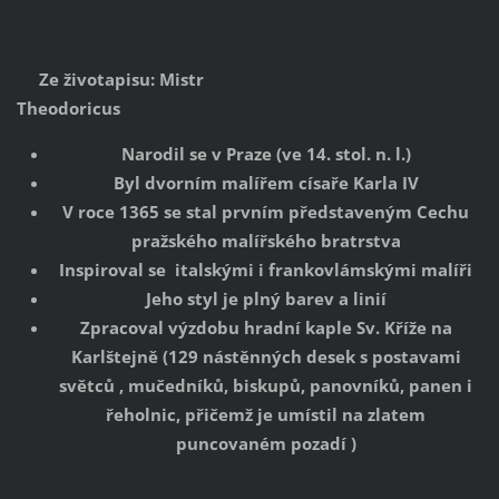
Ze životapisu: Mistr
Theodoricus
Narodil se v Praze (ve 14. stol. n. l.)
Byl dvorním malířem císaře Karla IV
V roce 1365 se stal prvním představeným Cechu
pražského malířského bratrstva
Inspiroval se italskými i frankovlámskými malíři
Jeho styl je plný barev a linií
Zpracoval výzdobu hradní kaple Sv. Kříže na
Karlštejně (129 nástěnných desek s postavami
světců , mučedníků, biskupů, panovníků, panen i
řeholnic, přičemž je umístil na zlatem
puncovaném pozadí )