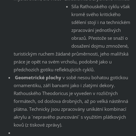
Síla Rathouského cyklu však
kromě svého kritického
sdělení stojí i na technickém
zpracování jednotlivých
obrazů. Přestože se snaží o
dosažení dojmu zmnožené,
turistickým ruchem žádané průměrnosti, jeho malířská
práce je opět na svém vrcholu, podobně jako u
předchozích gotiku reflektujících cyklů.
Geometrické plochy
v sobě nesou bohatou gotickou
ornamentiku, září barvami jako i zlatými dekory.
Rathouského Theodoricus je vyveden v rozličných
formátech, od doslova drobných, až po velká nástěnná
plátna. Technicky jsou zpracovány unikátní kombinací
akrylu a ´nepravého puncování´ s využitím plátkových
kovů (z tiskové zprávy).