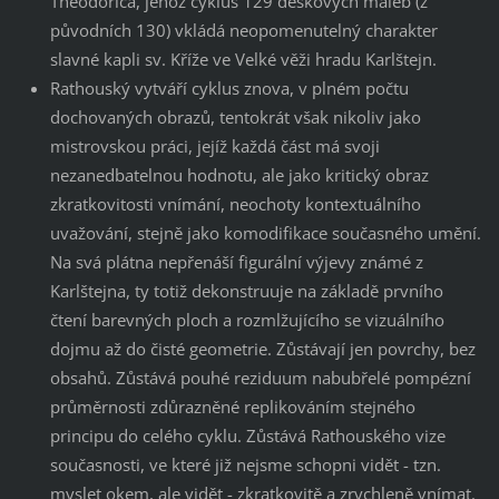
Theodorica, jehož cyklus 129 deskových maleb (z
původních 130) vkládá neopomenutelný charakter
slavné kapli sv. Kříže ve Velké věži hradu Karlštejn.
Rathouský vytváří cyklus znova, v plném počtu
dochovaných obrazů, tentokrát však nikoliv jako
mistrovskou práci, jejíž každá část má svoji
nezanedbatelnou hodnotu, ale jako kritický obraz
zkratkovitosti vnímání, neochoty kontextuálního
uvažování, stejně jako komodifikace současného umění.
Na svá plátna nepřenáší figurální výjevy známé z
Karlštejna, ty totiž dekonstruuje na základě prvního
čtení barevných ploch a rozmlžujícího se vizuálního
dojmu až do čisté geometrie. Zůstávají jen povrchy, bez
obsahů. Zůstává pouhé reziduum nabubřelé pompézní
průměrnosti zdůrazněné replikováním stejného
principu do celého cyklu. Zůstává Rathouského vize
současnosti, ve které již nejsme schopni vidět - tzn.
myslet okem, ale vidět - zkratkovitě a zrychleně vnímat.