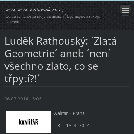
www.www-kulturaok-eu.cz
Komu se nelíbí za moje na mém, ať lépe napíše za svoje
na svém
Luděk Rathouský: ´Zlatá
Geometrie´ aneb ´není
všechno zlato, co se
třpytí?!´
06.03.2014 15:06
Kvalitář – Praha
1. 3. – 18. 4. 2014