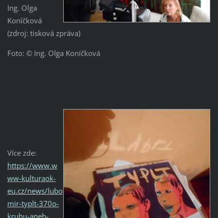
Ing. Olga
Koníčková
(zdroj: tisková zpráva)
Foto: © Ing. Olga Koníčková
Více zde:
https://www.w
ww-kulturaok-
eu.cz/news/lubo
mir-typlt-370o-
kruhu-aneb-