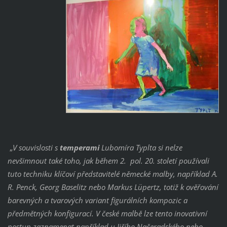
„
V souvislosti s
temperami
Lubomíra Typlta si nelze
nevšimnout také toho, jak během 2. pol. 20. století používali
tuto techniku klíčoví představitelé německé malby, například A.
R. Penck, Georg Baselitz nebo Markus Lüpertz, totiž k ověřování
barevných a tvarových variant figurálních kompozic a
předmětných konfigurací. V české malbě lze tento inovativní
postup zaznamenat například u Jiřího Načeradského nebo