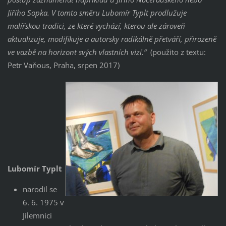
Jiřího Sopka. V
tomto směru Lubomír Typlt prodlužuje
malířskou tradici, ze které vychází, kterou ale zároveň
aktualizuje, modifikuje a autorsky radikálně přetváří, přirozeně
ve vazbě na horizont svých vlastních vizí.“
(použito z textu:
Petr Vaňous, Praha, srpen 2017)
Lubomír Typlt
narodil se
6. 6. 1975 v
Jilemnici