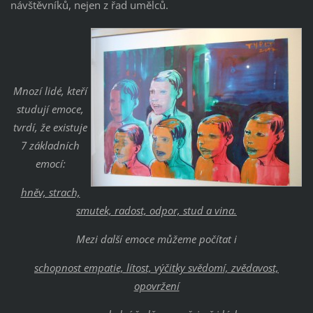
návštěvníků, nejen z řad umělců.
Mnozí lidé, kteří
studují emoce,
tvrdí, že existuje
7 základních
emocí:
hněv, strach,
smutek, radost, odpor, stud a vina.
Mezi další emoce můžeme počítat i
schopnost empatie, lítost, výčitky svědomí, zvědavost,
opovržení