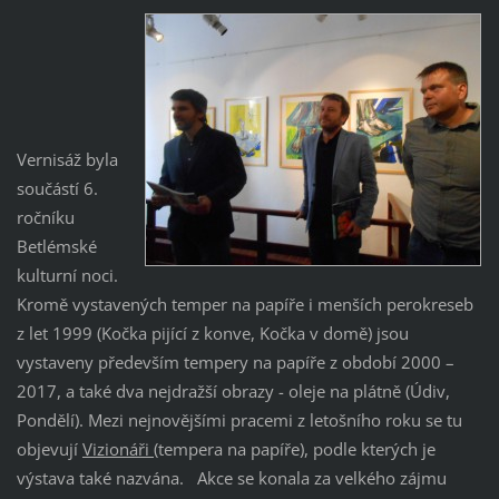
Vernisáž byla
součástí 6.
ročníku
Betlémské
kulturní noci.
Kromě vystavených temper na papíře i menších perokreseb
z let 1999 (Kočka pijící z konve, Kočka v domě) jsou
vystaveny především tempery na papíře z období 2000 –
2017, a také dva nejdražší obrazy - oleje na plátně (Údiv,
Pondělí). Mezi nejnovějšími pracemi z letošního roku se tu
objevují
Vizionáři
(tempera na papíře), podle kterých je
výstava také nazvána. Akce se konala za velkého zájmu