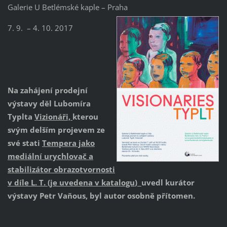
Galerie U Betlémské kaple – Praha
7. 9. – 4. 10. 2017
Na zahájení prodejní
výstavy děl Lubomíra
Typlta
Vizionáři,
kterou
svým delším projevem ze
své stati
Tempera jako
mediální urychlovač a
stabilizátor obrazotvornosti
v díle L. T. (je uvedena v katalogu
)
uvedl kurátor
výstavy Petr Vaňous, byl autor osobně přítomen.