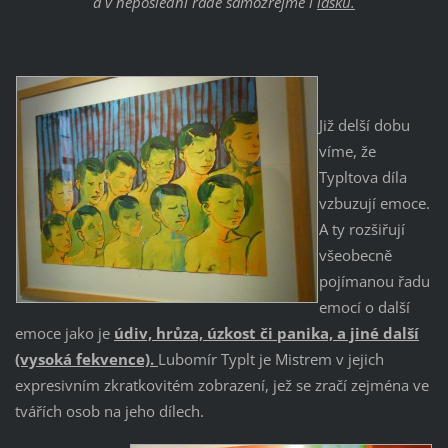
a v neposlední řadě samozřejmě i
lásku.
Již delší dobu
víme, že
Typltova díla
vzbuzují emoce.
A ty rozšiřují
všeobecně
pojímanou řadu
emocí o další
emoce jako je
údiv, hrůza, úzkost či panika, a jiné další
(vysoká fekvence).
Lubomír Typlt je Mistrem v jejich
expresivním zkratkovitém zobrazení, jež se zračí zejména ve
tvářích osob na jeho dílech.