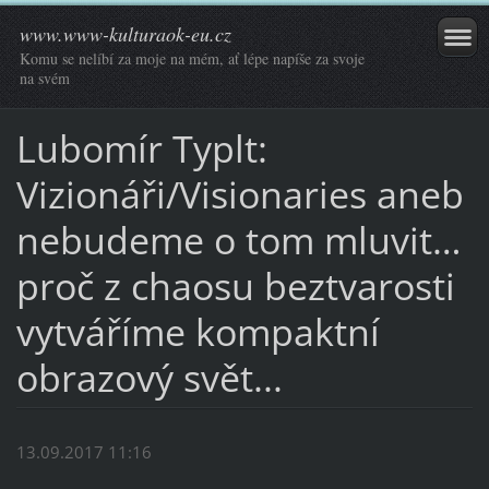
www.www-kulturaok-eu.cz
Komu se nelíbí za moje na mém, ať lépe napíše za svoje
na svém
Lubomír Typlt:
Vizionáři/Visionaries aneb
nebudeme o tom mluvit…
proč z chaosu beztvarosti
vytváříme kompaktní
obrazový svět...
13.09.2017 11:16