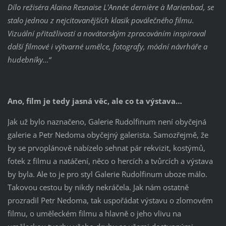
Dílo režiséra Alaina Resnaise L'Année dernière à Marienbad, se
stalo jednou z nejcitovanějších klasik poválečného filmu.
Vizuální přitažlivostí a novátorským zpracováním inspiroval
další filmové i výtvarné umělce, fotografy, módní návrháře a
hudebníky…“
Ano, film je tedy jasná věc, ale co ta výstava…
Jak už bylo naznačeno, Galerie Rudolfinum není obyčejná
galerie a Petr Nedoma obyčejný galerista. Samozřejmě, že
by se prvoplánově nabízelo sehnat pár rekvizit, kostýmů,
fotek z filmu a natáčení, něco o hercích a tvůrcích a výstava
by byla. Ale to je pro styl Galerie Rudolfinum uboze málo.
Takovou cestou by nikdy nekráčela. Jak nám ostatně
prozradil Petr Nedoma, tak uspořádat výstavu o zlomovém
filmu, o uměleckém filmu a hlavně o jeho vlivu na