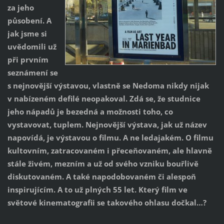
za jeho
působení. A
jak jsme si
uvědomili už
při prvním
seznámení se
s nejnovější výstavou, vlastně se Nedoma nikdy nijak
v nabízeném defilé neopakoval. Zdá se, že studnice
jeho nápadů je bezedná a možnosti toho, co
vystavovat, tuplem. Nejnovější výstava, jak už název
n
apovídá, je výstavou o filmu. A ne ledajakém. O filmu
kultovním, zatracovaném i přeceňovaném, ale hlavně
stále živém, mezním a už od svého vzniku bouřlivě
diskutovaném. A také napodobovaném či alespoň
inspirujícím. A to už plných 55 let. Který film ve
světové kinematografii se takového ohlasu dočkal…?