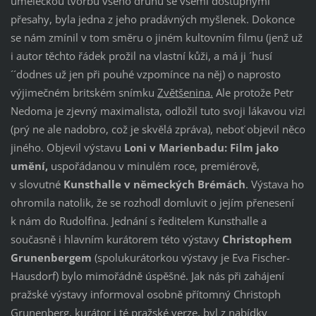
uměleckou tvorbu všeho druhu se všemi dostupnými
přesahy, byla jedna z jeho pradávných myšlenek. Dokonce
se nám zmínil v tom směru o jiném kultovním filmu (jenž už
i autor těchto řádek prožil na vlastní kůži, a má ji ´husí
´´dodnes už jen při pouhé vzpomínce na něj) o naprosto
výjimečném britském snímku
Zvětšenina.
Ale protože Petr
Nedoma je zjevný maximalista, odložil tuto svoji lákavou vizi
(prý ne ale nadobro, což je skvělá zpráva), neboť objevil něco
jiného. Objevil výstavu
Loni v Marienbadu: Film jako
umění,
uspořádanou v minulém roce, premiérově,
v slovutné
Kunsthalle v německých Brémách
. Výstava ho
ohromila natolik, že se rozhodl domluvit o jejím přenesení
k nám do Rudolfina. Jednání s ředitelem Kunsthalle a
současně i hlavním kurátorem této výstavy
Christophem
Grunenbergem
(spolukurátorkou výstavy je Eva Fischer-
Hausdorf) bylo mimořádně úspěšné. Jak nás při zahájení
pražské výstavy informoval osobně přítomný Christoph
Grunenberg, kurátor i té pražské verze, byl z nabídky