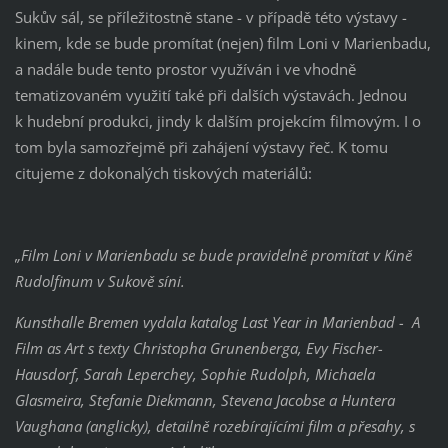
Sukův sál, se příležitostně stane - v případě této výstavy -
kinem, kde se bude promítat (nejen) film Loni v Marienbadu,
a nadále bude tento prostor využíván i ve vhodně
tematizovaném využití také při dalších výstavách. Jednou
k hudební produkci, jindy k dalším projekcím filmovým. I o
tom byla samozřejmě při zahájení výstavy řeč. K tomu
citujeme z dokonalých tiskových materiálů:
„Film Loni v Marienbadu se bude pravidelně promítat v Kině
Rudolfinum v Sukově síni.
Kunsthalle Bremen vydala katalog Last Year in Marienbad - A
Film as Art s texty Christopha Grunenberga, Evy Fischer-
Hausdorf, Sarah Leperchey, Sophie Rudolph, Michaela
Glasmeira, Stefanie Diekmann, Stevena Jacobse a Huntera
Vaughana (anglicky), detailně rozebírajícími film a přesahy, s