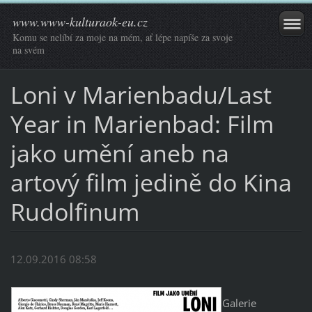
www.www-kulturaok-eu.cz
Komu se nelíbí za moje na mém, ať lépe napíše za svoje
na svém
Loni v Marienbadu/Last
Year in Marienbad: Film
jako umění aneb na
artový film jedině do Kina
Rudolfinum
12.09.2016 08:58
Galerie