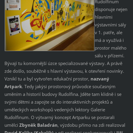
Rudolfinum
disponuje nejen
hlavními
výstavními sály
v 1. patře, ale
má a využívá i
prostor malého
sálu v přízemí.
Bývají tu komornější úzce specializované výstavy. A právě
zde došlo, souběžně s hlavní výstavou, k otevření novinky.
Vznikl tu a byl vytvořen edukační prostor,
nazvaný
Artpark
. Tedy jakýsi prostorový průvodce současným
uměním a historií budovy Rudolfina. Jděte tam klidně i se
svými dětmi a zapojte se do interaktivních projektů a
uměleckých workshopů vedených lektory Galerie
Rudolfinum. O výtvarný koncept Artparku se postarali
umělci
Zbyněk Baladrán
, výzdobu přímo na zdi realizoval
David Kalika (Kakalík)
a při realizaci spolupracovali i
Jiří