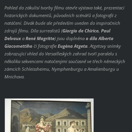
Pohled do zákulisí tvorby filmu otevře výstava také, prezentací
historických dokumentů, původních scénářů a fotografií z
natáčení. Divák bude ale především uveden do inspiračních
zdrojů filmu. Díla surrealistů (
Giorgio de Chirico
,
Paul
Delvaux
a
René Magritte
) jsou doplněna
o díla Alberta
Giacomettiho
či fotografie
Eugèna Atgeta
. Atgetovy snímky
zobrazující vhled do Versailleských zahrad tvoří paralelu s
několika sekvencemi natočenými současně ve třech německých
zámcích Schleissheimu, Nymphenburgu a Amalienburgu u
Mnichova.