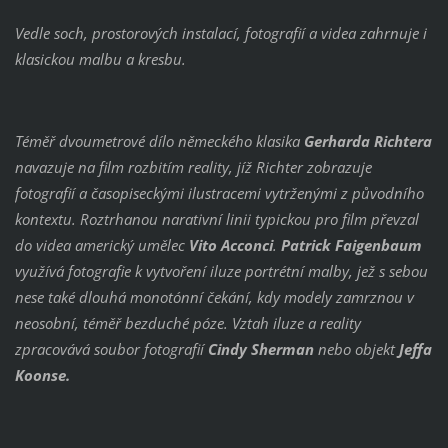
Vedle soch, prostorových instalací, fotografií a videa zahrnuje i
klasickou malbu a kresbu.
Téměř dvoumetrové dílo německého
klasika
Gerharda Richtera
navazuje na film rozbitím reality, jíž Richter zobrazuje
fotografií a časopiseckými ilustracemi vytrženými z původního
kontextu. Roztrhanou narativní linii typickou pro film převzal
do videa americký umělec
Vito Acconci
.
Patrick Faigenbaum
využívá fotografie k vytvoření iluze portrétní malby, jež s sebou
nese také dlouhá monotónní čekání, kdy modely zamrznou v
neosobní, téměř bezduché póze. Vztah iluze a reality
zpracovává soubor fotografií
Cindy Sherman
nebo objekt
Jeffa
Koonse.