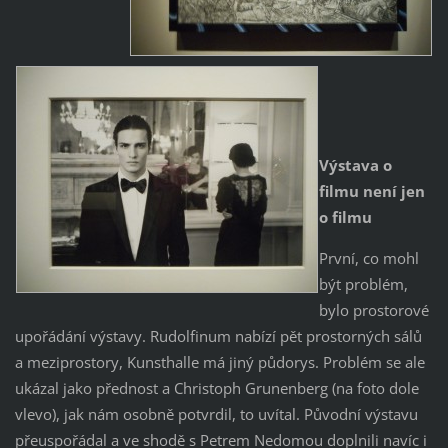
Výstava o
filmu není jen
o filmu
První, co mohl
být problém,
bylo prostorové
upořádání výstavy. Rudolfinum nabízí pět prostorných sálů
a meziprostory, Kunsthalle má jiný půdorys. Problém se ale
ukázal jako přednost a Christoph Grunenberg (na foto dole
vlevo), jak nám osobně potvrdil, to uvítal. Původní výstavu
přeuspořádal a ve shodě s Petrem Nedomou doplnili navíc i