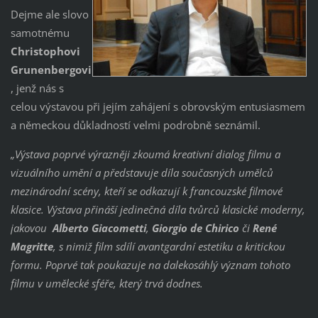
Dejme ale slovo
samotnému
Christopho
vi
Grunenbergovi
, jenž nás s
celou výstavou při jejím zahájení s obrovským entusiasmem
a německou důkladností velmi podrobně seznámil.
„Výstava poprvé výrazněji zkoumá kreativní dialog filmu a
v
izuálního umění a představuje díla současných umělců
mezinárodní scény, kteří se odkazují k francouzské filmové
klasice. Výstava přináší jedinečná díla tvůrců klasické moderny,
jakovou
Alberto Giacometti
,
Giorgio de Chirico
či
René
Magritte
, s nimiž film sdílí avantgardní estetiku a kritickou
formu. Poprvé tak poukazuje na dalekosáhlý význam tohoto
filmu v umělecké sféře, který trvá dodnes.