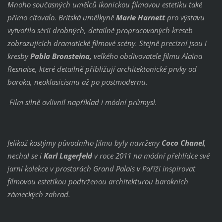
Mnoho současných umělců ikonickou filmovou estetiku také
přímo citovalo. Britská umělkyně
Marie Harnett
pro výstavu
vytvořila sérii drobných, detailně propracovaných kreseb
zobrazujících dramatické filmové scény. Stejně precizní jsou i
kresby
Pabla Bronsteina,
velkého obdivovatele filmu Alaina
Resnaise, které detailně přibližují architektonické prvky od
baroka, neoklasicismu až po postmodernu.
Film silně ovlivnil například i módní průmysl.
Jelikož kostýmy původního filmu byly navrženy
Coco Chanel
,
nechal se i
Karl Lagerfeld
v roce 2011 na módní přehlídce své
jarní kolekce v prostorách Grand Palais v Paříži inspirovat
filmovou estetikou podtrženou architekturou barokních
zámeckých zahrad.