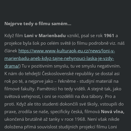
Nejprve tedy o filmu samém…
Když film
Loni v Marienbadu
vznikl, psal se rok
1961
a
projekce byla šok po celém světě (o filmu podrobně viz. náš
článek
https://www.www-kulturaok-eu.cz/news/loni-v-
marienbadu-aneb-kdyz-tajne-nehynouci-laska-je-vzdy-
drama/
) Tu v pozitivním smyslu, tu ve smyslu negativním.
K nám do tehdejší Československé republiky se dostal asi
rok po té, a nejprve jako – řekněme - studijní materiál na
filmové fakulty. Pamětníci ho tedy viděli. A stejně tak, jako
světová veřejnost, i oni se rozdělili na dva tábory. Pro a
proti. Když ale tito studenti dokončili své školy, vstoupili do
praxe, zrodila se naše, specificky česká, filmová
Nová vlna,
ukončená brutálně až tanky v roce 1968. Není však nikde
doložena přímá souvislost studijních projekcí filmu Loni