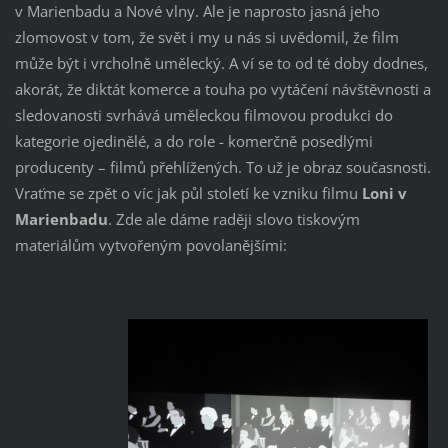
v Marienbadu a Nové vlny. Ale je naprosto jasná jeho
zlomovost v tom, že svět i my u nás si uvědomil, že film
může být i vrcholně umělecký. A ví se to od té doby dodnes,
akorát, že diktát komerce a touha po vytáčení návštěvnosti a
sledovanosti svrhává uměleckou filmovou produkci do
kategorie ojedinělé, a do role - komerčně posedlými
producenty – filmů přehlížených. To už je obraz současnosti.
Vraťme se zpět o víc jak půl století ke vzniku filmu
Loni v
Marienbadu
. Zde ale dáme raději slovo tiskovým
materiálům vytvořeným povolanějšími: