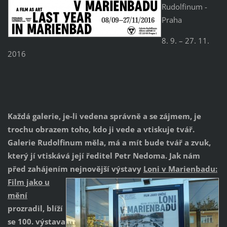
Rudolfinum -
Praha
8. 9. – 27. 11.
2016
Každá galerie, je-li vedena správně a se zájmem, je
trochu obrazem toho, kdo ji vede a vtiskuje tvář.
Galerie Rudolfinum měla, má a mít bude tvář a zvuk,
který jí vtiskává její ředitel Petr Nedoma. Jak nám
před zahájením nejnovější výstavy
Loni v Marienbadu:
Film jako u
mění
prozradil, blíží
se 100. výstava