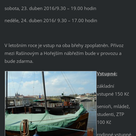
sobota, 23. duben 2016/9.30 – 19.00 hodin
neděle, 24. duben 2016/ 9.30 – 17.00 hodin
V letošním roce je vstup na oba břehy zpoplatněn. Přívoz
mezi Rašínovým a Hořejším nábřežím bude v provozu a
bude zdarma.
Vstupné:
základní
vstupné 150 Kč
senioři, mládež,
studenti, ZTP
100 Kč
rodinné vstupné