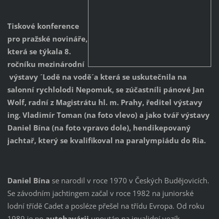
Tiskové konference
pro pražské novináře,
která se týkala 8.
ročníku mezinárodní
výstavy ´Lodě na vodě´a která se uskutečnila na
salonní rychlolodi Nepomuk, se zúčastníli pánové Jan
Wolf, radní z Magistrátu hl. m. Prahy, ředitel výstavy
ing. Vladimír Toman (na foto vlevo) a jako tvář výstavy
Daniel Bína (na foto vpravo dole), hendikepovaný
jachtař, který se kvalifikoval na paralympiádu do Ria.
Daniel Bína
se narodil v roce 1970 v Českých Budějovicích.
Se závodním jachtingem začal v roce 1982 na juniorské
lodní třídě Cadet a posléze přešel na třídu Evropa. Od roku
1989 je po
autohavárii
upoután na invalidní vozík.