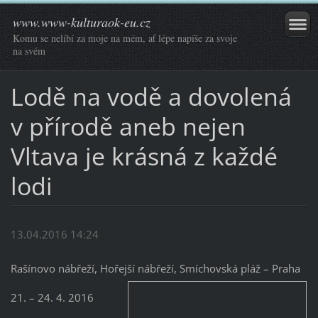
www.www-kulturaok-eu.cz
Komu se nelíbí za moje na mém, ať lépe napíše za svoje
na svém
Lodě na vodě a dovolená
v přírodě aneb nejen
Vltava je krásná z každé
lodi
13.04.2016 14:24
Rašínovo nábřeží, Hořejší nábřeží, Smíchovská pláž – Praha
21. – 24. 4. 2016