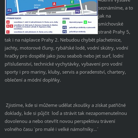
seznámíme, a to
jak na
smíchovské
straně Prahy 5,
tak i na náplavce Prahy 2. Nebudou chybět plachetnice,
jachty, motorové čluny, rybářské lodě, vodní skútry, vodní
hračky pro dospělé jako jsou seabob nebo jet surf, lodní
příslušenství, technické vychytávky, vybavení pro vodní
sporty i pro mariny, kluby, servis a poradenství, chartery,
oblečení a módní doplňky.
Zjistíme, kde si můžeme udělat zkoušky a získat patřičné
doklady, kde si půjčit loď a strávit tak nezapomenutelnou
dovolenou a nebo otevřít novou perspektivu trávení
volného času ´pro malé i velké námořníky…´