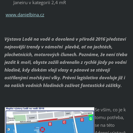
Janeiru v kategorii 2,4 mR
www.danielbina.cz
Výstava ´Lodě na vodě a dovolená v přírodě 2016´ představí
nejnovější trendy v námořní plavbě, ať na jachtách,
plachetnicích, motorových člunech. Poznáme, že není třeba
jezdit k moři, abyste zažili adrenalin z rychlé jízdy po vodní
hladině, kdy dívkám vlají vlasy a pánové se stávají
ostřílenými mořskými vlky. Právní legislativa dovoluje již i
na našich vodních hladinách zažívat fantastické zážitky.
Se vším, co je k
tomu potřeba,
se na této
4denní výstavě