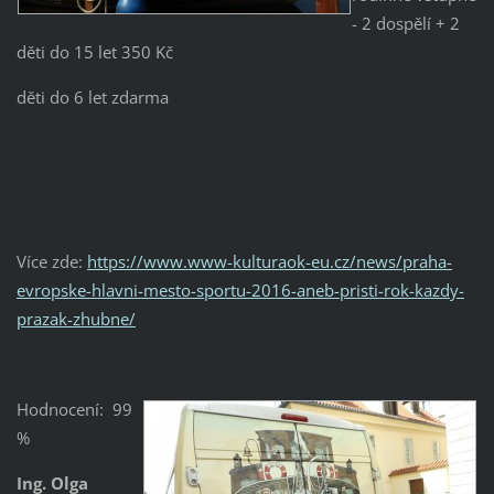
- 2 dospělí + 2
děti do 15 let 350 Kč
děti do 6 let zdarma
Více zde:
https://www.www-kulturaok-eu.cz/news/praha-
evropske-hlavni-mesto-sportu-2016-aneb-pristi-rok-kazdy-
prazak-zhubne/
Hodnocení: 99
%
Ing. Olga