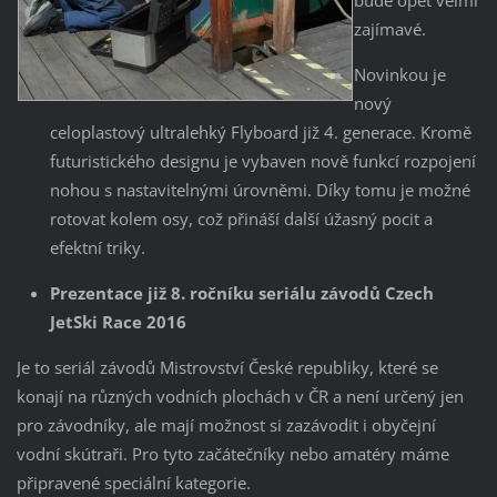
zajímavé.
Novinkou je
nový
celoplastový ultralehký Flyboard již 4. generace. Kromě
futuristického designu je vybaven nově funkcí rozpojení
nohou s nastavitelnými úrovněmi. Díky tomu je možné
rotovat kolem osy, což přináší další úžasný pocit a
efektní triky.
Prezentace již 8. ročníku seriálu závodů Czech
JetSki Race 2016
Je to seriál závodů Mistrovství České republiky, které se
konají na různých vodních plochách v ČR a není určený jen
pro závodníky, ale mají možnost si zazávodit i obyčejní
vodní skútraři. Pro tyto začátečníky nebo amatéry máme
připravené speciální kategorie.