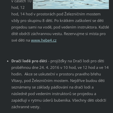
v časech 10
hod, 12
hod, 14 hod v prostorách pod Železničním mostem
vždy pro skupinu 8 dětí. Po krátkém zaškolení se děti
projedou sami na vodě, pod vedením instruktora. Každé
dítě obdrží záchrannou vestu. Rezervujme si místa pro
své děti na
www.hebe4.cz
Dračí lodě pro děti
- projížďky na Dračí lodi pro děti
proběhnou dne 24. 4. 2016 v 10 hod, ve 12 hod a ve 14
hodin. Akce se uskuteční v prostoru pravého břehu
Vltavy, pod Železničním mostem. Nejdříve budou děti
seznámeny se základy pádlování na dračí lodi a
následně pod vedením instruktorů se projedou a
zapádlují v rytmu úderů bubeníka. Všechny děti obdrží
záchranné vesty.