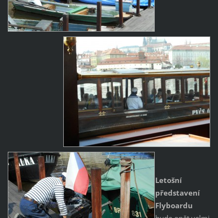
Letošní
představení
Flyboardu
bude opět velmi