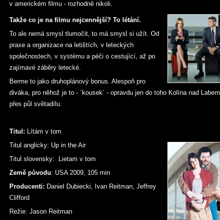
v americkém filmu - rozhodně nikoli.
Takže co je na filmu nejcennější? To létání.
To ale nemá smysl tlumočit, to má smysl si užít. Od
praxe a organizace na letištích, v leteckých
společnostech, v systému a péči o cestující, až po
zajímavé záběry letecké.
Berme to jako druhoplánový bonus. Alespoň pro
diváka, pro něhož je to - ´kousek´ - opravdu jen do toho Kolína nad Labe
přes půl světadílu.
Titul:
Lítám v tom
Titul anglicky: Up in the Air
Titul slovensky: Lietam v tom
Země původu
: USA 2009, 105 min
Producenti:
Daniel Dubiecki, Ivan Reitman, Jeffrey
Clifford
Režie: Jason Reitman