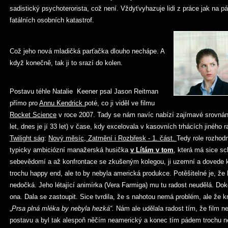
sadistický psychoterorista, což není. Vždyťvyhazuje lidi z práce jak na pá
fatálních osobních katastrof.
Což jeho nová mladičká parťačka dlouho nechápe. A
když konečně, tak ji to srazí do kolen.
Postavu téhle Natalie Keener psal Jason Reitman
přímo pro
Annu Kendrick
poté, co ji viděl ve filmu
Ro
cket Science
v roce 2007. Tady se nám navíc nabízí zajímavé srovnání j
let, dnes je jí 33 let) v čase, kdy excelovala v kasovních trhácích jiného 
Twilight ság
:
Nový měsíc, Zatmění i Rozbřesk - 1. část.
Tedy role rozhod
typicky ambiciózní manažerská husička
v Lítám v tom
, která má sice sc
sebevědomí a až konfrontace se zkušeným kolegou, ji uzemní a dovede k
trochu happy end, ale to by nebyla americká produkce. Potěšitelné je, že 
nedočká. Jeho létající animírka (Vera Farmiga) mu tu radost neudělá. Dok
ona. Dala se zastoupit. Sice tvrdila, že s nahotou nemá problém, ale že k
„
Prsa plná mléka by nebyla hezká“.
Nám ale udělala radost tím, že film n
postavu a byl tak alespoň něčím neamerický a konec tím pádem trochu ne