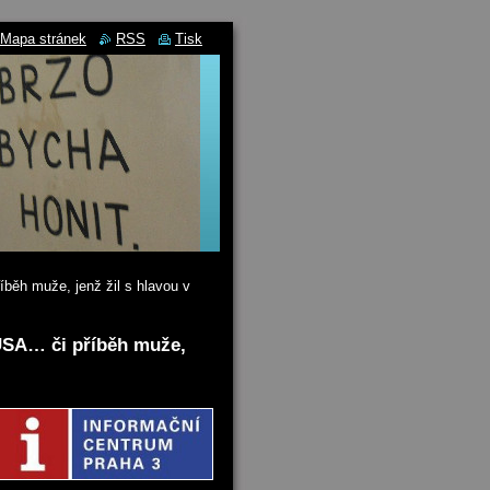
Mapa stránek
RSS
Tisk
íběh muže, jenž žil s hlavou v
v USA… či příběh muže,