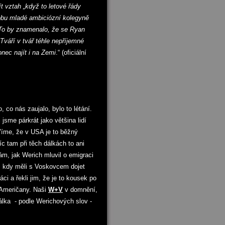
t vztah „když to letové řády
obu mladé ambiciózní kolegyně
. To by znamenalo, že se Ryan
váří v tvář téhle nepříjemné
nec najít i na Zemi
.“ (oficiální
o, co nás zaujalo, bylo to létání.
 jsme párkrát jako většina lidí
íme, že v USA je to běžný
c tam při těch dálkách to ani
ám, jak Werich mluvil o emigraci
l, kdy měli s Voskovcem dojet
ci a řekli jim, že je to kousek po
o Američany. Naši
W+V
v domnění,
álka - podle Werichových slov -