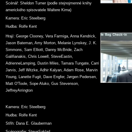
Scénář: Sheldon Turner (podle stejnojmenné knihy
amerického spisovatele Waltere Kirna)
Kamera: Eric Steelberg
Hudba: Rolfe Kent
Hrají: George Clooney, Vera Farmiga, Anna Kendrick,
Jason Bateman, Amy Morton, Melanie Lynskey, J. K.
Simmons, Sam Elliott, Danny McBride, Zach
Galifianakis, Chris Lowell, SteveEastin,
AdrienneLamping, Dustin Miles, Tamara Tungate, Carri
Jarvis, Jeff Witzke, Adhir Kalyan, Adam Rose, Marvin
Young, Lanette Fugit, Dave Engfer, Jørgen Pedersen,
Matt O'Toole, Sope Aluko, Gus Stevenson,
JeffreyArrington
Kamera: Eric Steelberg
Hudba: Rolfe Kent
Střih: Dana E. Glauberman
Scénografie: SteveSaklad