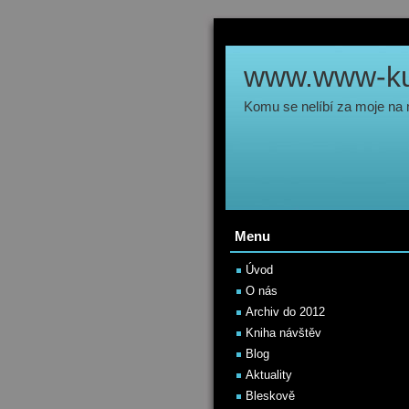
www.www-kul
Komu se nelíbí za moje na
Menu
Úvod
O nás
Archiv do 2012
Kniha návštěv
Blog
Aktuality
Bleskově