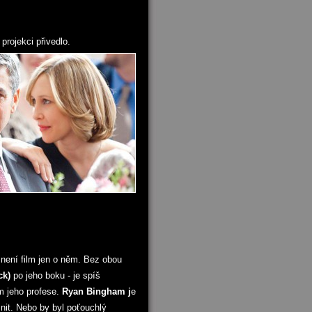
projekci přivedlo.
 není film jen o něm. Bez obou
ck)
po jeho boku - je spíš
m jeho profese.
Ryan Bingham j
e
nit. Nebo by byl poťouchlý