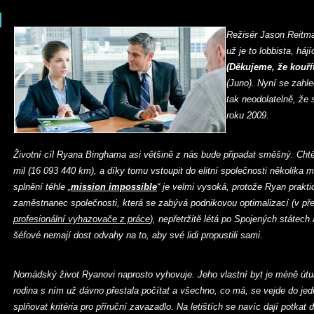
Režisér Jason Reitma
už je to lobbista, há
(Děkujeme, že kouří
(Juno). Nyní se zahle
tak neodolatelně, že s
roku 2009.
Životní cíl Ryana Binghama asi většině z nás bude připadat směšný. Chtěl
mil (16 093 440 km), a díky tomu vstoupit do elitní společnosti několika
splnění téhle „
mission impossible
“ je velmi vysoká, protože Ryan praktic
zaměstnanec společnosti, která se zabývá podnikovou optimalizací (v př
profesionální vyhazovače z práce
), nepřetržitě létá po Spojených státech 
šéfové nemají dost odvahy na to, aby své lidi propustili sami.
Nomádský život Ryanovi naprosto vyhovuje. Jeho vlastní byt je méně útul
rodina s ním už dávno přestala počítat a všechno, co má, se vejde do je
splňovat kritéria pro příruční zavazadlo. Na letištích se navíc dají potkat 