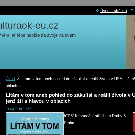
Úvodní stránka
turaok-eu.cz
 mém, ať lépe napíše za svoje na svém
Úvod
>
Lítám v tom aneb pohled do zákulisí a reálií života v USA… či př
oblacích
Lítám v tom aneb pohled do zákulisí a reálií života 
jenž žil s hlavou v oblacích
21.03.2019 10:37
ICP3/ Informační středisko Prahy 3 -
Praha