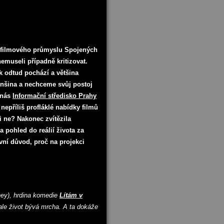
 filmového průmyslu Spojených
emuseli případně kritizovat.
k odtud pochází a většina
enšina a nechceme svůj postoj
 nás
Informační středisko Prahy
nepříliš profláklé nabídky filmů
či ne? Nakonec zvítězila
a pohled do reálií života za
avní důvod, proč na projekci
ey), hrdina komedie
Lítám v
le život bývá mrcha. A ta dokáže