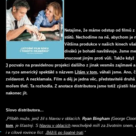
Netajíme, že máme odstup od filmů z
států. Nechodíme na ně, abychom je n
Většina produkce v našich kinech vša
diváků je bohatě navštěvuje. Jsme m
vnucovat jiným proti vůli. Takže když
3
pozvalo na pravidelnou projekci dalšího z jinak vesměs zajímavé a 
na ryze americký spektákl s názvem
Lítám v tom
, váhali jsme. Ano, 
zvídavost. A nezklamala. Film a děj je jedna věc, představitelé druhá 
mořem třetí. Ta rozhodla. Z anotace distributora jsme totiž zjistili hl
nakonec jít.
Slovo distributora…
„
Příběh muže, jenž žil s hlavou v oblacích.
Ryan Bingham
(George Cloon
tom
, je šťastný. S
hlavou v oblacích
neochvějně míří za životním snem, a
i v cílové rovince říct: „
Běžíš po špatné trati
.“