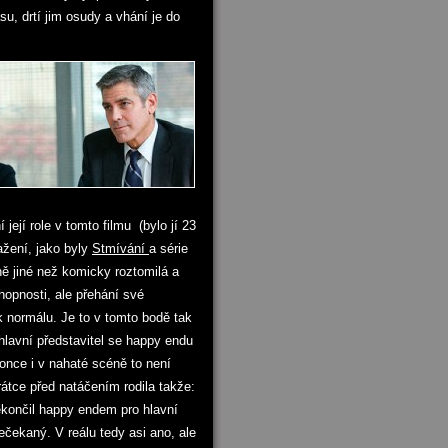
su, drtí jim osudy a vhání je do
ejí role v tomto filmu (bylo jí 23
ražení, jako byly
Stmívání
a série
ně jiné než komicky roztomilá a
hopnosti, ale přehání své
 normálu. Je to v tomto bodě tak
hlavní představitel se happy endu
once i v nahaté scéně to není
rátce před natáčením rodila takže:
ekončil happy endem pro hlavní
čekaný. V reálu tedy asi ano, ale