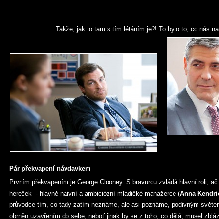
Takže, jak to tam s tím létáním je?! To bylo to, co nás na 
Pár překvapení návdavkem
Prvním překvapením je George Clooney. S bravurou zvládá hlavní roli, ač
hereček - hlavně naivní a ambiciózní mladičké manažerce (
Anna Kendri
průvodce tím, co tady zatím neznáme, ale asi poznáme, podivným světe
obrněn uzavřením do sebe, neboť jinak by se z toho, co dělá, musel zbláz