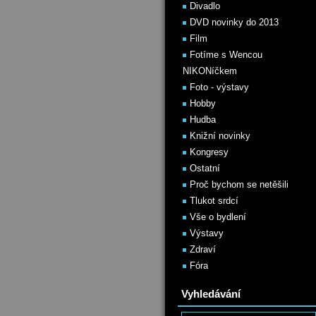
Divadlo
DVD novinky do 2013
Film
Fotíme s Wencou
NIKONíčkem
Foto - výstavy
Hobby
Hudba
Knižní novinky
Kongresy
Ostatní
Proč bychom se netěšili
Tlukot srdcí
Vše o bydlení
Výstavy
Zdraví
Fóra
Vyhledávání