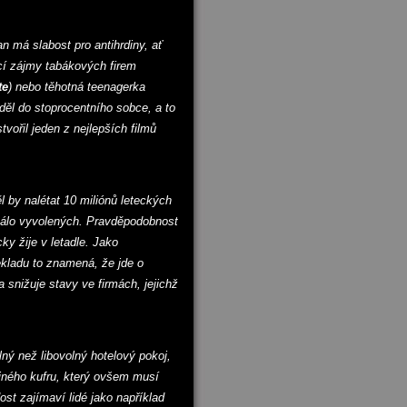
n má slabost pro antihrdiny, ať
jící zájmy tabákových firem
te
) nebo těhotná teenagerka
děl do stoprocentního sobce, a to
tvořil jeden z nejlepších filmů
 by nalétat 10 miliónů leteckých
 málo vyvolených. Pravděpodobnost
ky žije v letadle. Jako
ekladu to znamená, že jde o
a snižuje stavy ve firmách, jejichž
ný než libovolný hotelový pokoj,
diného kufru, který ovšem musí
dost zajímaví lidé jako například