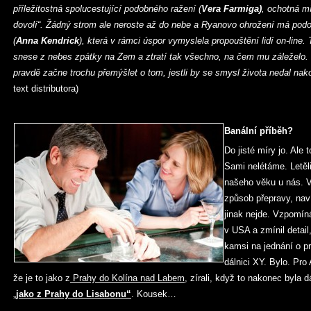
příležitostná spolucestující podobného ražení (
Vera Farmiga)
, ochotná mí
dovolí“. Žádný strom ale neroste až do nebe a Ryanovo ohrožení má pod
(
Anna Kendrick
), která v rámci úspor vymyslela propouštění lidí on-line
snese z nebes zpátky na Zem a ztratí tak všechno, na čem mu záleželo. T
pravdě začne trochu přemýšlet o tom, jestli by se smysl života nedal nako
text distributora)
Banální příběh?
Do jisté míry jo. Ale t
Sami nelétáme. Letěli
našeho věku u nás. V
způsob přepravy, naví
jinak nejde. Vzpomín
v USA a zmínil detai
kamsi na jednání o prá
dálnici XY. Bylo. Pr
že je to jako z
Prahy do Kolína nad Labem,
zírali, když to nakonec byla d
„
jako z Prahy do Lisabonu“
. Kousek…