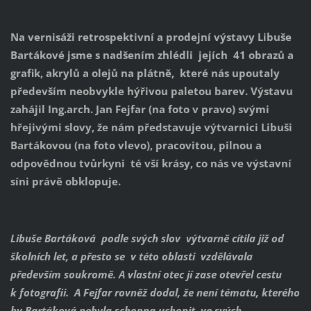
Na vernisáži retrospektivní a prodejní výstavy Libuše
Bartákové jsme s nadšením zhlédli jejích 41 obrazů a
grafik, akrylů a olejů na plátně, které nás upoutaly
především neobvykle hýřivou paletou barev. Výstavu
zahájil Ing.arch. Jan Fejfar (na foto v pravo) svými
hřejivými slovy, že nám představuje výtvarnici Libuši
Bartákovou (na foto vlevo), pracovitou, pilnou a
odpovědnou tvůrkyni té vší krásy, co nás ve výstavní
síni právě obklopuje.
Libuše Bartáková podle svých slov výtvarně cítila již od
školních let, a přesto se v této oblasti vzdělávala
především soukromě. A vlastní otec jí zase otevřel cestu
k fotografii. A Fejfar rovněž dodal, že není tématu, kterého
by Bartáková nebyla schopna uchopit, ve svých