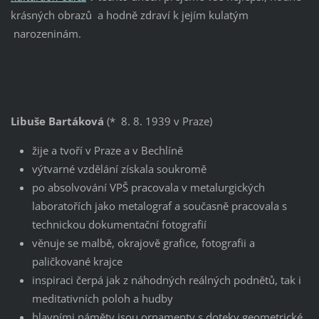
krásných obrazů a hodně zdraví k jejím kulatým
narozeninám.
Libuše Bartáková
(* 8. 8. 1939 v Praze)
žije a tvoří v Praze a v Bechlíně
výtvarné vzdělání získala soukromě
po absolvování VPŠ pracovala v metalurgických
laboratořích jako metalograf a současně pracovala s
technickou dokumentační fotografií
věnuje se malbě, okrajově grafice, fotografii a
paličkované krajce
inspiraci čerpá jak z náhodných reálných podnětů, tak i
meditativních poloh a hudby
hlavními náměty jsou ornamenty s doteky geometrické