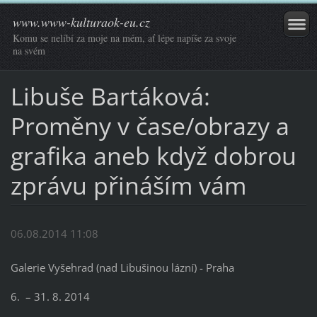
www.www-kulturaok-eu.cz
Komu se nelíbí za moje na mém, ať lépe napíše za svoje
na svém
Libuše Bartáková:
Proměny v čase/obrazy a
grafika aneb když dobrou
zprávu přináším vám
06.08.2014 11:08
Galerie Vyšehrad (nad Libušinou lázní) - Praha
6. – 31. 8. 2014