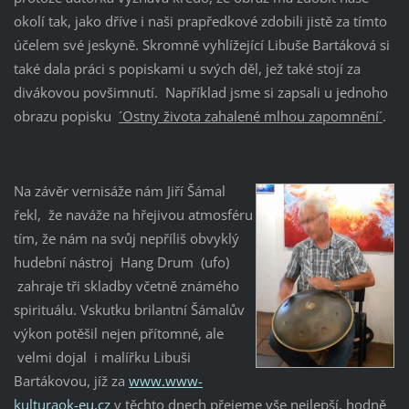
okolí tak, jako dříve i naši prapředkové zdobili jistě za tímto
účelem své jeskyně. Skromně vyhlížející Libuše Bartáková si
také dala práci s popiskami u svých děl, jež také stojí za
divákovou povšimnutí. Například jsme si zapsali u jednoho
obrazu popisku
´Ostny života zahalené mlhou zapomnění´
.
Na závěr vernisáže nám Jiří Šámal
řekl, že naváže na hřejivou atmosféru
tím, že nám na svůj nepříliš obvyklý
hudební nástroj Hang Drum (ufo)
zahraje tři skladby včetně známého
spirituálu. Vskutku brilantní Šámalův
výkon potěšil nejen přítomné, ale
velmi dojal i malířku Libuši
Bartákovou, jíž za
www.www-
kulturaok-eu.cz
v těchto dnech přejeme vše nejlepší, hodně