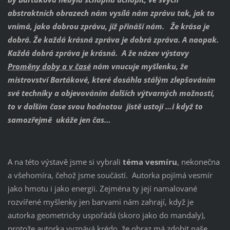
abstraktních obrazech nám vysílá nám zprávu tak, jak to
vnímá, jako dobrou zprávu, již přináší nám. Že krása je
dobrá. Že každá krásná zpráva je dobrá zpráva. A naopak.
Každá dobrá zpráva je krásná. A že název výstavy
Proměny doby a v čase
´ nám vnucuje myšlenku, že
mistrovství Bartákové, které dosáhla stálým zlepšováním
své techniky a objevováním dalších výtvarných možností,
to v dalším čase svou hodnotou jistě ustojí …i když to
samozřejmě ukáže jen čas…
A na této výstavě jsme si vybrali
téma vesmíru
, nekonečna
a všehomíra, čehož jsme součástí. Autorka pojímá vesmír
jako hmotu i jako energii. Zejména ty její namalované
rozvířené myšlenky jen barvami nám zahrají, když je
autorka geometricky uspořádá (skoro jako do mandaly),
protože autorka vyznává krédo, že obraz má zdobit naše