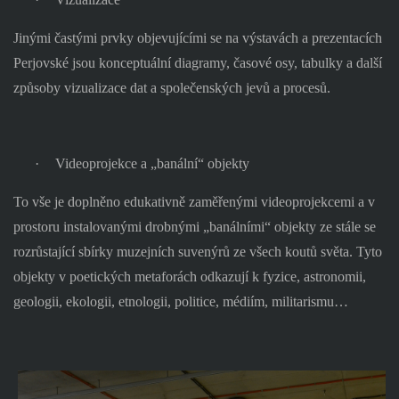
Jinými častými prvky objevujícími se na výstavách a prezentacích
Perjovské jsou konceptuální diagramy, časové osy, tabulky a další
způsoby vizualizace dat a společenských jevů a procesů.
·
Videoprojekce a „banální“ objekty
To vše je doplněno edukativně zaměřenými videoprojekcemi a v
prostoru instalovanými drobnými „banálními“ objekty ze stále se
rozrůstající sbírky muzejních suvenýrů ze všech koutů světa. Tyto
objekty v poetických metaforách odkazují k fyzice, astronomii,
geologii, ekologii, etnologii, politice, médiím, militarismu…