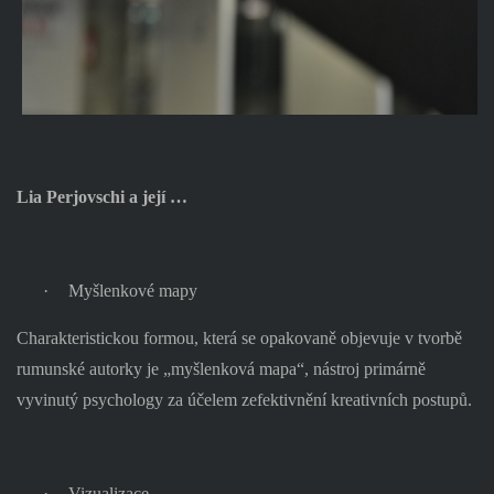
Lia Perjovschi a její …
·
Myšlenkové mapy
Charakteristickou formou, která se opakovaně objevuje v tvorbě
rumunské autorky je „myšlenková mapa“, nástroj primárně
vyvinutý psychology za účelem zefektivnění kreativních postupů.
·
Vizualizace