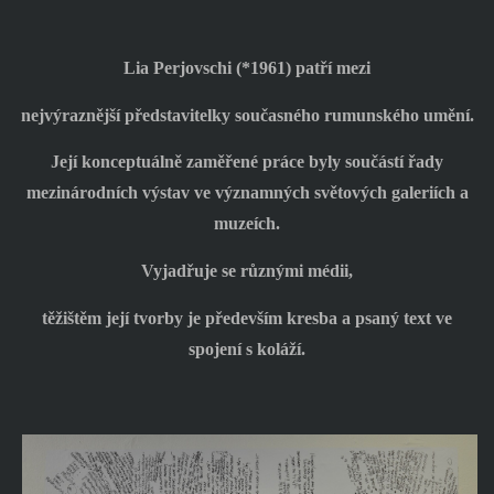
Lia Perjovschi (*1961) patří mezi
nejvýraznější představitelky současného rumunského umění.
Její konceptuálně zaměřené práce byly součástí řady
mezinárodních výstav ve významných světových galeriích a
muzeích.
Vyjadřuje se různými médii,
těžištěm její tvorby je především kresba a psaný text ve
spojení s koláží.