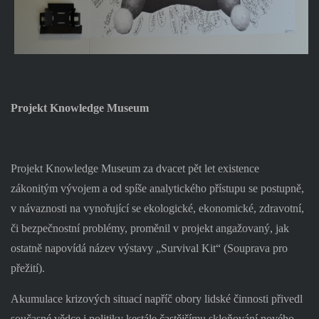
Projekt Knowledge Museum
Projekt Knowledge Museum za dvacet pět let existence
zákonitým vývojem a od spíše analytického přístupu se postupně,
v návaznosti na vynořující se ekologické, ekonomické, zdravotní,
či bezpečnostní problémy, proměnil v projekt angažovaný, jak
ostatně napovídá název výstavy „Survival Kit“ (Souprava pro
přežití).
Akumulace krizových situací napříč obory lidské činnosti přivedl
současné vědce i politiky kestále častějšímu skloňování nového