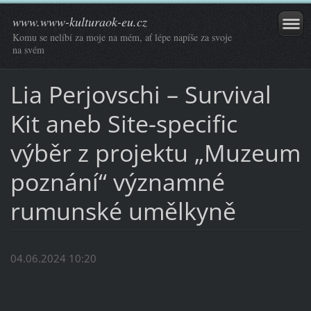
www.www-kulturaok-eu.cz
Komu se nelíbí za moje na mém, ať lépe napíše za svoje
na svém
Lia Perjovschi – Survival
Kit aneb Site-specific
výběr z projektu „Muzeum
poznání“ významné
rumunské umělkyně
04.06.2024 10:20