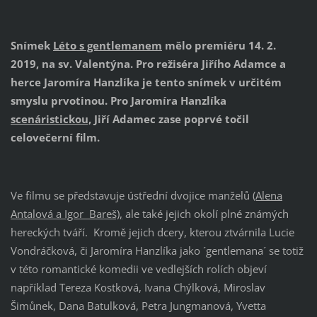
Snímek
Léto s gentlemanem
mělo premiéru 14. 2.
2019, na sv. Valentýna. Pro režiséra Jiřího Adamce a
herce Jaromíra Hanzlíka je tento snímek v určitém
smyslu prvotinou. Pro Jaromíra Hanzlíka
scenáristickou,
Jiří Adamec zase poprvé točil
celovečerní film.
Ve filmu se představuje ústřední dvojice manželů
(Alena
Antalová a Igor Bareš),
ale také jejich okolí plné známých
hereckých tváří. Kromě jejich dcery, kterou ztvárnila Lucie
Vondráčková, či Jaromíra Hanzlíka jako ´gentlemana´ se totiž
v této romantické komedii ve vedlejších rolích objeví
například Tereza Kostková, Ivana Chýlková, Miroslav
Šimůnek, Dana Batulková, Petra Jungmanová, Yvetta