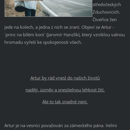
středočeských
Zduchovicích.
Čtveřice žen
jede na kolech, a jedna z nich se zraní. Objeví se Artur -
´princ na bílém koni´ (Jaromír Hanzlík), který vzniklou valnou
hromadu vyřeší ke spokojenosti všech.
Artur by rád vnesl do našich životů
naději, úsměv a snesitelnou lehkost žití.
Ale to tak snadné není.
Artur je na vesnici považován za zámeckého pána. Velmi