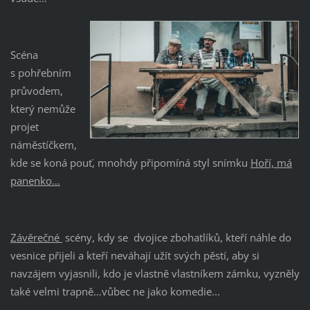
Scéna
s pohřebním
průvodem,
který nemůže
projet
náměstíčkem,
kde se koná pouť, mnohdy připomíná styl snímku
Hoří, má
panenko…
Závěrečné
scény, kdy se dvojice zbohatlíků, kteří náhle do
vesnice přijeli a kteří neváhají užít svých pěstí, aby si
navzájem vyjasnili, kdo je vlastně vlastníkem zámku, vyzněly
také velmi trapně…vůbec ne jako komedie...