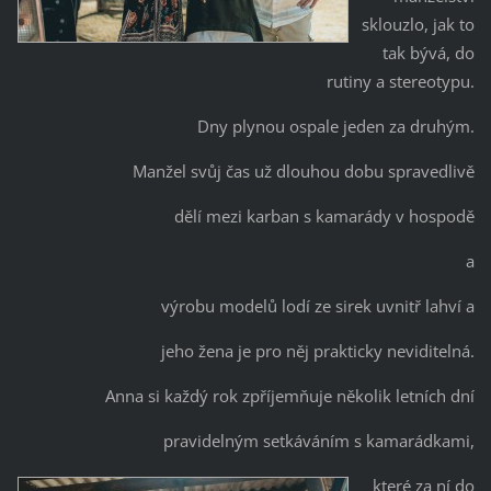
sklouzlo, jak to
tak bývá, do
rutiny a stereotypu.
Dny plynou ospale jeden za druhým.
Manžel svůj čas už dlouhou dobu spravedlivě
dělí mezi karban s kamarády v hospodě
a
výrobu modelů lodí ze sirek uvnitř lahví a
jeho žena je pro něj prakticky neviditelná.
Anna si každý rok zpříjemňuje několik letních dní
pravidelným setkáváním s kamarádkami,
které za ní do