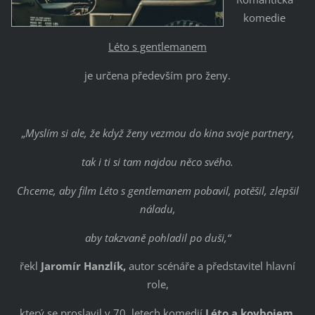
komedie
Léto s gentlemanem
je určena především pro ženy.
„
Myslím si ale, že když ženy vezmou do kina svoje partnery,
tak i ti si tam najdou něco svého.
Chceme, aby film Léto s gentlemanem pobavil, potěšil, zlepšil
náladu,
aby takzvaně pohladil po duši,“
řekl
Jaromír Hanzlík,
autor scénáře a představitel hlavní
role,
který se proslavil v 70. letech komedií
Léto a kovbojem.