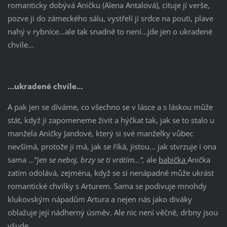
romanticky dobývá Aničku (Alena Antalová), cituje jí verše,
pozve ji do zámeckého sálu, vystřelí jí srdce na pouti, plave
nahý v rybníce…ale tak snadné to není...jde jen o ukradené
chvíle...
…ukradené chvíle…
A pak jen se díváme, co všechno se v lásce a s láskou může
stát, když ji zapomeneme živit a hýčkat tak, jak se to stalo u
manžela Aničky Jandové, který si své manželky vůbec
nevšímá, protože ji má, jak se říká, jistou... jak stvrzuje i ona
sama …“
jen se neboj, brzy se ti vrátím…“,
ale
babička
Anička
zatím odolává, zejména, když se si nenápadně může ukrást
romantické chvilky s Arturem. Sama se podivuje mnohdy
klukovským nápadům Artura a nejen nás jako diváky
oblažuje její nádherný úsměv. Ale nic není věčně, drbny jsou
všude…