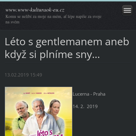
www.www-kulturaok-eu.cz
Komu se nelíbí za moje na mém, ať lépe napíše za svoje
na svém
Léto s gentlemanem aneb
když si plníme sny…
13.02.2019 15:49
Lucerna - Praha
14. 2. 2019