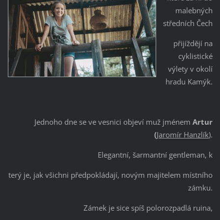
malebných
středních Čech
přijíždějí na
cyklistické
výlety v okolí
hradu Kamýk.
Jednoho dne se ve vesnici objeví muž jménem
Artur
(
Jaromír Hanzlík
).
Elegantní, šarmantní gentleman, k
terý je, jak všichni předpokládají, novým majitelem místního
zámku.
Zámek je sice spíš polorozpadlá ruina,