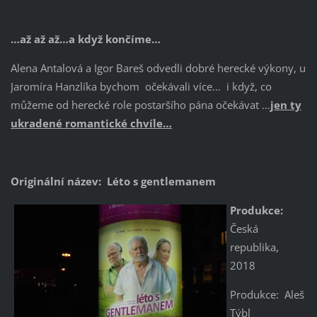
…
až až až…
a když končíme…
Alena Antalová a Igor Bareš odvedli dobré herecké výkony, u
Jaromíra Hanzlíka bychom očekávali více… i když, co
můžeme od herecké role postaršího pána očekávat …
jen ty
ukradené romantické chvíle…
Originální název: Léto
s gentlemanem
Produkce:
Česká
republika,
2018
Produkce: Aleš
Týbl