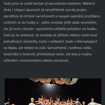
Tady jsme se mohli kochat už opravdovým baletem. Některé
dívky i chlapci ukazovali až neuvěřitelně vyzrálý projev,
oproštěný do drilové nacvičenosti a naopak naplněný prožitkem,
vcítěním se do hudby a - zatím mnohdy ještě spíše nesmělým,
ale již oním cílovým -vyprávěním příběhů pohybem na hudbu.
Dalo by se očekávat, že mnohdy až pětiletý věkový rozdíl mezi
jednotlivými účastníky, často i velikostní, bude v této kategorii
na škodu, ale nebylo to znát. Samozřejmě, rozdílnou výšku
tanečníků či tanečnic přehlédnout nelze, ale bylo ji možno
vzhledem rovnocennému výkonu nevnímat.