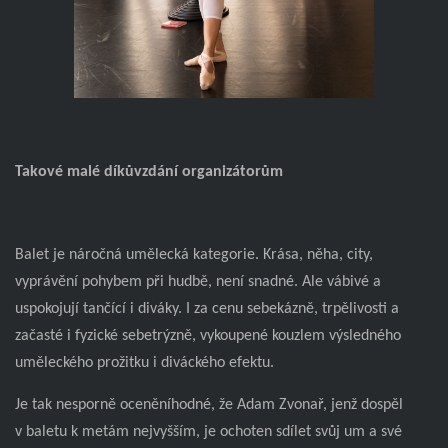
Takové malé díkůvzdání organizátorům
Balet je náročná umělecká kategorie. Krása, něha, city,
vyprávění pohybem při hudbě, není snadné. Ale vábivé a
uspokojují tančící i diváky. I za cenu sebekázně, trpělivosti a
začasté i fyzické sebetrýzně, vykoupené kouzlem výsledného
uměleckého prožitku i diváckého efektu.
Je tak nesporně oceněníhodné, že Adam Zvonař, jenž dospěl
v baletu k metám nejvyšším, je ochoten sdílet svůj um a své