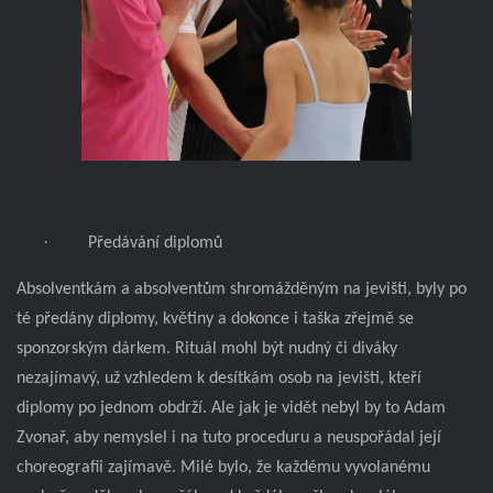
·
Předávání diplomů
Absolventkám a absolventům shromážděným na jevišti, byly po
té předány diplomy, květiny a dokonce i taška zřejmě se
sponzorským dárkem. Rituál mohl být nudný či diváky
nezajímavý, už vzhledem k desítkám osob na jevišti, kteří
diplomy po jednom obdrží. Ale jak je vidět nebyl by to Adam
Zvonař, aby nemyslel i na tuto proceduru a neuspořádal její
choreografii zajímavě. Milé bylo, že každému vyvolanému