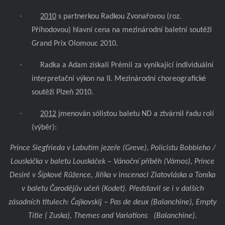
·
2010
s partnerkou Radkou Zvonařovou (roz.
Příhodovou) hlavní cena na mezinárodní baletní soutěži
Grand Prix Olomouc 2010.
·
Radka a Adam získali Prémii za vynikající individuální
interpretační výkon na II. Mezinárodní choreografické
soutěži Plzeň 2010.
·
2012
jmenován sólistou baletu ND a ztvárnil řadu rolí
(výběr):
Prince Siegfrieda v Labutím jezeře (Greve), Policistu Bobbieho /
Louskáčka v baletu Louskáček – Vánoční příběh (Vàmos), Prince
Desiré v Šípkové Růžence, Jiříka v inscenaci Zlatovláska a Toníka
v baletu Čarodějův učeň (Kodet). Představil se i v dalších
zásadních titulech: Čajkovskij – Pas de deux (Balanchine), Empty
Title ( Zuska), Themes and Variations
(Balanchine).