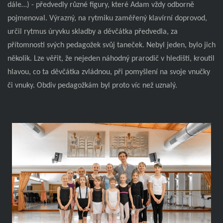
dále…) - předvedly různé figury, které Adam vždy odborně
pojmenoval. Výrazný, na rytmiku zaměřený klavírní doprovod,
určil rytmus úryvku skladby a děvčátka předvedla, za
přítomnosti svých pedagožek svůj taneček. Nebyl jeden, bylo jich
několik. Lze věřit, že nejeden náhodný prarodič v hledišti, kroutil
hlavou, co ta děvčátka zvládnou, při pomyšlení na svoje vnučky
či vnuky. Obdiv pedagožkám byl proto víc než uznalý.