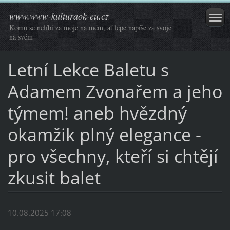
www.www-kulturaok-eu.cz
Komu se nelíbí za moje na mém, ať lépe napíše za svoje
na svém
Letní Lekce Baletu s
Adamem Zvonařem a jeho
týmem! aneb hvězdný
okamžik plný elegance -
pro všechny, kteří si chtějí
zkusit balet
10.08.2025 17:08