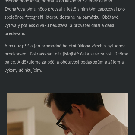
osobně poděkoval, popřál a od každého z členek celého
Zvonařova týmu něco převzal a ještě s ním tým zapózoval pro
společnou fotografii, kterou dostane na památku. Obětavě
vytrvalý potlesk diváků neustával a provázel další a další
předávání.
A pak už přišla jen hromadná baletní úklona všech a byl konec
představení. Pokračování nás jistojistě čeká zase za rok. Držíme
palce. A děkujeme za péči a obětavost pedagogům a zájem a
výkony účinkujícím.