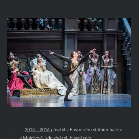
·
2013 – 2016
působil v Bavorském státním baletu
v Mnichově, kde ztvárnil hlavní role: