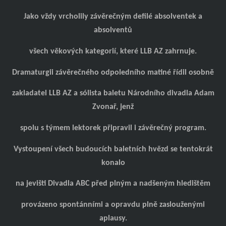
Jako vždy vrcholily závěrečným defilé absolventek a
absolventů
všech věkových kategorií, které LLB AZ zahrnuje.
Dramaturgii závěrečného odpoledního matiné řídil osobně
zakladatel LLB AZ a sólista baletu Národního divadla Adam
Zvonař, jenž
spolu s týmem lektorek připravil i závěrečný program.
Vystoupení všech budoucích baletních hvězd se tentokrát
konalo
na jevišti Divadla ABC před plným a nadšeným hledištěm
provázeno spontánními a opravdu plně zaslouženými
aplausy.