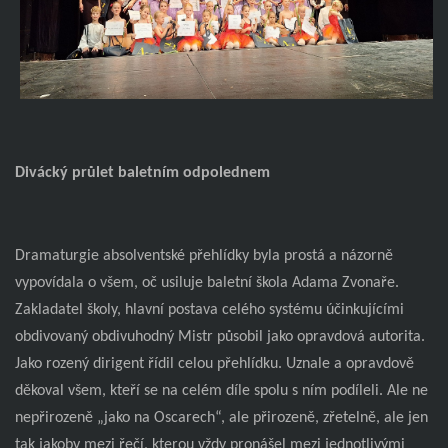
Divácký průlet baletním odpolednem
Dramaturgie absolventské přehlídky byla prostá a názorně
vypovídala o všem, oč usiluje baletní škola Adama Zvonaře.
Zakladatel školy, hlavní postava celého systému účinkujícími
obdivovaný obdivuhodný Mistr působil jako opravdová autorita.
Jako rozený dirigent řídil celou přehlídku. Uznale a opravdově
děkoval všem, kteří se na celém díle spolu s ním podíleli. Ale ne
nepřirozeně „jako na Oscarech“, ale přirozeně, zřetelně, ale jen
tak jakoby mezi řečí, kterou vždy pronášel mezi jednotlivými