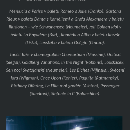
Merkucia a Parise v baletu Romeo a Julie (Cranko), Gastona
Rieux v baletu Dáma s Kaméliemi a Grafa Alexandera v baletu
Illusionen – wie Schwanensee (Neumeier), roli Golden Idol v
baletu La Bayadère (Bart), Konráda a Aliho v baletu Korzár
(Liška), Lenského v baletu Oněgin (Cranko).
Tančil také v choreografiích Choreartium (Massine), Unitext
(Siegal), Goldberg Variations, In the Night (Robbins), Louskáček,
Sen noci Svatojánské (Neumeier), Les Biches (Nijinska), Svěcení
jara (Wigman), Once Upon (Kohler), Paquita (Ratmansky),
Birthday Offering, La Fille mal gardée (Ashton), Passenger
(Sandroni), Sinfonie in C (Balanchine).