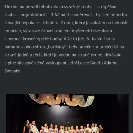
Tím víc na pozadí tohoto stavu vyzařuje snaha – a úspěšná
snaha – organizátorů LLB AZ najít a směrovat - byť jen minoritu
stávající populace - k baletu. K umu, který je založen na ladnosti,
emocích, výrazové úrovni a sdílení myšlenek beze slov a
s pomocí krásné epické hudby. A že to jde, že to stojí za tu
námahu s obou stran „barikády“, tedy tanečnic a tanečníků na
straně jedné a těch, kteří je vedou na straně druhé, dokázalo
v plné síle závěrečné vystoupení Letní Lekce Baletu Adama
Zvonaře.