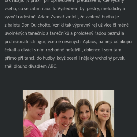
tak říkajíc „v praxi“ při opravdovém představení, kde využily
všeho, co se zatím naučili. Výsledkem byl pestrý, melodický a
vyzněl radostně. Adam Zvonař zmínil, že zvolená hudba je
z baletu Don Quichotte. Vznikl tak výpravný rej už více či méně
uvolněných tanečnic a tanečníků a proložený řadou bezmála
profesionálních figur, včetně nesených. Aplaus, na nějž účinkující
čekali a diváci s ním rozhodně nešetřili, dokonce i sem tam
přímo při tanci, do hudby, když ocenili nějaký vrcholný prvek,
zněl dlouho divadlem ABC.