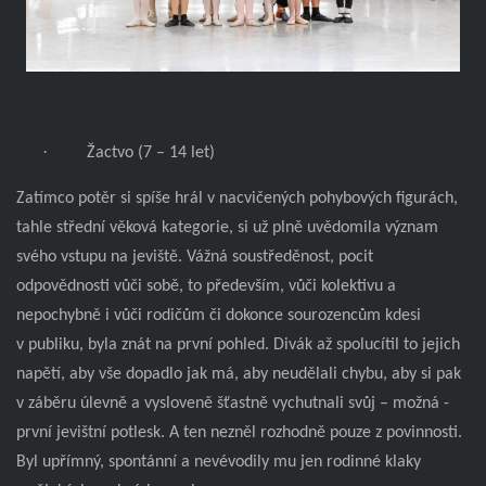
·
Žactvo (7 – 14 let)
Zatímco potěr si spíše hrál v nacvičených pohybových figurách,
tahle střední věková kategorie, si už plně uvědomila význam
svého vstupu na jeviště. Vážná soustředěnost, pocit
odpovědnosti vůči sobě, to především, vůči kolektivu a
nepochybně i vůči rodičům či dokonce sourozencům kdesi
v publiku, byla znát na první pohled. Divák až spolucítil to jejich
napětí, aby vše dopadlo jak má, aby neudělali chybu, aby si pak
v záběru úlevně a vysloveně šťastně vychutnali svůj – možná -
první jevištní potlesk. A ten nezněl rozhodně pouze z povinnosti.
Byl upřímný, spontánní a nevévodily mu jen rodinné klaky