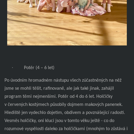
·
Potěr (4 – 6 let)
Po úvodním hromadném nástupu všech zúčastněných na něž
jsme se mohli těšit, rafinovaně, ale jak také jinak, zahájil
program těmi nejmenšími. Potěr od 4 do 6 let. Holčičky
v červených kostýmech působily dojmem makových panenek.
Hlediště jen vydechlo dojetím, obdivem a povznášející radostí.
Vesměs holčičky, oni kluci jsou v tomto věku ještě - co do
rozumové vyspělosti daleko za holčičkami (mnohým to zůstává i