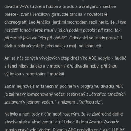
divadla V+W, tu zněla hudba a proslulá avantgardní šestice
baletek, zvaná Jenčíkovy girls, zde tančila v novátorské
choreografii Leo Jenčíka, jenž mimochodem razil heslo, že
„i ten
nejtěžší taneční krok musí v jejich podání působit při tanci tak
přirozeně jako vidlička při obědě“
. Odborníci se tehdy nestačili
divit a pokračovatelé jeho odkazu mají od koho učit.
Ani za následných vývojových etap dnešního ABC nebylo k hudbě
a tanci nikdy daleko a v moderní éře divadla nebyl přílišnou
výjimkou v repertoáru i muzikál.
Zatím nejnovějším tanečním počinem v programu divadla ABC
je zajímavý komponovaný večer, sestavený z
„čtveřice tanečních
zastavení v jednom večeru“
s názvem
„Krajinou slz“
.
Nebylo a není tedy ničím nepřirozeným, že se závěrečné defilé
absolventek a absolventů Letní Lekce Baletu Adama Zvonaře
konalo právě zde. Vedení Divadla ABC poskytlo celé akci LLB AZ