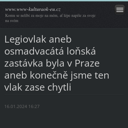
www.www-kulturaok-eu.cz
Komu se nelíbí za moje na mém, ať lépe napíše za svoje
na svém
Legiovlak aneb
osmadvacátá loňská
zastávka byla v Praze
aneb konečně jsme ten
vlak zase chytli
16.01.2024 16:27