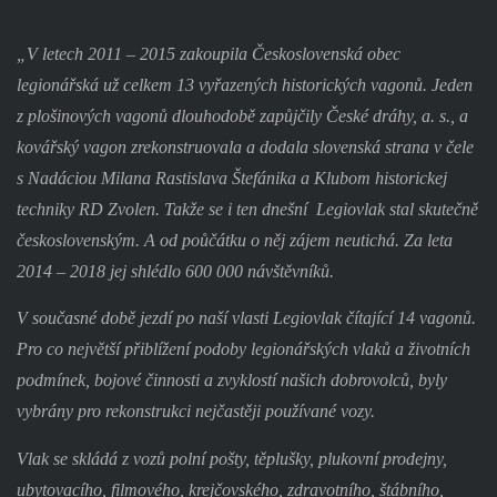
„V letech 2011 – 2015 zakoupila Československá obec
legionářská už celkem 13 vyřazených historických vagonů. Jeden
z plošinových vagonů dlouhodobě zapůjčily České dráhy, a. s., a
kovářský vagon zrekonstruovala a dodala slovenská strana v čele
s Nadáciou Milana Rastislava Štefánika a Klubom historickej
techniky RD Zvolen. Takže se i ten dnešní
Legiovlak stal skutečně
československým. A od poůčátku o něj zájem neutichá. Za leta
2014 – 2018 jej shlédlo 600 000 návštěvníků.
V současné době jezdí po naší vlasti Legiovlak čítající 14 vagonů.
Pro co největší přiblížení podoby legionářských vlaků a životních
podmínek, bojové činnosti a zvyklostí našich dobrovolců, byly
vybrány pro rekonstrukci nejčastěji používané vozy.
Vlak se skládá z vozů polní pošty, těplušky, plukovní prodejny,
ubytovacího, filmového, krejčovského, zdravotního, štábního,