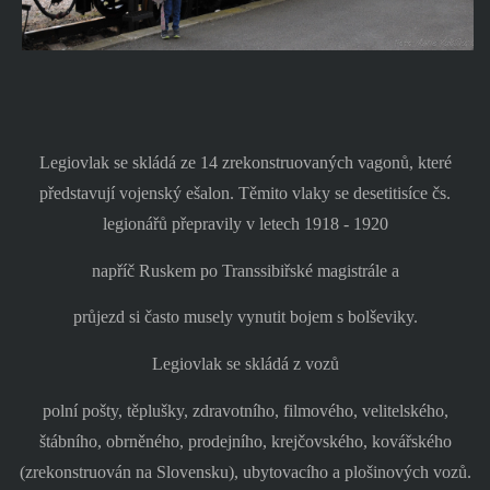
Legiovlak se skládá ze 14 zrekonstruovaných vagonů, které
představují vojenský ešalon. Těmito vlaky se desetitisíce čs.
legionářů přepravily v letech 1918 - 1920
napříč Ruskem po Transsibiřské magistrále a
průjezd si často musely vynutit bojem s bolševiky.
Legiovlak se skládá z vozů
polní pošty, těplušky, zdravotního, filmového, velitelského,
štábního, obrněného, prodejního, krejčovského, kovářského
(zrekonstruován na Slovensku), ubytovacího a plošinových vozů.