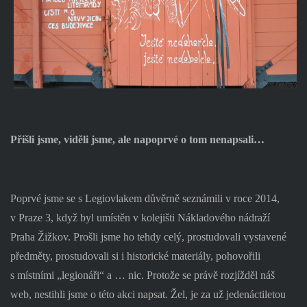
Přišli jsme, viděli jsme, ale napoprvé o tom nenapsali…
Poprvé jsme se s Legiovlakem důvěrně seznámili v roce 2014,
v Praze 3, když byl umístěn v kolejišti Nákladového nádraží
Praha Žižkov. Prošli jsme ho tehdy celý, prostudovali vystavené
předměty, prostudovali si i historické materiály, pohovořili
s místními „legionáři“ a … nic. Protože se právě rozjížděl náš
web, nestihli jsme o této akci napsat. Žel, je za už jedenáctiletou