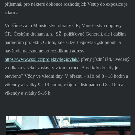
příjemná, pro některé dokonce rozhodující: Vstup do expozice je
zdarma.
Vděčíme za to Ministerstvu obrany ČR, Ministerstvu dopravy
ČR, Českým drahám a. s., SŽ, pojišťovně Generali, ale i dalším
partnerům projektu. O tom, kde si lze Legiovlak „stopnout“ a
navštívit, nalezneme po rozkliknutí adresy
https://www.csol.cz/projekty/legiovlak/
přený jízdní řád, uvedený
,
v odkazu v sekci zastávky v tomto roce. A od kdy do kdy je
otevřeno? Vždy ve všední dny. V březnu – září od 8 - 18 hodin a
víkendy a svátky 9 - 19 hodin, v říjnu – listopadu od 8 - 16 h a
víkendy a svátky 9-16 h