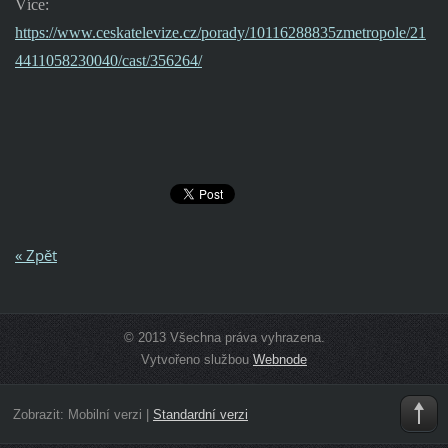
Více:
https://www.ceskatelevize.cz/porady/10116288835zmetropole/21
4411058230040/cast/356264/
« Zpět
© 2013 Všechna práva vyhrazena.
Vytvořeno službou
Webnode
Zobrazit:
Mobilní verzi
|
Standardní verzi