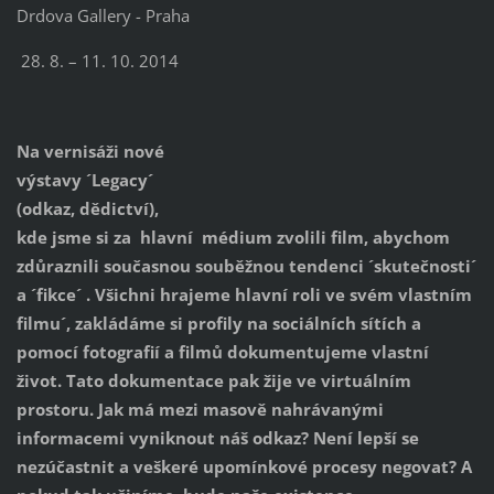
Drdova Gallery - Praha
28. 8. – 11. 10. 2014
Na vernisáži nové
výstavy ´Legacy´
(odkaz, dědictví),
kde jsme si za hlavní médium zvolili film, abychom
zdůraznili současnou souběžnou tendenci ´skutečnosti´
a ´fikce´ . Všichni hrajeme hlavní roli ve svém vlastním
filmu´, zakládáme si profily na sociálních sítích a
pomocí fotografií a filmů dokumentujeme vlastní
život. Tato dokumentace pak žije ve virtuálním
prostoru. Jak má mezi masově nahrávanými
informacemi vyniknout náš odkaz? Není lepší se
nezúčastnit a veškeré upomínkové procesy negovat? A