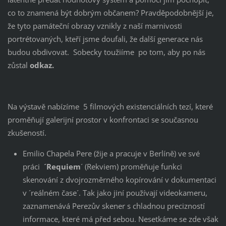
co to znamená být dobrým občanem? Pravděpodobnější je,
že tyto památeční obrazy vznikly z naší marnivosti
portrétovaných, kteří jsme doufali, že další generace nás
budou obdivovat. Sobecky toužiíme po tom, aby po nás
zůstal
odkaz.
Na výstavě nabízíme 5 filmových existenciálních tezí, které
proměňují galerijní prostor v konfrontaci se současnou
zkušeností.
Emilio Chapela Pere (žije a pracuje v Berlíně) ve své
práci
´Requiem
´ (Rekviem) proměňuje funkci
skenování z dvojrozměrného kopírování v dokumentaci
v ´reálném čase´. Tak jako jiní používají videokameru,
zaznamenává Perezův skener s chladnou precizností
informace, které má před sebou. Nesetkáme se zde však