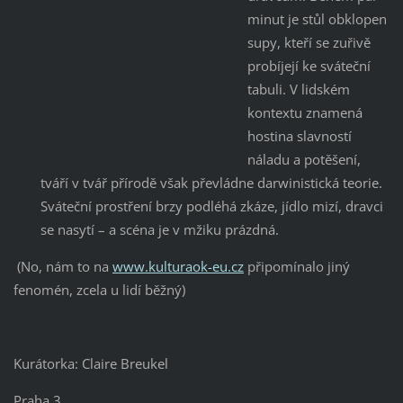
minut je stůl obklopen
supy, kteří se zuřivě
probíjejí ke sváteční
tabuli. V lidském
kontextu znamená
hostina slavností
náladu a potěšení,
tváří v tvář přírodě však převládne darwinistická teorie.
Sváteční prostření brzy podléhá zkáze, jídlo mizí, dravci
se nasytí – a scéna je v mžiku prázdná.
(No, nám to na
www.kulturaok-eu.cz
připomínalo jiný
fenomén, zcela u lidí běžný)
Kurátorka: Claire Breukel
Praha 3