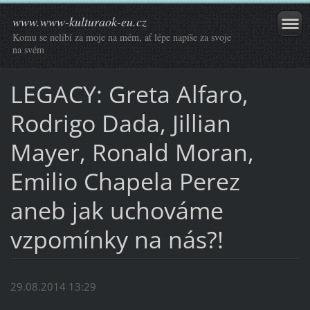
www.www-kulturaok-eu.cz
Komu se nelíbí za moje na mém, ať lépe napíše za svoje
na svém
LEGACY: Greta Alfaro,
Rodrigo Dada, Jillian
Mayer, Ronald Moran,
Emilio Chapela Perez
aneb jak uchováme
vzpomínky na nás?!
29.08.2014 13:29