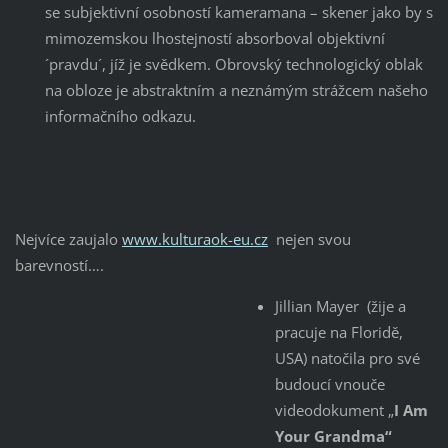
se subjektivní osobností kameramana – skener jako by s
mimozemskou lhostejností absorboval objektivní
´pravdu´, jíž je svědkem. Obrovský technologický oblak
na obloze je abstraktním a neznámým strážcem našeho
informačního odkazu.
Nejvíce zaujalo
www.kulturaok-eu.cz
nejen svou
barevností….
Jillian Mayer (žije a
pracuje na Floridě,
USA) natočila pro své
budoucí vnouče
videodokument „
I Am
Your Grandma“