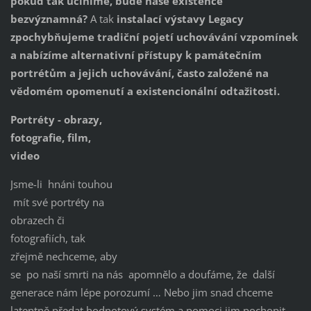
pokud tak učiníme, bude naše existence
bezvýznamná?
A tak
instalací výstavy Legacy
zpochybňujeme tradiční pojetí uchovávání vzpomínek
a nabízíme alternativní přístupy k památečním
portrétům a jejich uchovávání, často založené na
vědomém opomenutí a existencionální odtažitosti.
Portréty - obrazy,
fotografie, film,
video
Jsme-li hnáni touhou
mít své portréty na
obrazech či
fotografiích, tak
zřejmě nechceme, aby
se po naší smrti na nás apomnělo a doufáme, že další
generace nám lépe porozumí … Nebo jim snad chceme
latentně předat hodnotový systém a pomoci jim pochopit,