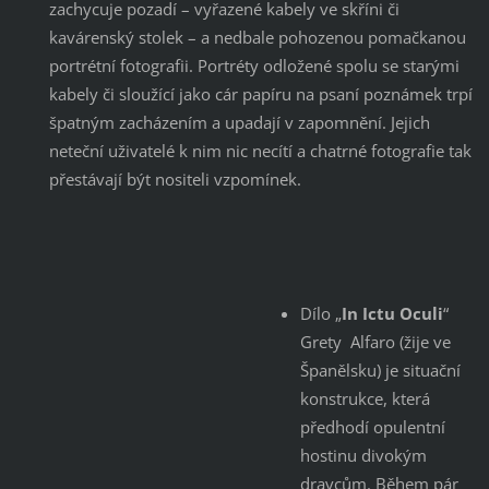
zachycuje pozadí – vyřazené kabely ve skříni či
kavárenský stolek – a nedbale pohozenou pomačkanou
portrétní fotografii. Portréty odložené spolu se starými
kabely či sloužící jako cár papíru na psaní poznámek trpí
špatným zacházením a upadají v zapomnění. Jejich
neteční uživatelé k nim nic necítí a chatrné fotografie tak
přestávají být nositeli vzpomínek.
Dílo „
In Ictu Oculi
“
Grety Alfaro (žije ve
Španělsku) je situační
konstrukce, která
předhodí opulentní
hostinu divokým
dravcům. Během pár