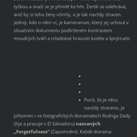
tyčkou a snaží se je přimět ke hře. Žertík se odehrává,
aniž by si toho ženy všimly, a je tak navždy ztracen.
Jediný, kdo o něm ví, je kameraman, který jej uchová v
situačním dokumentu podtrženém kontrastem
moudrých tváří a mladistvé hravosti kotěte a šprýmaře.
Pocit, že je něco
navždy ztraceno, je
přítomen i ve fotografických dioramatech Rodriga Dady
(žije a pracuje v El Salvadoru)
nazvaných
„Forgetfulness“
(Zapomnění). Každé diorama