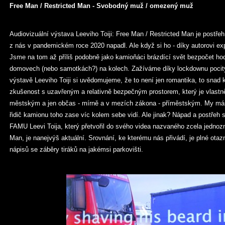
Free Man / Restricted Man - Svobodný muž / omezený muž
Audiovizuální výstava Leeviho Toiji: Free Man / Restricted Man je postře
z nás v pandemickém roce 2020 napadl. Ale když si ho - díky autorovi ex
Jsme na tom až příliš podobně jako kamioňáci brázdící svět bezpočet ho
domovech (nebo samotkách?) na kolech. Zažíváme díky lockdownu pocity t
výstavě Leeviho Toiji si uvědomujeme, že to není jen romantika, to snad k
zkušenost s uzavřeným a relativně bezpečným prostorem, který je vlastn
městským a jen občas - mírně a v mezích zákona - příměstským. My má
řidič kamionu toho zase víc kolem sebe vidí. Ale jinak? Nápad a postřeh s
FAMU Leevi Toija, který přetvořil do svého videa nazvaného zcela jednoz
Man, je nanejvýš aktuální. Srovnání, ke kterému nás přivádí, je plné otazn
nápisů se záběry tiráků na jakémsi parkovišti.