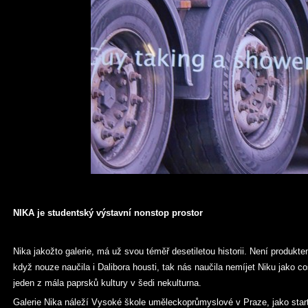
NIKA je studentský výstavní nonstop prostor
Nika jakožto galerie, má už svou téměř desetiletou historii. Není produkt
když nouze naučila i Dalibora housti, tak nás naučila nemíjet Niku jako cosi 
jeden z mála paprsků kultury v šedi nekulturna.
Galerie Nika náleží Vysoké škole uměleckoprůmyslové v Praze, jako start