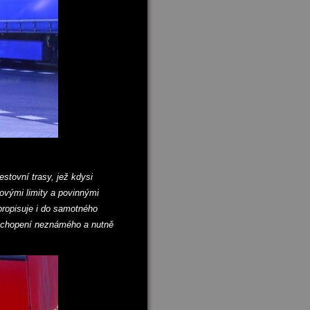
estovní trasy, jež kdysi
vými limity a povinnými
propisuje i do samotného
 pochopení neznámého a nutně