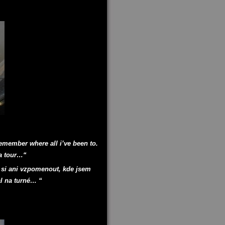
emember where all i’ve been to.
 a tour…“
 si ani vzpomenout, kde jsem
al na turné… “