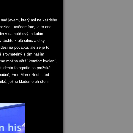
h nad jevem, který asi ne každého
pozice - uvědomíme, je to ono.
din v samotě svých kabin –
ěchto králů silnic a díky
desi na počátku, ale že je to
ě srovnatelný s tím naším
me možná větší komfort bydlení,
tudenta fotografie na pražské
načně, Free Man / Restricted
íků, jež si klademe při čtení