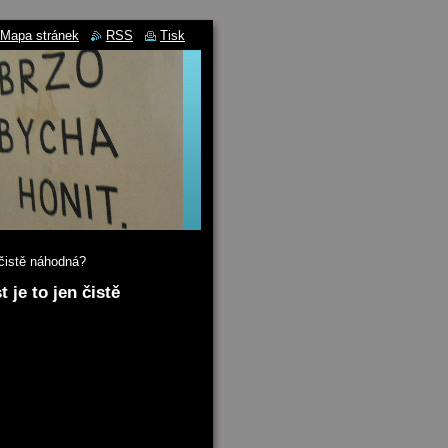
Mapa stránek
RSS
Tisk
 čistě náhodná?
 je to jen čistě