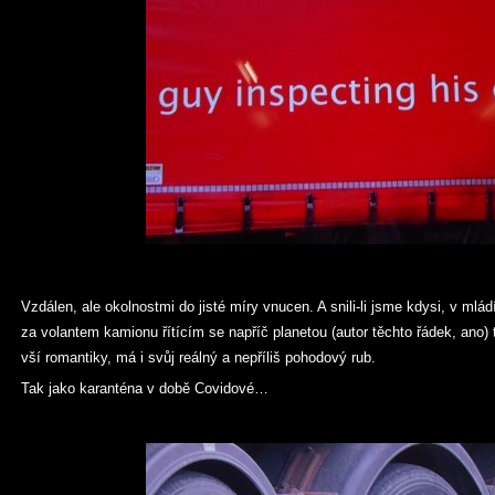
Vzdálen, ale okolnostmi do jisté míry vnucen. A snili-li jsme kdysi, v mlá
za volantem kamionu řítícím se napříč planetou (autor těchto řádek, ano
vší romantiky, má i svůj reálný a nepříliš pohodový rub.
Tak jako karanténa v době Covidové…