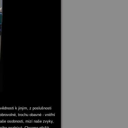
vědnosti k jiným, z poslušnosti
obrovolné, trochu obavné - vnitřní
 naše osobnosti, mizí naše zvyky,
iného nezbývá. Chceme přežít,