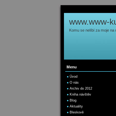
www.www-kul
Komu se nelíbí za moje na
Menu
Úvod
O nás
Archiv do 2012
Kniha návštěv
Blog
Aktuality
Bleskově