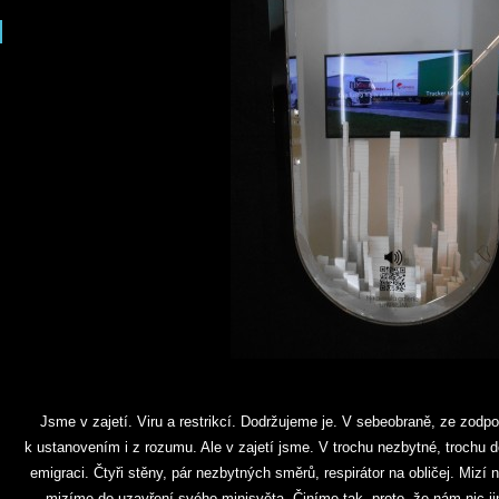
Jsme v zajetí. Viru a restrikcí. Dodržujeme je. V sebeobraně, ze zodpo
k ustanovením i z rozumu. Ale v zajetí jsme. V trochu nezbytné, trochu d
emigraci. Čtyři stěny, pár nezbytných směrů, respirátor na obličej. Mizí
mizíme do uzavření svého minisvěta. Činíme tak, proto, že nám nic j