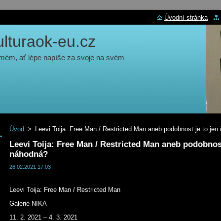
Úvodní stránka
turaok-eu.cz
 mém, ať lépe napíše za svoje na svém
Úvod
>
Leevi Toija: Free Man / Restricted Man aneb podobnost je to jen
Leevi Toija: Free Man / Restricted Man aneb podobnost
náhodná?
26.02.2021 17:03
Leevi Toija: Free Man / Restricted Man
Galerie NIKA
11. 2. 2021 – 4. 3. 2021