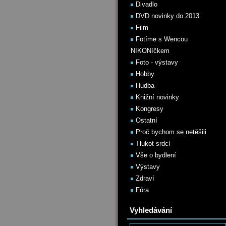
Divadlo
DVD novinky do 2013
Film
Fotíme s Wencou
NIKONíčkem
Foto - výstavy
Hobby
Hudba
Knižní novinky
Kongresy
Ostatní
Proč bychom se netěšili
Tlukot srdcí
Vše o bydlení
Výstavy
Zdraví
Fóra
Vyhledávání