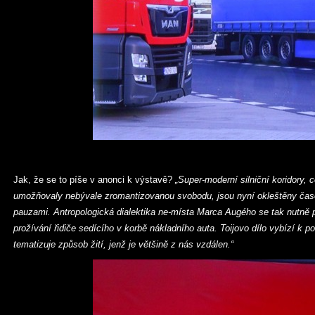
Jak, že se to píše v anonci k výstavě?
„Super-moderní silniční koridory, c
umožňovaly nebývale zromantizovanou svobodu, jsou nyní okleštěny časo
pauzami. Antropologická dialektika ne-místa Marca Augého se tak nutně 
prožívání řidiče sedícího v korbě nákladního auta. Toijovo dílo vybízí k
tematizuje způsob žití, jenž je většině z nás vzdálen.“