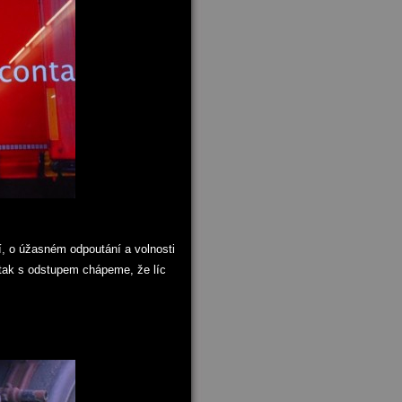
dí, o úžasném odpoutání a volnosti
) tak s odstupem chápeme, že líc