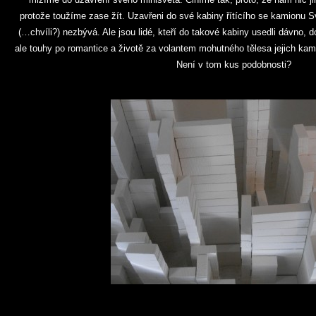
protože toužíme zase žít. Uzavřeni do své kabiny řítícího se kamionu Sv
(…chvíli?) nezbývá. Ale jsou lidé, kteří do takové kabiny usedli dávno, d
ale touhy po romantice a životě za volantem mohutného tělesa jejich kam
Není v tom kus podobnosti?