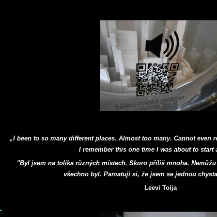
„I been to so many different places. Almost too many. Cannot even r
I remember this one time I was about to start
"Byl jsem na tolika různých místech. Skoro příliš mnoha. Nemůžu
všechno byl. Pamatuji si, že jsem se jednou chyst
Leevi Toija