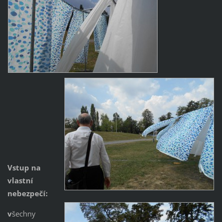
Vstup na
vlastní
nebezpečí:
v
šechny