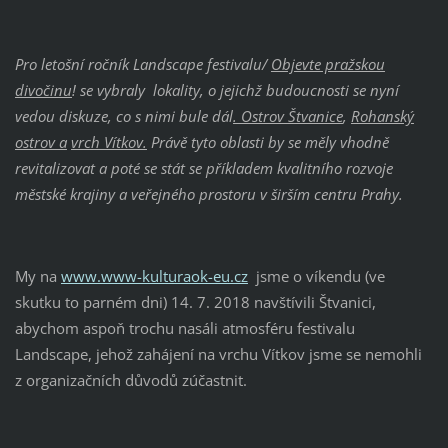
Pro letošní ročník Landscape festivalu/
Objevte pražskou
divočinu
! se vybraly lokality, o jejichž budoucnosti se nyní
vedou diskuze, co s nimi bule dál
. Ostrov Štvanice
,
Rohanský
ostrov a
vrch Vítkov.
Právě tyto oblasti by se měly vhodně
revitalizovat a poté se stát se příkladem kvalitního rozvoje
městské krajiny a veřejného prostoru v širším centru Prahy.
My na
www.www-kulturaok-eu.cz
jsme o víkendu (ve
skutku to parném dni) 14. 7. 2018 navštívili Štvanici,
abychom aspoň trochu nasáli atmosféru festivalu
Landscape, jehož zahájení na vrchu Vítkov jsme se nemohli
z organizačních důvodů zúčastnit.