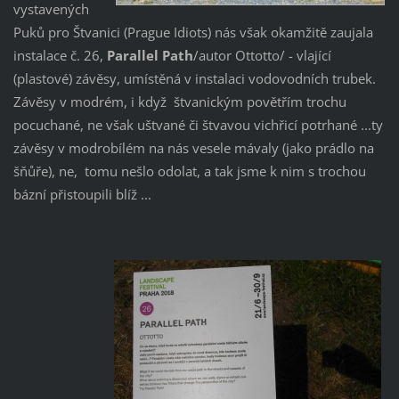
vystavených
Puků pro Štvanici (Prague Idiots) nás však okamžitě zaujala
instalace č. 26,
Parallel Path
/autor Ottotto/ - vlající
(plastové) závěsy, umístěná v instalaci vodovodních trubek.
Závěsy v modrém, i když štvanickým povětřím trochu
pocuchané, ne však uštvané či štvavou vichřicí potrhané ...ty
závěsy v modrobílém na nás vesele mávaly (jako prádlo na
šňůře), ne, tomu nešlo odolat, a tak jsme k nim s trochou
bázní přistoupili blíž ...