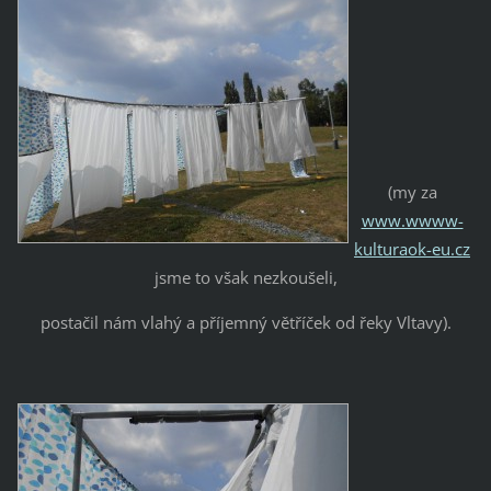
(my za
www.wwww-
kulturaok-eu.cz
jsme to však nezkoušeli,
postačil nám vlahý a příjemný větříček od řeky Vltavy).