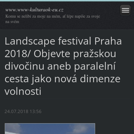
www.www-kulturaok-eu.cz
Komu se nelíbí za moje na mém, ať lépe napíše za svoje
na svém
Landscape festival Praha
2018/ Objevte pražskou
divočinu aneb paralelní
cesta jako nová dimenze
volnosti
24.07.2018 13:56