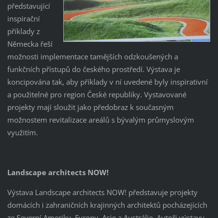
představující
inspirační
příklady z
Německa řeší
možnosti implementace tamějších odzkoušených a
funkčních přístupů do českého prostředí. Výstava je
koncipována tak, aby příklady v ní uvedené byly inspirativní
a použitelné pro region České republiky. Vystavované
projekty mají sloužit jako předobraz k současným
možnostem revitalizace areálů s bývalým průmyslovým
využitím.
Landscape architects NOW!
Výstava Landscape architects NOW! představuje projekty
domácích i zahraničních krajinných architektů pocházejících
ze Severní Ameriky, Evropy, Asie a Austrálie. Autoři výstavy