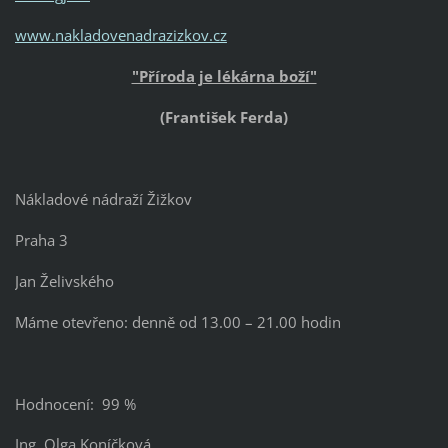
www.nakladovenadrazizkov.cz
"Příroda je lékárna boží"
(František Ferda)
Nákladové nádraží Žižkov
Praha 3
Jan Želivského
Máme otevřeno: denně od 13.00 – 21.00 hodin
Hodnocení: 99 %
Ing. Olga Koníčková