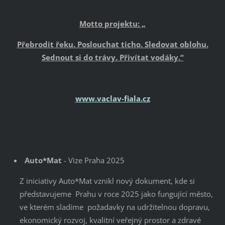
Motto projektu: „
Přebrodit řeku. Poslouchat ticho. Sledovat oblohu.
Sednout si do trávy. Přivítat vodáky.“
www.vaclav-fiala.cz
Auto*Mat
- Vize Praha 2025
Z iniciativy Auto*Mat vznikl nový dokument, kde si
představujeme Prahu v roce 2025 jako fungující město,
ve kterém sladíme požadavky na udržitelnou dopravu,
ekonomický rozvoj, kvalitní veřejný prostor a zdravé