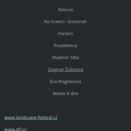
Kokoza
Na hranici- Grenznah
Partero
Prazelenina
Vladimír Sitta
Dagmar Šubrtová
Eva Wagnerová
Ateliér 4 dim
www.landscape-festival.cz
www.gjf.cz