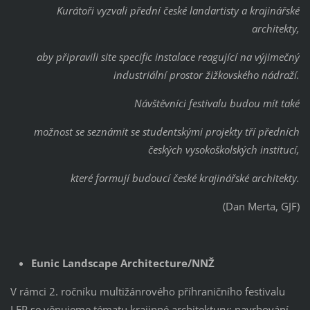
Kurátoři vyzvali přední české landartisty a krajinářské
architekty,
aby připravili site specific instalace reagující na výjimečný
industriální prostor žižkovského nádraží.
Návštěvníci festivalu budou mít také
možnost se seznámit se studentskými projekty tří předních
českých vysokoškolských institucí,
které formují budoucí české krajinářské architekty.
(Dan Merta, GJF)
Eunic Landscape Architecture/NNŽ
V rámci 2. ročníku multižánrového příhraničního festivalu
LFP se věnujeme tématu krajinné architektury: navrhování