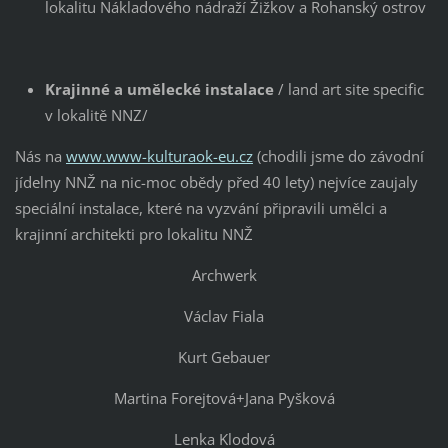
lokalitu Nákladového nádraží Žižkov a Rohanský ostrov
Krajinné a umělecké instalace
/ land art site specific
v lokalitě NNZ/
Nás na
www.www-kulturaok-eu.cz
(chodili jsme do závodní
jídelny NNŽ na nic-moc obědy před 40 lety) nejvíce zaujaly
speciální instalace, které na vyzvání připravili umělci a
krajinní architekti pro lokalitu NNŽ
Archwerk
Václav Fiala
Kurt Gebauer
Martina Forejtová+Jana Pyšková
Lenka Klodová