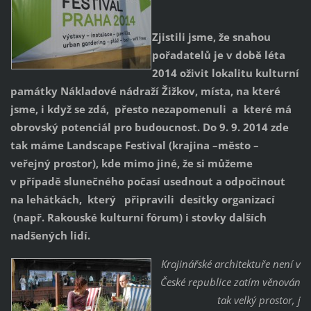
Zjistili jsme, že snahou
pořadatelů je v době léta
2014 oživit lokalitu kulturní
památky Nákladové nádraží Žižkov, místa, na které
jsme, i když se zdá, přesto nezapomenuli a které má
obrovský potenciál pro budoucnost. Do 9. 9. 2014 zde
tak máme Landscape Festival (krajina –město –
veřejný prostor), kde mimo jiné, že si můžeme
v případě slunečného počasí usednout a odpočinout
na lehátkách, který připravili desítky organizací
(např. Rakouské kulturní fórum) i stovky dalších
nadšených lidí.
Krajinářské architektuře není v
České republice zatím věnován
tak velký prostor, j