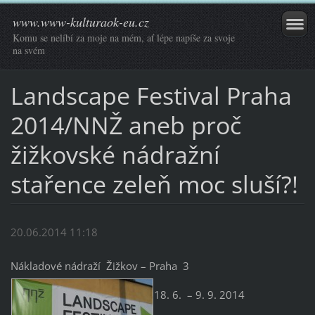
www.www-kulturaok-eu.cz
Komu se nelíbí za moje na mém, ať lépe napíše za svoje
na svém
Landscape Festival Praha
2014/NNŽ aneb proč
žižkovské nádražní
stařence zeleň moc sluší?!
20.06.2014 11:18
Nákladové nádraží Žižkov – Praha 3
18. 6. – 9. 9. 2014