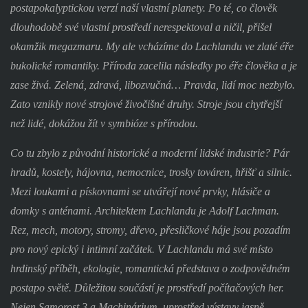
postapokalyptickou verzí naší vlastní planety. Po té, co člověk
dlouhodobě své vlastní prostředí nerespektoval a ničil, přišel
okamžik megazmaru. My ale vcházíme do Lachlandu ve zlaté éře
bukolické romantiky. Příroda zacelila následky po éře člověka a je
zase živá. Zelená, zdravá, libozvučná… Pravda, lidí moc nezbylo.
Zato vznikly nové strojové živočišné druhy. Stroje jsou chytřejší
než lidé, dokážou žít v symbióze s přírodou.
Co tu zbylo z původní historické a moderní lidské industrie? Pár
hradů, kostely, hájovna, nemocnice, trosky továren, hřišť a silnic.
Mezi loukami a pískovnami se utvářejí nové prvky, hlásiče a
domky s anténami. Architektem Lachlandu je Adolf Lachman.
Rez, mech, motory, stromy, dřevo, přesličkové háje jsou pozadím
pro nový epický i intimní začátek. V Lachlandu má své místo
hrdinský příběh, ekologie, romantická představa o zodpovědném
postapo světě. Důležitou součástí je prostředí počítačových her.
Nejen Samorost 3 a Machinárium, uprostřed výstavy jasně