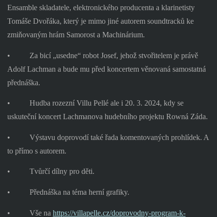
Ensamble skladatele, elektronického producenta a klarinetisty
Tomáše Dvořáka, který je mimo jiné autorem soundtracků ke
zmiňovaným hrám Samorost a Machinárium.
•
Za bicí „usedne“ robot Josef, jehož stvořitelem je právě
Adolf Lachman a bude mu před koncertem věnovaná samostatná
přednáška.
•
Hudba rozezní Villu Pellé ale i 20. 3. 2024, kdy se
uskuteční koncert Lachmanova hudebního projektu Rowná Záda.
•
Výstavu doprovodí také řada komentovaných prohlídek. A
to přímo s autorem.
•
Tvůrčí dílny pro děti.
•
Přednáška na téma herní grafiky.
•
Vše na
https://villapelle.cz/doprovodny-program-k-