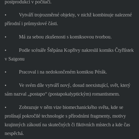
postprodukci v počítači.
•
Vytváří trojrozměrné objekty, v nichž kombinuje nalezené
přírodní i průmyslové části.
•
Má za sebou zkušenosti s komiksovou tvorbou.
•
Podle scénáře Štěpána Kopřivy nakreslil komiks Čtyřlístek
v Saigonu
•
Pracoval i na nedokončeném komiksu Pérák.
•
Ve svém díle vytváří nový, dosud neexistující, svět, který
sám nazval „postapo“ (postapokalyptickým) romantismem.
•
Zobrazuje v něm vize biomechanického světa, kde se
prolínají pokročilé technologie s přírodními fragmenty, motivy
krajinných zákoutí na skutečných či fiktivních místech a kde čas
nespěchá.