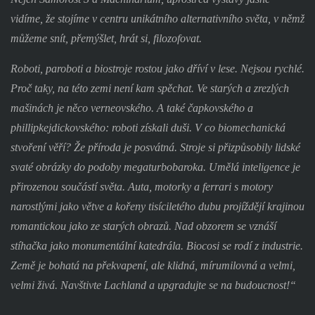
vidíme, že stojíme v centru unikátního alternativního světa, v němž
můžeme snít, přemýšlet, hrát si, filozofovat.
Roboti, paroboti a biostroje rostou jako dříví v lese. Nejsou rychlé.
Proč taky, na této zemi není kam spěchat. Ve starých a zrezlých
mašinách je něco verneovského. A také čapkovského a
phillipkejdickovského: roboti získali duši. V co biomechanická
stvoření věří? Že příroda je posvátná. Stroje si přizpůsobily lidské
svaté obrázky do podoby megaturbobaroka. Umělá inteligence je
přirozenou součástí světa. Auta, motorky a ferrari s motory
narostlými jako větve a kořeny tisíciletého dubu projíždějí krajinou
romantickou jako ze starých obrazů. Nad obzorem se vznáší
stíhačka jako monumentální katedrála. Biocosi se rodí z industrie.
Země je bohatá na překvapení, ale klidná, mírumilovná a velmi,
velmi živá. Navštivte Lachland a upgradujte se na budoucnost!“