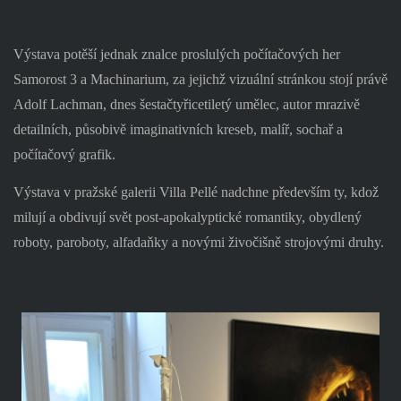
Výstava potěší jednak znalce proslulých počítačových her
Samorost 3 a Machinarium, za jejichž vizuální stránkou stojí právě
Adolf Lachman, dnes šestačtyřicetiletý umělec, autor mrazivě
detailních, působivě imaginativních kreseb, malíř, sochař a
počítačový grafik.
Výstava v pražské galerii Villa Pellé nadchne především ty, kdož
milují a obdivují svět post-apokalyptické romantiky, obydlený
roboty, paroboty, alfadaňky a novými živočišně strojovými druhy.