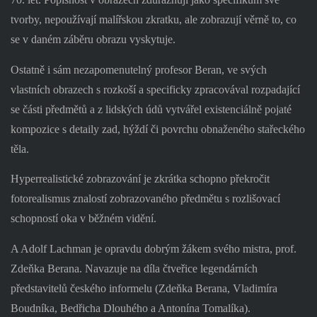
tvorby, nepoužívají malířskou zkratku, ale zobrazují věrně to, co
se v daném záběru obrazu vyskytuje.
Ostatně i sám nezapomenutelný profesor Beran, ve svých
vlastních obrazech s rozkoší a specificky zpracovával rozpadající
se části předmětů a z lidských údů vytvářel existenciálně pojaté
kompozice s detaily zad, hýždí či povrchu obnaženého stařeckého
těla.
Hyperrealistické zobrazování je zkrátka schopno překročit
fotorealismus znalostí zobrazovaného předmětu s rozlišovací
schopností oka v běžném vidění.
A Adolf Lachman je opravdu dobrým žákem svého mistra, prof.
Zdeňka Berana. Navazuje na díla čtveřice legendárních
představitelů českého informelu (Zdeňka Berana, Vladimíra
Boudníka, Bedřicha Dlouhého a Antonína Tomalíka).