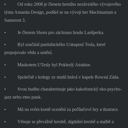
•
Od roku 2008 je členem herního nezávislého vývojového
týmu Amanita Design, podílel se na vývoji her Machinarium a
Samorost 3.
•
Je členem Sboru pro záchranu hradu Lanšperka.
•
Byl součástí pardubického Uskupení Tesla, které
propojovalo vědu a umění.
•
Maskotem UTesly byl Pokleslý Atraktor.
•
Společně s kolegy ze studií hrává v kapele Rowná Záda.
•
Svou hudbu charakterizuje jako kakofonický eko-psycho-
jazz nebo etno punk.
•
Má na svém kontě ocenění za počítačové hry a ilustrace.
•
Věnuje se převážně kresbě, digitální kresbě a malbě a