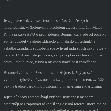
Je zajímavé setkávat se s tvorbou současných českých
hyperrealistů, vyškolených v proslulém ateliéru figurální Malby
IV. na pražské AVU u prof. Zdeňka Berana, který zde od počátku
90. let působil v ateliéru „klasických malířských technik“ a
vskutku zásadním způsobem zde ovlivnil řadu svých žáků. Sice v
roce 2014 skonal, ale jeho žáci, i když si jdou všichni svojí vlastní
cestou, mají v ruce, v krvi a hlavně v hlavě cosi společného.
Beranovi žáci se totiž všichni, samozřejmě, každý po svém,
vyhranili stylově v návaznosti na tzv. premoderní umění, zvláště
pak na tradice barokního iluzionismu, manýrismu a klasicismu.
Jejich díla tedy zpracovávají viděnou skutečnost mnohem
precizněji než například někdejší anglosaská fotorealistická malba
70. let. Popisnost v obrazech zdůrazňují jako specifikum své