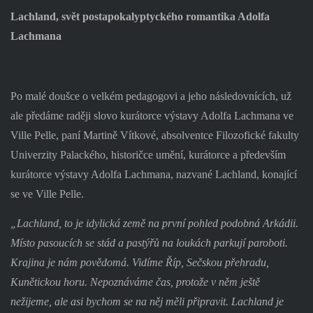
Lachland, svět postapokalyptyckého romantika Adolfa
Lachmana
Po malé doušce o velkém pedagogovi a jeho následovnících, už
ale předáme raději slovo kurátorce výstavy Adolfa Lachmana ve
Ville Pelle, paní Martině Vítkové, absolventce Filozofické fakulty
Univerzity Palackého, historičce umění, kurátorce a především
kurátorce výstavy Adolfa Lachmana, nazvané Lachland, konající
se ve Ville Pelle.
„Lachland, to je idylická země na první pohled podobná Arkádii.
Místo pasoucích se stád a pastýřů na loukách parkují paroboti.
Krajina je nám povědomá. Vidíme Říp, Sečskou přehradu,
Kunětickou horu. Nepoznáváme čas, protože v něm ještě
nežijeme, ale asi bychom se na něj měli připravit. Lachland je