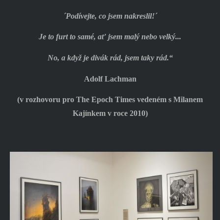
´Podívejte, co jsem nakreslil!´
Je to furt to samé, ať jsem malý nebo velký...
No, a když je divák rád, jsem taky rád.“
Adolf Lachman
(v rozhovoru pro The Epoch Times vedeném s Milanem
Kajínkem v roce 2010)