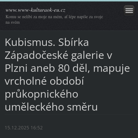
www.www-kulturaok-eu.cz
Komu se nelíbí za moje na mém, ať lépe napíše za svoje
na svém
Kubismus. Sbírka
Západočeské galerie v
Plzni aneb 80 děl, mapuje
vrcholné období
průkopnického
uměleckého směru
15.12.2025 16:52