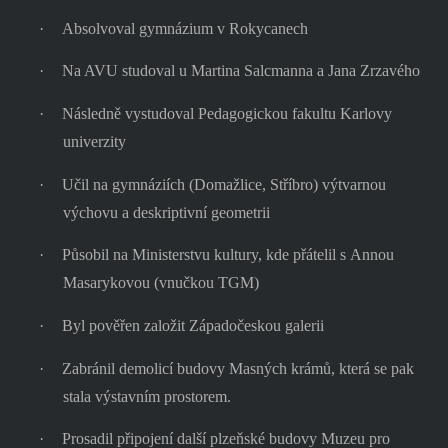
·
Absolvoval gymnázium v Rokycanech
·
Na AVU studoval u Martina Salcmanna a Jana Zrzavého
·
Následně vystudoval Pedagogickou fakultu Karlovy
univerzity
·
Učil na gymnáziích (Domažlice, Stříbro) výtvarnou
výchovu a deskriptivní geometrii
·
Působil na Ministerstvu kultury, kde přátelil s Annou
Masarykovou (vnučkou TGM)
·
Byl pověřen založit Západočeskou galerii
·
Zabránil demolicí budovy Masných krámů, která se pak
stala výstavním prostorem.
·
Prosadil připojení další plzeňské budovy Muzeu pro