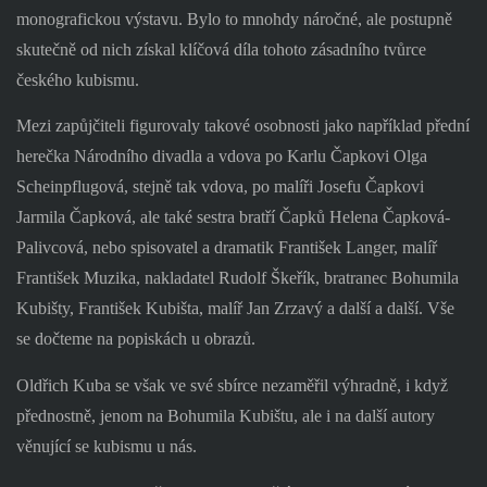
monografickou výstavu. Bylo to mnohdy náročné, ale postupně
skutečně od nich získal klíčová díla tohoto zásadního tvůrce
českého kubismu.
Mezi zapůjčiteli figurovaly takové osobnosti jako například přední
herečka Národního divadla a vdova po Karlu Čapkovi Olga
Scheinpflugová, stejně tak vdova, po malíři Josefu Čapkovi
Jarmila Čapková, ale také sestra bratří Čapků Helena Čapková-
Palivcová, nebo spisovatel a dramatik František Langer, malíř
František Muzika, nakladatel Rudolf Škeřík, bratranec Bohumila
Kubišty, František Kubišta, malíř Jan Zrzavý a další a další. Vše
se dočteme na popiskách u obrazů.
Oldřich Kuba se však ve své sbírce nezaměřil výhradně, i když
přednostně, jenom na Bohumila Kubištu, ale i na další autory
věnující se kubismu u nás.