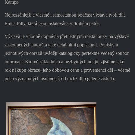
Kampa.
Nejrozsáhlejší a vlastně i samostatnou podčást výstava tvoří díla
Emila Filly, která jsou instalována v druhém patře.
Výstava je vhodně doplněna přehlednými medailonky na výstavě
zastoupených autorů a také detailními popiskami. Popisky u
jednotlivých obrazů uvádějí katalogicky perfektně vedený soubor
informací. Kromě základních a nezbytných údajů, zjistíme také
rok nákupu obrazu, jeho dobovou cenu a provenienci děl – včetně
jmen významných osobností, od nichž dílo galerie získala.