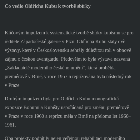
Co vedlo Oldřicha Kubu k tvorbě sbírky
Klíčovým impulzem k systematické tvorbě sbírky kubismu se pro
ředitele Západočeské galerie v Plzni Oldřicha Kubu staly dvě
výstavy, které v Československu sehrály důležitou roli v obnově
zájmu o českou avantgardu. Především to byla výstava nazvaná
„Zakladatelé moderního českého umění“, která proběhla
premiérově v Brně, v roce 1957 a reprízována byla následný rok
v Praze.
Druhým impulzem byla pro Oldřicha Kubu monografická
expozice Bohumila Kubišty uspořádaná pro změnu premiérově
v Praze v roce 1960 a reprízu měla v Brně na přelomu let 1960–
1961.
Oba projekty podnítily nejen veřejnou rehabilitaci moderního