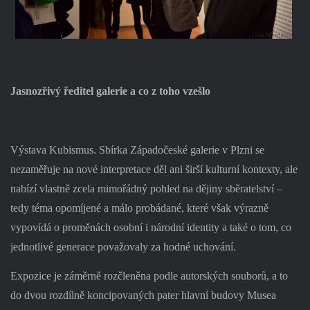
Jasnozřivý ředitel galerie a co z toho vzešlo
Výstava Kubismus. Sbírka Západočeské galerie v Plzni se
nezaměřuje na nové interpretace děl ani širší kulturní kontexty, ale
nabízí vlastně zcela mimořádný pohled na dějiny sběratelství –
tedy téma opomíjené a málo probádané, které však výrazně
vypovídá o proměnách osobní i národní identity a také o tom, co
jednotlivé generace považovaly za hodné uchování.
Expozice je záměrně rozčleněna podle autorských souborů, a to
do dvou rozdílně koncipovaných pater hlavní budovy Musea