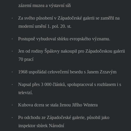
zázemí muzea a výstavní síň
·
Za svého působení v Západočeské galerii se zaměřil na
moderní umění 1. pol. 20. st.
·
Postupně vybudoval sbírku evropského významu.
·
Jen od rodiny Špálovy nakoupil pro Západočeskou galerii
70 prací
·
1968 uspořádal celovečerní besedu s Janem Zrzavým
·
Napsal přes 3 000 článků, spolupracoval s rozhlasem i s
televizí.
·
Kubova dcera se stala ženou Jiřího Wintera
·
Po odchodu ze Západočeské galerie, působil jako
inspektor sbírek Národní