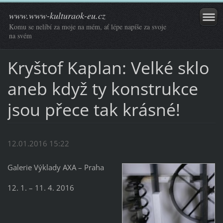
www.www-kulturaok-eu.cz
Komu se nelíbí za moje na mém, ať lépe napíše za svoje
na svém
Kryštof Kaplan: Velké sklo
aneb když ty konstrukce
jsou přece tak krásné!
12.01.2016 15:22
Galerie Výklady AXA – Praha
12. 1. – 11. 4. 2016