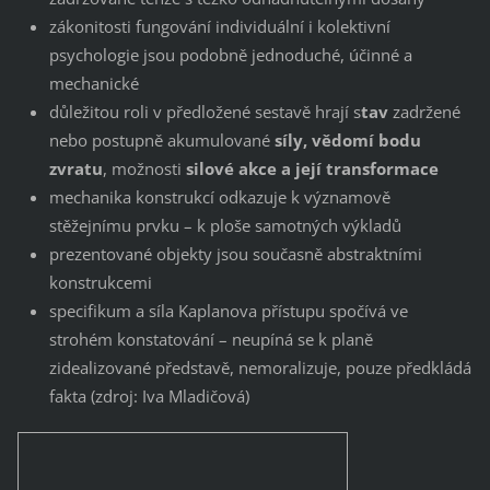
zákonitosti fungování individuální i kolektivní
psychologie jsou podobně jednoduché, účinné a
mechanické
důležitou roli v předložené sestavě hrají s
tav
zadržené
nebo postupně akumulované
síly,
vědomí bodu
zvratu
, možnosti
silové akce a její transformace
mechanika konstrukcí odkazuje k významově
stěžejnímu prvku – k ploše samotných výkladů
prezentované objekty jsou současně abstraktními
konstrukcemi
specifikum a síla Kaplanova přístupu spočívá ve
strohém konstatování – neupíná se k planě
zidealizované představě, nemoralizuje, pouze předkládá
fakta (zdroj: Iva Mladičová)