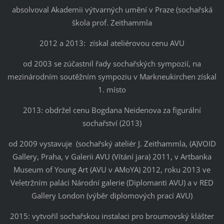
absolvoval Akademii výtvarných umění v Praze (sochařská
škola prof. Zeithammla
2012 a 2013: získal ateliérovou cenu AVU
od 2003 se zúčastnil řady sochařských sympozií, na
mezinárodním soutěžním sympoziu v Markneukirchen získal
1. místo
2013: obdržel cenu Bogdana Neidenova za figurální
sochařství (2013)
od 2009 vystavuje (sochařský ateliér J. Zeithammla, (A)VOID
Gallery, Praha, v Galerii AVU (Vítání jara) 2011, v Artbanka
Museum of Young Art (AVU v AMoYA) 2012, roku 2013 ve
Veletržním paláci Národní galerie (Diplomanti AVU) a v RED
Gallery London (výběr diplomových prací AVU)
2015: vytvořil sochařskou instalaci pro broumovský klášter