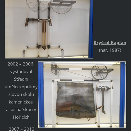
Kryštof Kaplan
(nar. 1987)
2002 – 2006:
vystudoval
Střední
uměleckoprůmy
slovou školu
kamenickou
a sochařskou v
Hořicích
2007 – 2013: