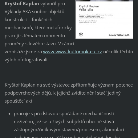
Kryštof Kaplan
vytvořil pro
Výklady AXA soubor objektů -
konstrukcí – funkčních
mechanismů, které metaforicky
pracují s tématem momentu
proměny silového stavu. V rámci
vernisáže jsme za
www.www-kulturaok-eu. cz
několik těchto
výloh ofotografovali.
Kryštof Kaplan na své výstavce zpřítomňuje význam potence
podpovrchových dějů, k jejichž zviditelnění stačí jediný
spouštěcí akt.
pracuje s představou spořádané mechaničnosti
neživého, jež se u živých subjektů obecně stává
zástupným/únikovým stavem/procesem, akumulací
zadržované tenze s těžko odhadnutelnými dosahy