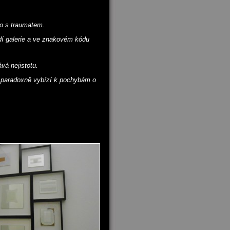
eno s traumatem.
edí galerie a ve znakovém kódu
vá nejistotu.
ak paradoxně vybízí k pochybám o