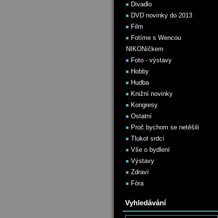
Divadlo
DVD novinky do 2013
Film
Fotíme s Wencou
NIKONíčkem
Foto - výstavy
Hobby
Hudba
Knižní novinky
Kongresy
Ostatní
Proč bychom se netěšili
Tlukot srdcí
Vše o bydlení
Výstavy
Zdraví
Fóra
Vyhledávání