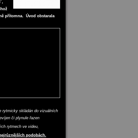
´,
ehož
bně přítomna. Úvod obstarala
je rytmicky skládán do vizuálních
evíjen či plynule řazen
ých rytmech ve videu,
 nejrůznějších podobách.