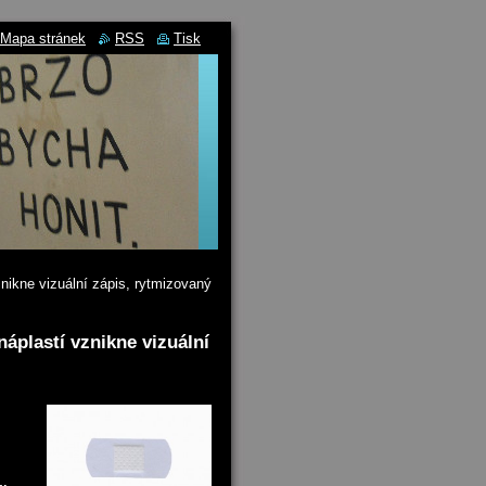
Mapa stránek
RSS
Tisk
nikne vizuální zápis, rytmizovaný
áplastí vznikne vizuální