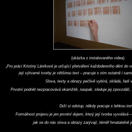
(ukázka z instalovaného videa)
„
Pro práci Kristiny Láníkové je určující přetváření každodenního dění do
její výtvarné tvorby je většinou text – pracuje s ním ostatně i samo
Slova, texty a obrazy pečlivě vybírá, skládá, řadí 
Prvotní podnět nezpracovává okamžitě, naopak, sleduje jej zpovzdálí, 
Drží si odstup, někdy pracuje s lehkou iron
Formálnost projevu je jen prvotní dojem, který její tvorba vyvolává –
jak se do nás slova a obrazy zarývají, téměř hmatatelně j