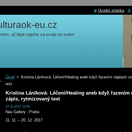
Úvodní stránka
turaok-eu.cz
 mém, ať lépe napíše za svoje na svém
Úvod
>
Kristina Láníková: Léčení/Healing aneb když řazením náplastí vz
text
Kristina Láníková: Léčení/Healing aneb když řazením n
zápis, rytmizovaný text
27.11.2017 11:03
Nau Gallery - Praha
11. 11. – 20. 12. 2017