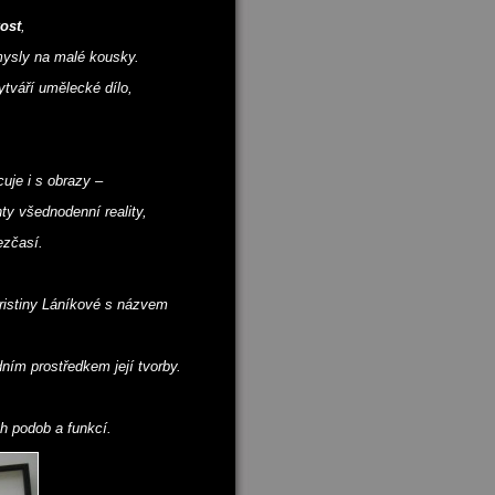
kost
,
smysly na malé kousky.
ytváří umělecké dílo,
uje i s obrazy –
ty všednodenní reality,
ezčasí.
ristiny Láníkové s názvem
dním prostředkem její tvorby.
h podob a funkcí.