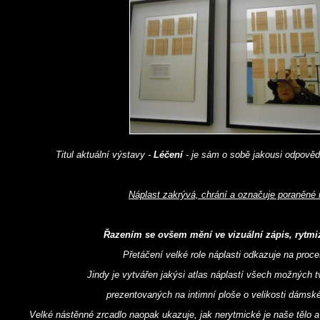
Titul aktuální výstavy -
Léčení
- je sám o sobě jakousi odpověd
Náplast zakrývá, chrání a označuje poraněné 
Řazením se ovšem mění ve vizuální zápis, rytmi
Přetáčení velké role náplasti odkazuje na proce
Jindy je vytvářen jakýsi atlas náplastí všech možných t
prezentovaných na intimní ploše o velikosti dámsk
Velké nástěnné zrcadlo naopak ukazuje, jak nerytmické je naše tělo 