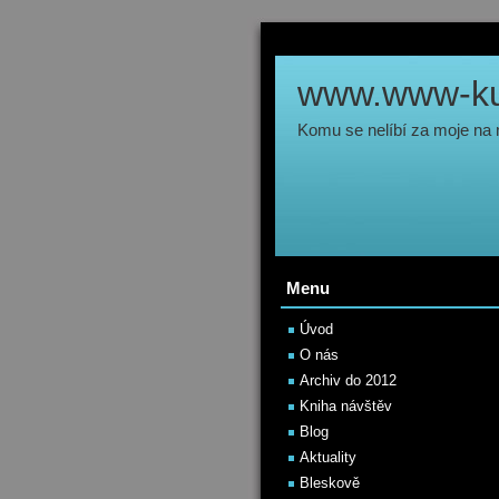
www.www-kul
Komu se nelíbí za moje na
Menu
Úvod
O nás
Archiv do 2012
Kniha návštěv
Blog
Aktuality
Bleskově