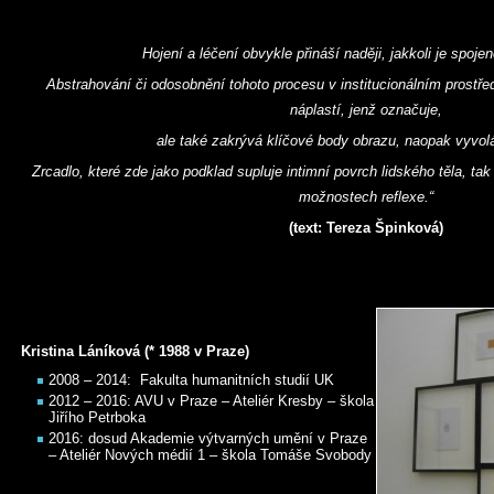
Hojení a léčení obvykle přináší naději, jakkoli je spoj
Abstrahování či odosobnění tohoto procesu v institucionálním prostř
náplastí, jenž označuje,
ale také zakrývá klíčové body obrazu, naopak vyvolá
Zrcadlo, které zde jako podklad supluje intimní povrch lidského těla, t
možnostech reflexe.“
(text: Tereza Špinková)
Kristina Láníková (* 1988 v Praze)
2008 – 2014: Fakulta humanitních studií UK
2012 – 2016: AVU v Praze – Ateliér Kresby – škola
Jiřího Petrboka
2016: dosud Akademie výtvarných umění v Praze
– Ateliér Nových médií 1 – škola Tomáše Svobody