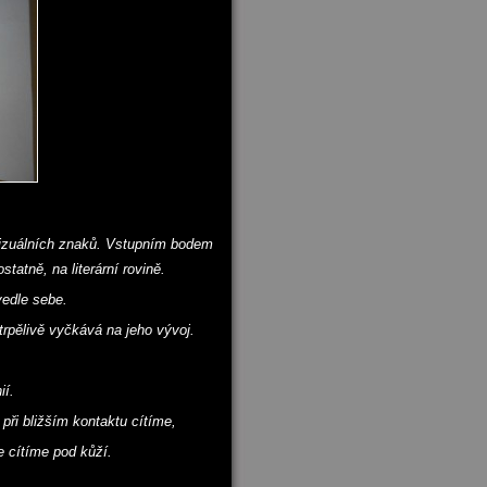
 vizuálních znaků. Vstupním bodem
statně, na literární rovině.
vedle sebe.
trpělivě vyčkává na jeho vývoj.
ií.
 při bližším kontaktu cítíme,
e cítíme pod kůží.