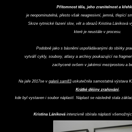
Přítomnost těla, jeho zranitelnost a křeh
je neopominutelná, přesto však neagresivní, jemná, třepící 
Skrze rytmické řazení slov, vět a obrazů Kristina Láníková v
které je neustále v procesu.
Podobně jako s básněmi uspořádávanými do sbírky prac
vytváří cykly, soubory, atlasy a archivy poukazující na fragmen
zachycené ovšem v jakémsi meziprostoru a b
Na jaře 2017se v
galerii sam83
uskutečnila samostatná výstava K
Krátké dějiny zraňování
,
kde byl vystaven i soubor náplastí. Náplast se následně stala zákla
Kristina Láníková
intenzivně sbírala náplasti všemožnýc