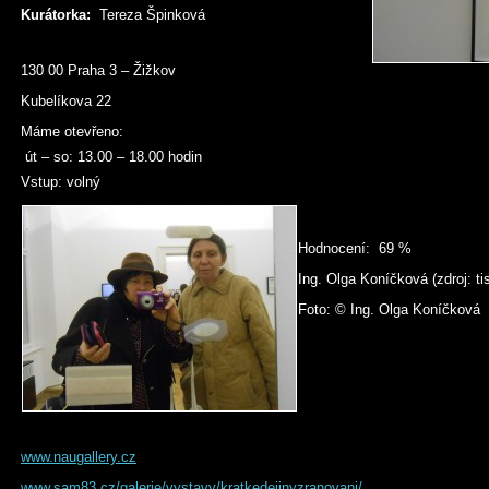
Kurátorka:
Tereza Špinková
130 00 Praha 3 – Žižkov
Kubelíkova 22
Máme otevřeno:
út – so: 13.00 – 18.00 hodin
Vstup: volný
Hodnocení: 69 %
Ing. Olga Koníčková (zdroj: t
Foto: © Ing. Olga Koníčková
www.naugallery.cz
www.sam83.cz/galerie/vystavy/kratkedejinyzranovani/