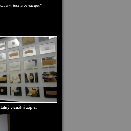
chrání, léčí a označuje."
atný vizuální zápis.