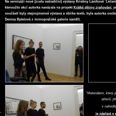
Na vernisáži nové (zcela netradiční) výstavy Kristiny Láníkové ´Léčení
kteroužto akcí autorka navázala na projekt
Krátké dějiny zraňování
, j
součástí byly stejnojmenná výstava a sbírka textů, byla autorka oso
Denisa Bytelová z mimopražské galerie sam83.
"
Materiálem, kter
ý 
atlasů, př
v nahodil
je náplast v