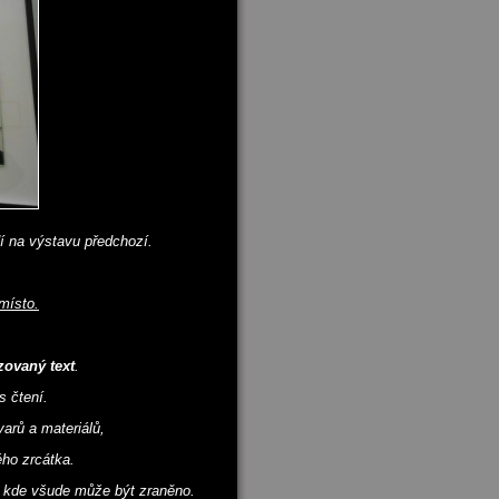
í na výstavu předchozí.
místo.
zovaný text
.
s čtení.
varů a materiálů,
ého zrcátka.
a kde všude může být zraněno.