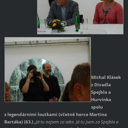
Michal Klásek
z Divadla
Spejbla a
Hurvínka
spolu
s legendárními loutkami (včetně herce Martina
Bartáka) (63.)
„Já tu nejsem za sebe. Já tu jsem za Spejbla a