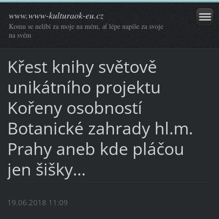
www.www-kulturaok-eu.cz
Komu se nelíbí za moje na mém, ať lépe napíše za svoje
na svém
Křest knihy světově
unikátního projektu
Kořeny osobností
Botanické zahrady hl.m.
Prahy aneb kde pláčou
jen šišky…
19.06.2018 11:09