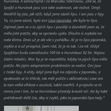
Hurvínka. A samozřejmě i za Marušku Štáchovou. Zdá se, že
Spejbl a Hurvínek jsou sice také osobnosti, ale neživé. Omyl.
Nevěřili by jste, jak ožili, když jsme sázeli lípu. I oni jsou z lípy.
Ta, co jsme sázeli, byla sice
Lípa japonská
, ale byla to lípa.
Zajímal jsem se o tu jejich lípu i později a dozvěděl jsem se, že
měla jisté potíže, aby se opravdu ujala. Dlouho si zvykala na
naše klima. Dnes už je ale vše v pořádku. Ač je to lípa japonská,
zvykla si a už prospívá. Jsem rád, že je to tak. I za ně. Vždyť
Spejblovi bude zanedlouho 100 let a Hurvínkovi 92 let. Nejsou
žádní mladíci. Moc by je to nepotěšilo, kdyby ta jejich lípa měla
potíže. Ale jejím adaptačním problémům se nediví. Oni jsou
z české lípy. A vždy, když jsme byli na zájezdu v Japonsku, a
opakovalo se to třikrát, tak měli potíže s aklimatizací zase oni.
Je tam velká vlhkost v ovzduší, takže navlhli. A projevilo se to
mimo jiné i tím, že se Hurvínkovi přestaly kroutit oči. Asi by také
potřebovali delší čas, aby si zvykli, jako ta japonská lípa tady.“