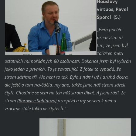
Houslový
virtuos, Pavel
Šporcl (5.)
„Jsem poctěn
především už
tím, že jsem byl
zařazen mezi
ostatních mimořádných 80 osobností. Dokonce jsem byl vybrán
jako jeden z prvních. To je zavazující. Z fotek to vypadá, že
strom sázíme tři. Ale není to tak. Byla s námi už i druhá dcera,
ale ještě o tom nevěděla, my ano, takže jsme náš strom sázeli
čtyři. Chodíme se sem na ten náš strom dívat. A jsem rádi, že
strom (
Borovice Sabinova)
prospívá a my se sem k němu
vracíme stále takto ve čtyřech.“