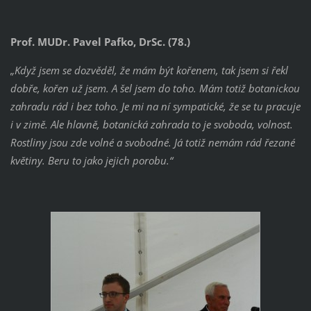
Prof. MUDr. Pavel Pafko, DrSc. (78.)
„Když jsem se dozvěděl, že mám být kořenem, tak jsem si řekl
dobře, kořen už jsem. A šel jsem do toho. Mám totiž botanickou
zahradu rád i bez toho. Je mi na ní sympatické, že se tu pracuje
i v zimě. Ale hlavně, botanická zahrada to je svoboda, volnost.
Rostliny jsou zde volné a svobodné. Já totiž nemám rád řezané
květiny. Beru to jako jejich porobu.“