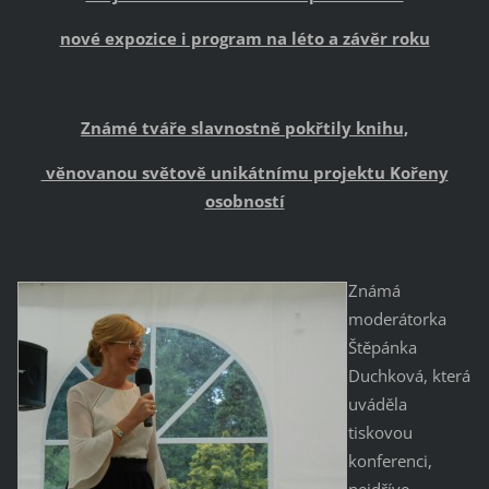
nové expozice i program na léto a závěr roku
Známé tváře slavnostně pokřtily knihu,
věnovanou světově unikátnímu projektu Kořeny
osobností
Známá
moderátorka
Štěpánka
Duchková, která
uváděla
tiskovou
konferenci,
nejdříve