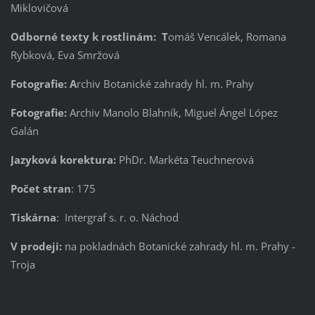
Miklovičová
Odborné texty k rostlinám: T
omáš Vencálek, Romana
Rybková, Eva Smržová
Fotografie: A
rchiv Botanické zahrady hl. m. Prahy
Fotografie:
Archiv Manolo Blahník, Miguel Ángel López
Galán
Jazyková korektura:
PhDr. Markéta Teuchnerová
Počet stran
: 175
Tiskárna
: Intergraf s. r. o. Náchod
V prodeji:
na pokladnách Botanické zahrady hl. m. Prahy -
Troja