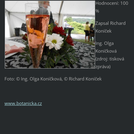
Hodnocení: 100
%
Zapsal Richard
Koníček
Ing. Olga
Koníčková
(zdroj: tisková
zpráva)
Foto: © Ing. Olga Koníčková, © Richard Koníček
www.botanicka.cz