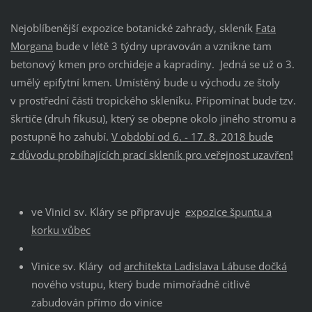
Nejoblíbenější expozice botanické zahrady, skleník
Fata
Morgana
bude v létě 3 týdny upravován a vznikne tam
betonový kmen pro orchideje a kapradiny. Jedná se už o 3.
umělý epifytní kmen. Umístěný bude u východu ze štoly
v prostřední části tropického skleníku. Připomínat bude tzv.
škrtiče (druh fíkusu), který se obepne okolo jiného stromu a
postupně ho zahubí.
V období od 6. - 17. 8. 2018 bude
z důvodu probíhajících prací skleník pro veřejnost uzavřen!
ve Vinici sv. Kláry se připravuje
expozice špuntu a
korku vůbec
Vinice sv. Kláry od
architekta Ladislava Lábuse dočká
nového vstupu, který bude mimořádně citlivě
zabudován přímo do vinice