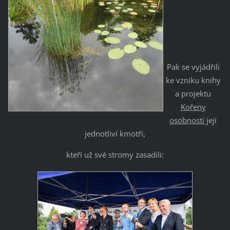
Pak se vyjádřili
ke vzniku knihy
a projektu
Kořeny
osobností j
ejí
jednotliví kmotři,
kteří už své stromy zasadili: