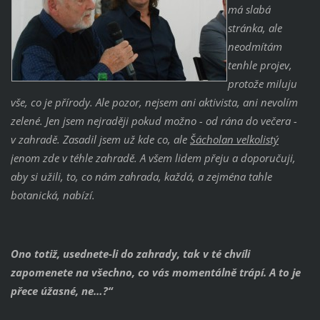
má slabá
stránka, ale
neodmítám
tenhle projev,
protože miluju
vše, co je přírody. Ale pozor, nejsem ani aktivista, ani nevolím
zelené. Jen jsem nejraději pokud možno - od rána do večera -
v zahradě. Zasadil jsem už kde co, ale
Šácholan velkolistý
jenom zde v téhle zahradě. A všem lidem přeju a doporučuji,
aby si užili, to, co nám zahrada, každá, a zejména tahle
botanická, nabízí.
Ono totiž, usednete-li do zahrady, tak v té chvíli
zapomenete na všechno, co vás momentálně trápí. A to je
přece úžasné, ne…?“