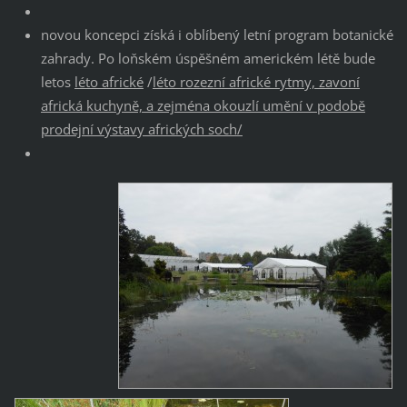
novou koncepci získá i oblíbený letní program botanické
zahrady. Po loňském úspěšném americkém létě bude
letos
léto africké
/
léto rozezní africké rytmy, zavoní
africká kuchyně, a zejména okouzlí umění v podobě
prodejní výstavy afrických soch/