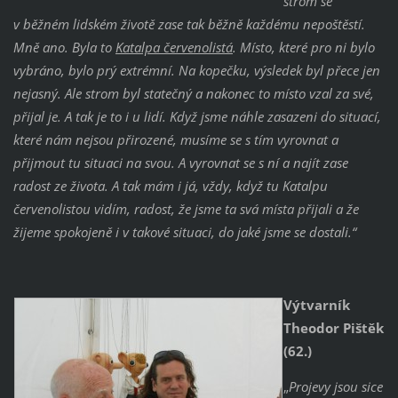
strom se
v běžném lidském životě zase tak běžně každému nepoštěstí.
Mně ano. Byla to
Katalpa červenolistá
. Místo, které pro ni bylo
vybráno, bylo prý extrémní. Na kopečku, výsledek byl přece jen
nejasný. Ale strom byl statečný a nakonec to místo vzal za své,
přijal je. A tak je to i u lidí. Když jsme náhle zasazeni do situací,
které nám nejsou přirozené, musíme se s tím vyrovnat a
přijmout tu situaci na svou. A vyrovnat se s ní a najít zase
radost ze života. A tak mám i já, vždy, když tu Katalpu
červenolistou vidím, radost, že jsme ta svá místa přijali a že
žijeme spokojeně i v takové situaci, do jaké jsme se dostali.“
Výtvarník
Theodor Pištěk
(62.)
„
Projevy jsou sice