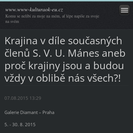
www.www-kulturaok-eu.cz
Komu se nelíbí za moje na mém, ať lépe napíše za svoje
na svém
Krajina v díle současných
členů S. V. U. Mánes aneb
proč krajiny jsou a budou
vždy v oblibě nás všech?!
07.08.2015 13:29
Galerie Diamant – Praha
5. - 30. 8. 2015