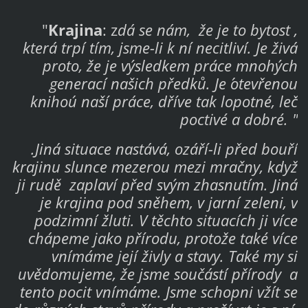
"
Krajina
: z
dá se nám, že je to bytost ,
která trpí tím, jsme-li k ní necitliví. Je živá
proto, že je výsledkem práce mnohých
generací našich předků. Je ´otevřenou
knihou´ naší práce, dříve tak lopotné, leč
poctivé a dobré. "
.Jiná situace nastává, ozáří-li před bouří
krajinu slunce mezerou mezi mračny, když
ji rudě zaplaví před svým zhasnutím. Jiná
je krajina pod sněhem, v jarní zeleni, v
podzimní žluti. V těchto situacích ji více
chápeme jako přírodu, protože také více
vnímáme její živly a stavy. Také my si
uvědomujeme, že jsme součástí přírody a
tento pocit vnímáme. Jsme schopni vžít se