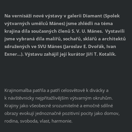
Na vernisáži nové výstavy v galerii Diamant (Spolek
výtvarných umělců Mánes) jsme zhlédli na téma
krajina díla současných členů S. V. U. Mánes. Vystavili
jsme vybraná díla malířů, sochařů, sklářů a architektů
sdružených ve SVU Mánes (Jaroslav E. Dvořák, Ivan
Exner…). Výstavu zahájil její kurátor Jiří T. Kotalík.
Krajinomalba patřila a patří celosvětově k divácky a
k návštěvnicky nejpřitažlivějším výtvarným okruhům.
Krajiny jako všeobecně srozumitelné a emočně sdílné
obrazy evokují jednoznačně pozitivní pocity jako domov,
rodina, svoboda, vlast, harmonie.