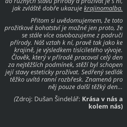
do různých stavů přírody a prožívat je s ní,
jak zvláště dobře ukazuje
krajinomalba.
Přitom si uvědomujemem, že toto
prožitkové bohatství je možné jen proto, že
se stále více osvobozujeme z područí
přírody. Náš vztah k ní, pravě tak jako ke
krajině, je výsledkem tisíciletého vývoje.
Člověk, který v přírodě pracoval celý den
za nejtěžších podmínek, stěží byl schopen
její stavy esteticky prožívat. Sedřený sedlák
těžko uvítá ranní rozbřesk. Znamená pro
něj pouze další těžký den...
(
Zdroj: Dušan Šindelář:
Krása v nás a
kolem nás)