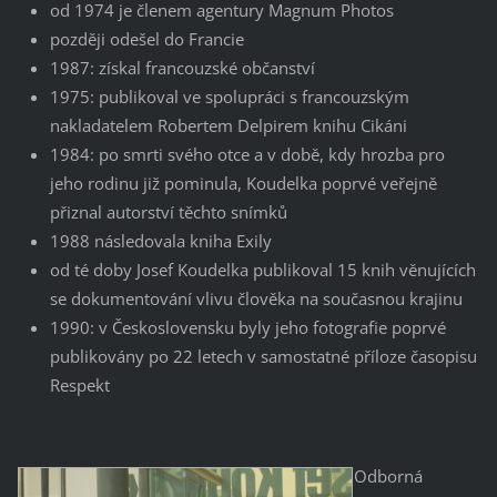
od 1974 je členem agentury Magnum Photos
později odešel do Francie
1987: získal francouzské občanství
1975: publikoval ve spolupráci s francouzským
nakladatelem Robertem Delpirem knihu Cikáni
1984: po smrti svého otce a v době, kdy hrozba pro
jeho rodinu již pominula, Koudelka poprvé veřejně
přiznal autorství těchto snímků
1988 následovala kniha Exily
od té doby Josef Koudelka publikoval 15 knih věnujících
se dokumentování vlivu člověka na současnou krajinu
1990: v Československu byly jeho fotografie poprvé
publikovány po 22 letech v samostatné příloze časopisu
Respekt
Odborná