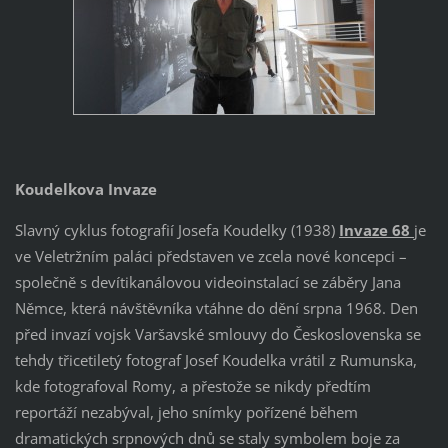
Koudelkova Invaze
Slavný cyklus fotografií Josefa Koudelky (1938)
Invaze 68
je
ve Veletržním paláci představen ve zcela nové koncepci –
společně s devítikanálovou videoinstalací se záběry Jana
Němce, která návštěvníka vtáhne do dění srpna 1968. Den
před invazí vojsk Varšavské smlouvy do Československa se
tehdy třicetiletý fotograf Josef Koudelka vrátil z Rumunska,
kde fotografoval Romy, a přestože se nikdy předtím
reportáží nezabýval, jeho snímky pořízené během
dramatických srpnových dnů se staly symbolem boje za