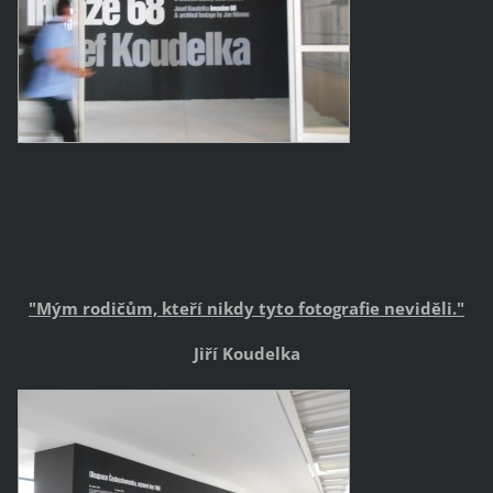
"Mým rodičům, kteří nikdy tyto fotografie neviděli."
Jiří Koudelka