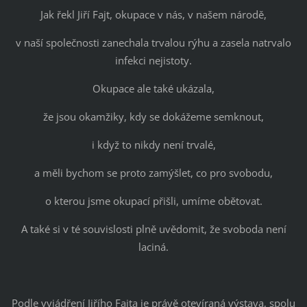
Jak řekl Jiří Fajt, okupace v nás, v našem národě,
v naší společnosti zanechala trvalou rýhu a zasela natrvalo
infekci nejistoty.
Okupace ale také ukázala,
že jsou okamžiky, kdy se dokážeme semknout,
i když to nikdy není trvalé,
a měli bychom se proto zamýšlet, co pro svobodu,
o kterou jsme okupací přišli, umíme obětovat.
A také si v té souvislosti plně uvědomit, že svoboda není
laciná.
Podle vyjádření Jiřího Fajta je právě otevíraná výstava, spolu