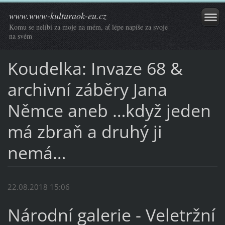
www.www-kulturaok-eu.cz
Komu se nelíbí za moje na mém, ať lépe napíše za svoje
na svém
Koudelka: Invaze 68 &
archivní záběry Jana
Němce aneb …když jeden
má zbraň a druhý ji
nemá…
22.08.2018 15:06
Národní galerie - Veletržní