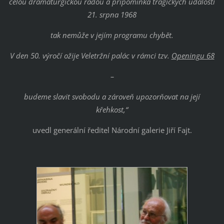
celou dramaturgickou řadou a připomínka tragických událostí
21. srpna 1968
tak nemůže v jejím programu chybět.
V
den 50. výročí ožije Veletržní palác v rámci tzv.
Openingu 68
–
budeme slavit svobodu a zároveň upozorňovat na její
křehkost,“
uvedl generální ředitel Národní galerie Jiří Fajt.