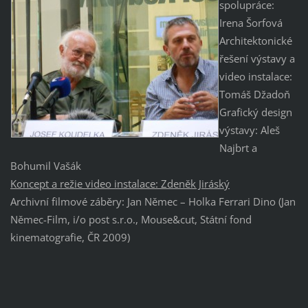
spolupráce:
Irena Šorfová
Architektonické
řešení výstavy a
video instalace:
Tomáš Džadoň
Grafický design
výstavy: Aleš
Najbrt a
Bohumil Vašák
Koncept a režie video instalace: Zdeněk Jiráský
Archivní filmové záběry: Jan Němec – Holka Ferrari Dino (Jan
Němec-Film, i/o post s.r.o., Mouse&cut, Státní fond
kinematografie, ČR 2009)