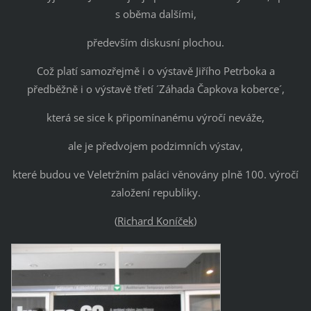
s oběma dalšími,
především diskusní plochou.
Což platí samozřejmě i o výstavě Jiřího Petrboka a
předběžně i o výstavě třetí ´Záhada Čapkova koberce´,
která se sice k připomínanému výročí neváže,
ale je předvojem podzimních výstav,
které budou ve Veletržním paláci věnovány plně 100. výročí
založení republiky.
(
Richard Koníček
)