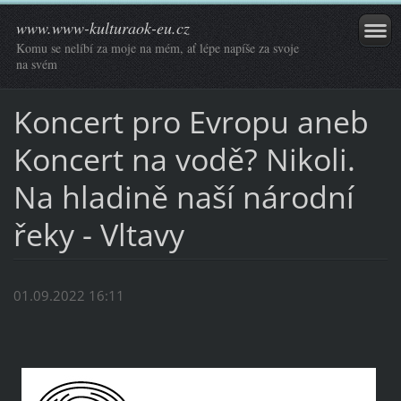
www.www-kulturaok-eu.cz
Komu se nelíbí za moje na mém, ať lépe napíše za svoje
na svém
Koncert pro Evropu aneb
Koncert na vodě? Nikoli.
Na hladině naší národní
řeky - Vltavy
01.09.2022 16:11