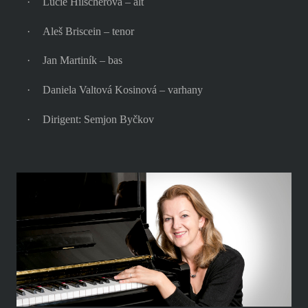
·
Lucie Hilscherová – alt
·
Aleš Briscein – tenor
·
Jan Martiník – bas
·
Daniela Valtová Kosinová – varhany
·
Dirigent: Semjon Byčkov