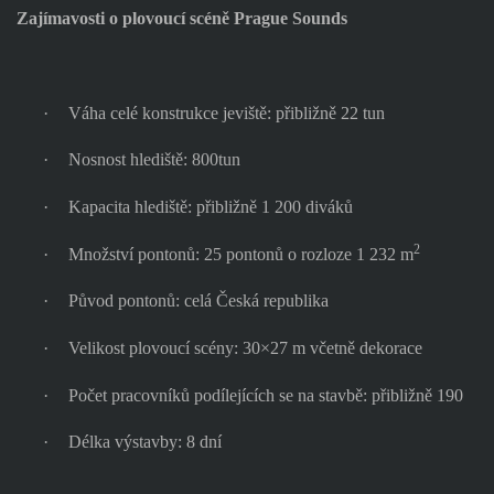
Zajímavosti o plovoucí scéně Prague Sounds
·
Váha celé konstrukce jeviště: přibližně 22 tun
·
Nosnost hlediště: 800tun
·
Kapacita hlediště: přibližně 1 200 diváků
2
·
Množství pontonů: 25 pontonů o rozloze 1 232 m
·
Původ pontonů: celá Česká republika
·
Velikost plovoucí scény: 30×27 m včetně dekorace
·
Počet pracovníků podílejících se na stavbě: přibližně 190
·
Délka výstavby: 8 dní