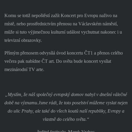
Komu se totiž nepoštěstí zažít Koncert pro Evropu naživo na
místě, nebo prostřednictvím přenosu na Václavském náměstí,
může si tuto výjimečnou kulturní událost vychutnat nakonec i u
televizní obrazovky.
Přímým přenosem odvysílá úvod koncertu ČT1 a přenos celého
večera pak nabídne ČT art. Do světa bude koncert vysílat
mezinárodní TV arte.
„
Myslím, že náš společný evropský domov nabyl v dnešní válečné
době na významu.
Jsme rádi, že toto poselství můžeme vyslat nejen
do ulic Prahy, ale také do všech koutů naší republiky, Evropy a
vlastně do celého světa.“
ředitel festivalu, Marek Vrabec