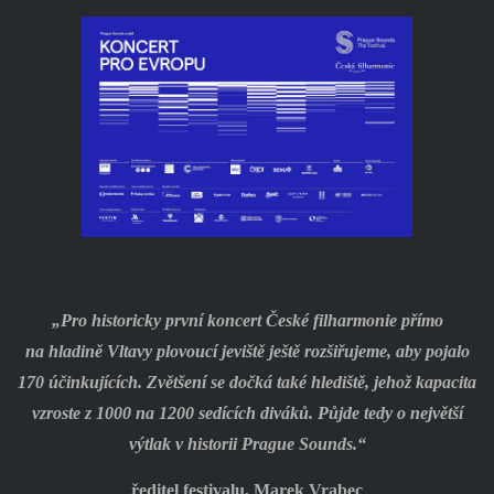
„Pro historicky první koncert České filharmonie přímo
na hladině Vltavy plovoucí jeviště ještě rozšiřujeme, aby pojalo
170 účinkujících. Zvětšení se dočká také hlediště, jehož kapacita
vzroste z 1000 na 1200 sedících diváků. Půjde tedy o největší
výtlak v historii Prague Sounds.“
ředitel festivalu, Marek Vrabec