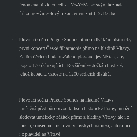
fenomenální violoncellista Yo-YoMa se svým bezmála
tříhodinovým sólovým koncertem suit J. S. Bacha.
·
Plovoucí scéna Prague Sounds
přinese divákům historicky
první koncert České filharmonie přímo na hladině Vltavy.
Za tím účelem bude rozšířeno plovoucí jeviště tak, aby
pojalo 170 účinkujících. Rozšíření se dočká i hlediště,
jehož kapacita vzroste na 1200 sedících diváků.
·
Plovoucí scéna Prague Sounds
na hladině Vltavy,
umístěná před působivou kulisou historické Prahy, umožní
sledovat umělecký zážitek přímo z hladiny Vltavy, ale i z
mostů, sousedních ostrovů, vltavských nábřeží, a dokonce
i z plavidel na Vltavě.