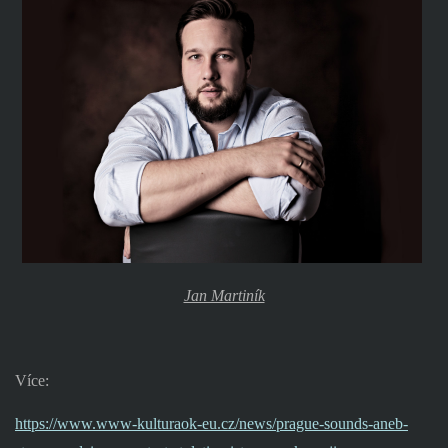
Jan Martiník
Více:
https://www.www-kulturaok-eu.cz/news/prague-sounds-aneb-