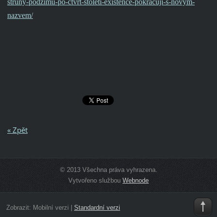
struny-podzimu-po-ctvrt-stoleti-existence-pokracuji-s-novym-
nazvem/
« Zpět
© 2013 Všechna práva vyhrazena.
Vytvořeno službou
Webnode
Zobrazit:
Mobilní verzi
|
Standardní verzi