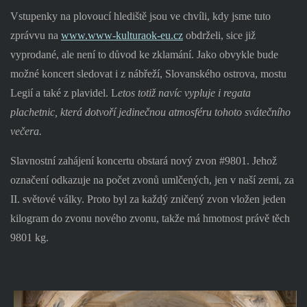
Vstupenky na plovoucí hlediště jsou ve chvíli, kdy jsme tuto
zprávvu na
www.www-kulturaok-eu.cz
obdrželi, sice již
vyprodané, ale není to důvod ke zklamání. Jako obvykle bude
možné koncert sledovat i z nábřeží, Slovanského ostrova, mostu
Legií a také z plavidel. L
etos totiž navíc vypluje i regata
plachetnic, která dotvoří jedinečnou atmosféru tohoto svátečního
večera.
Slavnostní zahájení koncertu obstará nový zvon #9801. Jehož
označení odkazuje na počet zvonů umlčených, jen v naší zemi, za
II. světové války. Proto byl za každý zničený zvon vložen jeden
kilogram do zvonu nového zvonu, takže má hmotnost právě těch
9801 kg.