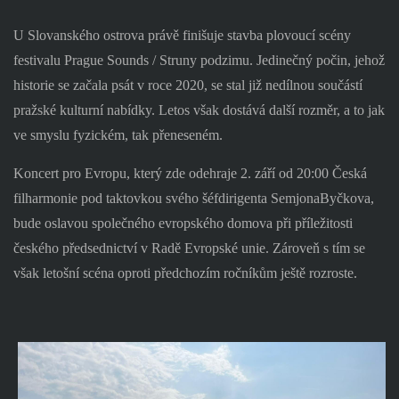
U Slovanského ostrova právě finišuje stavba plovoucí scény
festivalu Prague Sounds / Struny podzimu. Jedinečný počin, jehož
historie se začala psát v roce 2020, se stal již nedílnou součástí
pražské kulturní nabídky. Letos však dostává další rozměr, a to jak
ve smyslu fyzickém, tak přeneseném.
Koncert pro Evropu, který zde odehraje 2. září od 20:00 Česká
filharmonie pod taktovkou svého šéfdirigenta SemjonaByčkova,
bude oslavou společného evropského domova při příležitosti
českého předsednictví v Radě Evropské unie. Zároveň s tím se
však letošní scéna oproti předchozím ročníkům ještě rozroste.