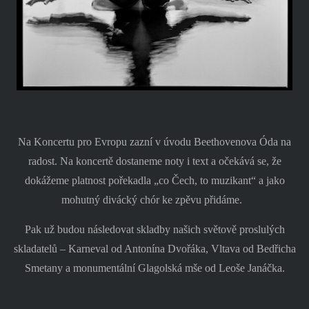
Na Koncertu pro Evropu zazní v úvodu Beethovenova Óda na
radost. Na koncertě d
ostaneme noty i text a očekává se, že
dokážeme platnost pořekadla „co Čech, to muzikant“ a jako
mohutný divácký chór ke zpěvu přidáme.
Pak už budou následovat skladby našich světově proslulých
skladatelů – Karneval od Antonína Dvořáka, Vltava od Bedřicha
Smetany a monumentální Glagolská mše od Leoše Janáčka.