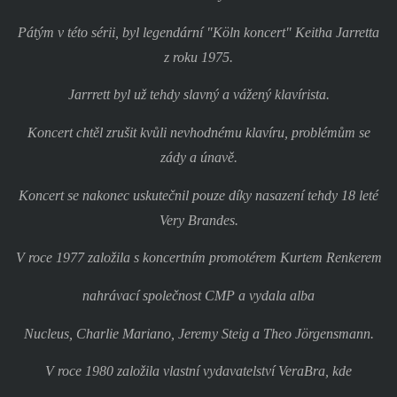
Pátým v této sérii, byl legendární "Köln koncert" Keitha Jarretta
z roku 1975.
Jarrrett byl už tehdy slavný a vážený klavírista.
Koncert chtěl zrušit kvůli nevhodnému klavíru, problémům se
zády a únavě.
Koncert se nakonec uskutečnil pouze díky nasazení tehdy 18 leté
Very Brandes.
V roce 1977 založila s koncertním promotérem Kurtem Renkerem
nahrávací společnost CMP a vydala alba
Nucleus, Charlie Mariano, Jeremy Steig a Theo Jörgensmann.
V roce 1980 založila vlastní vydavatelství VeraBra, kde