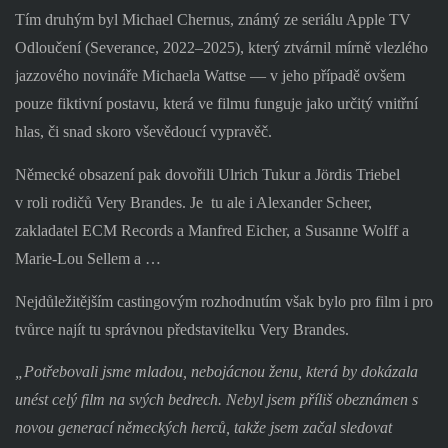
Tím druhým byl Michael Chernus, známý ze seriálu Apple TV
Odloučení (Severance, 2022–2025), který ztvárnil mírně vlezlého
jazzového novináře Michaela Wattse — v jeho případě ovšem
pouze fiktivní postavu, která ve filmu funguje jako určitý vnitřní
hlas, či snad skoro vševědoucí vypravěč.
Německé obsazení pak dovořili Ulrich Tukur a Jördis Triebel
v roli rodičů Very Brandes. Je
tu ale i Alexander Scheer,
zakladatel ECM Records a Manfred Eicher, a Susanne Wolff a
Marie-Lou Sellem a …
Nejdůležitějším castingovým rozhodnutím však bylo pro film i pro
tvůrce najít tu správnou představitelku Very Brandes.
„Potřebovali jsme mladou, nebojácnou ženu, která by dokázala
unést celý film na svých bedrech. Nebyl jsem příliš obeznámen s
novou generací německých herců, takže jsem začal sledovat