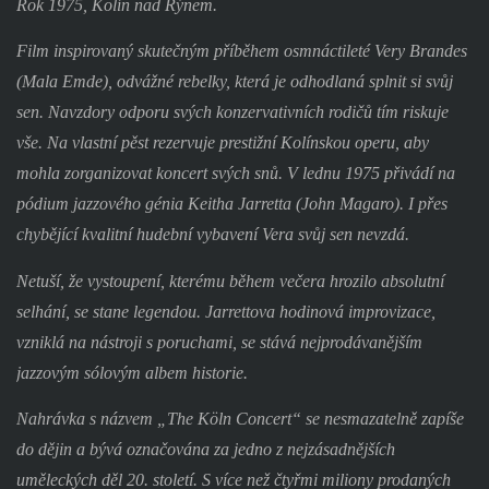
Rok 1975, Kolín nad Rýnem.
Film inspirovaný skutečným příběhem osmnáctileté Very Brandes
(Mala Emde), odvážné rebelky, která je odhodlaná splnit si svůj
sen. Navzdory odporu svých konzervativních rodičů tím riskuje
vše. Na vlastní pěst rezervuje prestižní Kolínskou operu, aby
mohla zorganizovat koncert svých snů. V lednu 1975 přivádí na
pódium jazzového génia Keitha Jarretta (John Magaro). I přes
chybějící kvalitní hudební vybavení Vera svůj sen nevzdá.
Netuší, že vystoupení, kterému během večera hrozilo absolutní
selhání, se stane legendou. Jarrettova hodinová improvizace,
vzniklá na nástroji s poruchami, se stává nejprodávanějším
jazzovým sólovým albem historie.
Nahrávka s názvem „The Köln Concert“ se nesmazatelně zapíše
do dějin a bývá označována za jedno z nejzásadnějších
uměleckých děl 20. století. S více než čtyřmi miliony prodaných