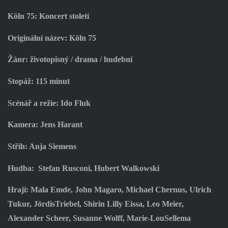
Köln 75: Koncert století
Originální název: Köln 75
Žánr: životopisný / drama / hudební
Stopáž: 115 minut
Scénář a režie: Ido Fluk
Kamera: Jens Harant
Střih: Anja Siemens
Hudba:
Stefan Rusconi, Hubert Walkowski
Hrají: Mala Emde, John Magaro, Michael Chernus, Ulrich
Tukur, JördisTriebel, Shirin Lilly Eissa, Leo Meier,
Alexander Scheer, Susanne Wolff, Marie-LouSellema