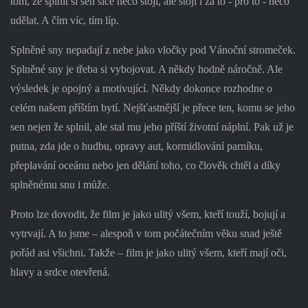
tom, že splnit si sen sice něco stojí, ale stojí i za to - pro to - něco
udělat. A čím víc, tím líp.
Splněné sny nepadají z nebe jako vločky pod Vánoční stromeček.
Splněné sny je třeba si vybojovat. A někdy hodně náročně. Ale
výsledek je opojný a motivující. Někdy dokonce rozhodne o
celém našem příštím bytí. Nejšťastnější je přece ten, komu se jeho
sen nejen že splnil, ale stal mu jeho příští životní náplní. Pak už je
putna, zda jde o hudbu, opravy aut, kormidlování parníku,
přeplavání oceánu nebo jen dělání toho, co člověk chtěl a díky
splněnému snu i může.
Proto lze dovodit, že film je jako ulitý všem, kteří touží, bojují a
vytrvají. A to jsme – alespoň v tom počátečním věku snad ještě
pořád asi všichni. Takže – film je jako ulitý všem, kteří mají oči,
hlavy a srdce otevřená.