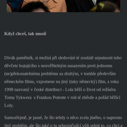
Když chceš, tak musíš
Divák pamětník, si možná při sledování té zoufalé urputnosti toho
děvčete bojujícího s neuvěřitelným nasazením proti jednomu
(ne)překonatelnému problému za druhým, v tomhle především
německém filmu, vzpomene na jiný (taky německý) film, z roku
1998 nazvaný v české distribuci - Lola běží o život od režíséra
Toma Tykwera
s Frankou Potente v roli té zběsile a pořád běžící
Loly.
Samozřejmě, je jasné, že šlo tehdy o něco zcela jiného, o naprosto
jiný problém, ale šlo také o tu sebezničující vůli splnit to, co chci a