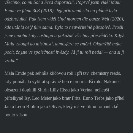
všechno, co mi Sol a Fred doporučili. Poprvé jsem viděl Malu
Emde ve filmu 303 (2018). Její přirozená síla na plátně byla
odzbrojující. Pak jsem viděl Und morgen die ganze Welt (2020),
kde utáhla celý film sama. Bylo to neuvěřitelně působivé. Prošli
jsme mnoha koly castingu a pokaždé všechny přesvědčila. Když
Mala vstoupí do místnosti, atmosféra se změní. Okamžitě máte
pocit, že jste ve společnosti hvězdy. Já jí tu roli nedal — ona si ji
vzala.“
Mala Emde pak sehrála klíčovou roli i při tzv. chemistry reads,
kdy pomáhala vybírat správné herce pro mladší role. Nakonec
obsazení doplnili Shirin Lilly Eissa jako Verina, nejlepší
přítelkyně Isy, Leo Meier jako bratr Fritz, Enno Trebs jako přítel
Jan a Leon Blohm jako Oliver, který má ve filmu romantické
pouto s Isou.