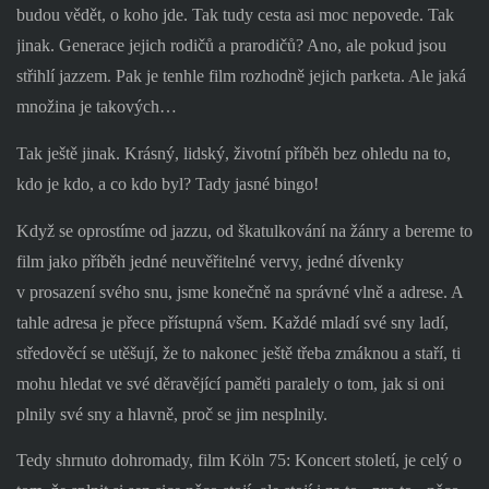
budou vědět, o koho jde. Tak tudy cesta asi moc nepovede. Tak
jinak. Generace jejich rodičů a prarodičů? Ano, ale pokud jsou
střihlí jazzem. Pak je tenhle film rozhodně jejich parketa. Ale jaká
množina je takových…
Tak ještě jinak. Krásný, lidský, životní příběh bez ohledu na to,
kdo je kdo, a co kdo byl? Tady jasné bingo!
Když se oprostíme od jazzu, od škatulkování na žánry a bereme to
film jako příběh jedné neuvěřitelné vervy, jedné dívenky
v prosazení svého snu, jsme konečně na správné vlně a adrese. A
tahle adresa je přece přístupná všem. Každé mladí své sny ladí,
středověcí se utěšují, že to nakonec ještě třeba zmáknou a staří, ti
mohu hledat ve své děravějící paměti paralely o tom, jak si oni
plnily své sny a hlavně, proč se jim nesplnily.
Tedy shrnuto dohromady, film Köln 75: Koncert století, je celý o