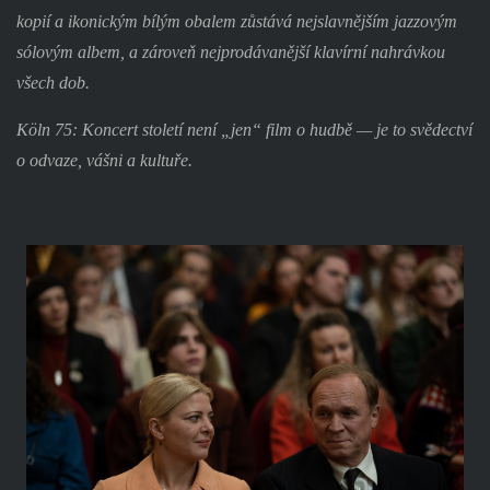
kopií a ikonickým bílým obalem zůstává nejslavnějším jazzovým
sólovým albem, a zároveň nejprodávanější klavírní nahrávkou
všech dob.
Köln 75: Koncert století není „jen“ film o hudbě — je to svědectví
o odvaze, vášni a kultuře.