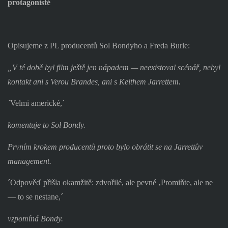
protagonisté
Opisujeme z PL producentů Sol Bondyho a Freda Burle:
„V té době byl film ještě jen nápadem — neexistoval scénář, nebyl
kontakt ani s Verou Brandes, ani s Keithem Jarrettem.
´
Velmi americké,´
komentuje to Sol Bondy.
Prvním krokem producentů proto bylo obrátit se na Jarrettův
management.
´Odpověď přišla okamžitě: zdvořilé, ale pevné ‚Promiňte, ale ne
— to se nestane,´
vzpomíná Bondy.