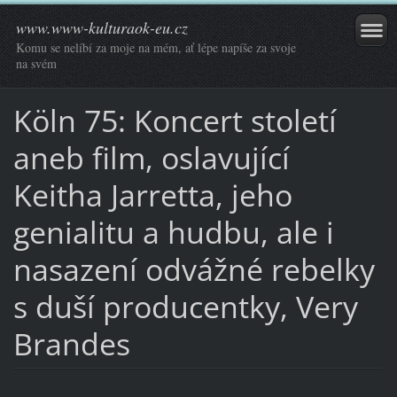
www.www-kulturaok-eu.cz
Komu se nelíbí za moje na mém, ať lépe napíše za svoje
na svém
Köln 75: Koncert století
aneb film, oslavující
Keitha Jarretta, jeho
genialitu a hudbu, ale i
nasazení odvážné rebelky
s duší producentky, Very
Brandes