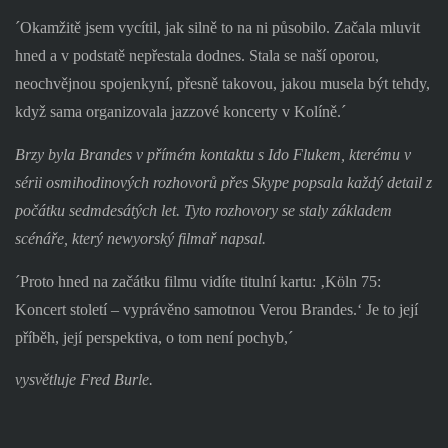
´Okamžitě jsem vycítil, jak silně to na ni působilo. Začala mluvit
hned a v podstatě nepřestala dodnes. Stala se naší oporou,
neochvějnou spojenkyní, přesně takovou, jakou musela být tehdy,
když sama organizovala jazzové koncerty v Kolíně.´
Brzy byla Brandes v přímém kontaktu s Ido Flukem, kterému v
sérii osmihodinových rozhovorů přes Skype popsala každý detail z
počátku sedmdesátých let. Tyto rozhovory se staly základem
scénáře, který newyorský filmař napsal.
´Proto hned na začátku filmu vidíte titulní kartu: ‚Köln 75:
Koncert století – vyprávěno samotnou Verou Brandes.‘ Je to její
příběh, její perspektiva, o tom není pochyb,´
vysvětluje Fred Burle.