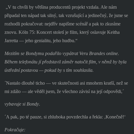
„V tu chvíli by většina producentů projekt vzdala. Ale nám
připadal ten nápad tak silný, tak vzrušující a jedinečný, že jsme se
rozhodli pokračovat: nejdřív napišme scénář a pak to zkusíme
znovu. Köln 75: Koncert století je film, který oslavuje Keitha
Jarretta — jeho genialitu, jeho hudbu.“
Mezitím se Bondymu podařilo vypátrat Veru Brandes online.
Během telefonátu jí představil záměr natočit film, v němž by byla
ústřední postavou — pokud by s tím souhlasila.
´Nastalo dlouhé ticho — ve skutečnosti asi mnohem kratší, než se
mi zdálo — ale věděl jsem, že všechno závisí na její odpovědi,´
vybavuje si Bondy
.
´A pak, po té pauze, si zhluboka povzdechla a řekla: ‚Konečně!‘
Pokračuje: