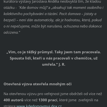
kurátora výstavy Jaroslava Anděla neobvyklá tím, že kladou
otázku - ´Kde domov můj?´a „
obsahují tak moment osobního i
kolektivního pochybování a tázání. Pocit domova – jistoty a
bezpečí – není dán automaticky, ale je hodnotou, která, pokud
o ni nepečujeme, může být narušena, ochuzena nebo dokonce
odcizena.”
„Vím, co je těžký průmysl. Taky jsem tam pracovala.
Spousta lidí, kteří u nás pracovali v chemičce, už
umřela.“ J. R.
Otevřená výzva otevřela mnohým oči
Na otevřenou výzvu pro veřejnost jsme obdrželi od více než
400 autorů
více než
1300 prací
, které jsme zveřejnili na
stránce
www.kdedomovmuj.dox.cz
.