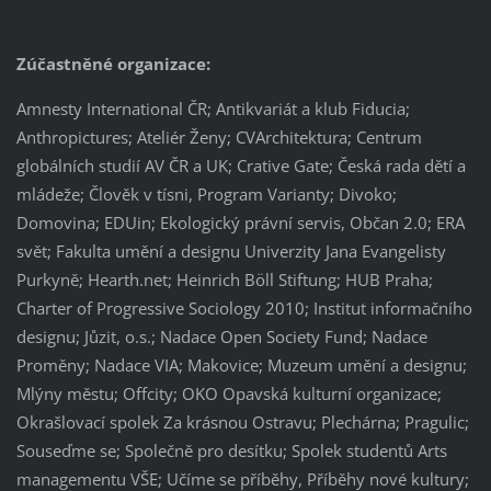
Zúčastněné organizace:
Amnesty International ČR; Antikvariát a klub Fiducia;
Anthropictures; Ateliér Ženy; CVArchitektura; Centrum
globálních studií AV ČR a UK; Crative Gate; Česká rada dětí a
mládeže; Člověk v tísni, Program Varianty; Divoko;
Domovina; EDUin; Ekologický právní servis, Občan 2.0; ERA
svět; Fakulta umění a designu Univerzity Jana Evangelisty
Purkyně; Hearth.net; Heinrich Böll Stiftung; HUB Praha;
Charter of Progressive Sociology 2010; Institut informačního
designu; Jůzit, o.s.; Nadace Open Society Fund; Nadace
Proměny; Nadace VIA; Makovice; Muzeum umění a designu;
Mlýny městu; Offcity; OKO Opavská kulturní organizace;
Okrašlovací spolek Za krásnou Ostravu; Plechárna; Pragulic;
Souseďme se; Společně pro desítku; Spolek studentů Arts
managementu VŠE; Učíme se příběhy, Příběhy nové kultury;