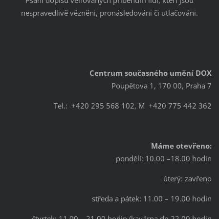
Psaní dopisů věnovaných příběhům lidí, kteří jsou
nespravedlivě vězněni, pronásledováni či utlačováni.
Centrum současného umění
DOX
Poupětova 1, 170 00, Praha 7
Tel.: +420 295 568 102, M +420 775 442 362
Máme otevřeno:
pondělí: 10.00 –18.00 hodin
úterý: zavřeno
středa a pátek: 11.00 – 19.00 hodin
čtvrtek: 11.00 – 21.00 hodin (kavárna do 22.00 hodin