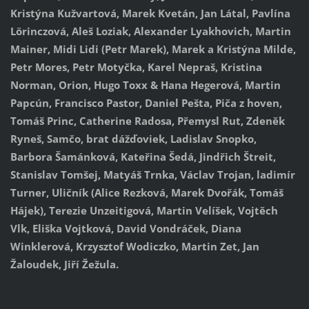
Kristýna Kužvartová, Marek Kvetán, Jan Látal, Pavlína
Lörinczová, Aleš Loziak, Alexander Lyakhovich, Martin
Mainer, Midi Lidi (Petr Marek), Marek a Kristýna Milde,
Petr Mores, Petr Motyčka, Karel Nepraš, Kristina
Norman, Orion, Hugo Toxx & Hana Hegerová, Martin
Papcún, Francisco Pastor, Daniel Pešta, Piča z hoven,
Tomáš Princ, Catherine Radosa, Přemysl Rut, Zdeněk
Ryneš, Samčo, brat dážďoviek, Ladislav Snopko,
Barbora Šamánková, Kateřina Šedá, Jindřich Štreit,
Stanislav Tomšej, Matyáš Trnka, Václav Trojan, ladimír
Turner, Uličník (Alice Rezková, Marek Dvořák, Tomáš
Hájek), Terezie Unzeitigová, Martin Velíšek, Vojtěch
Vlk, Eliška Vojtková, David Vondráček, Diana
Winklerová, Krzysztof Wodiczko, Martin Zet, Jan
Žaloudek, Jiří Žežula.