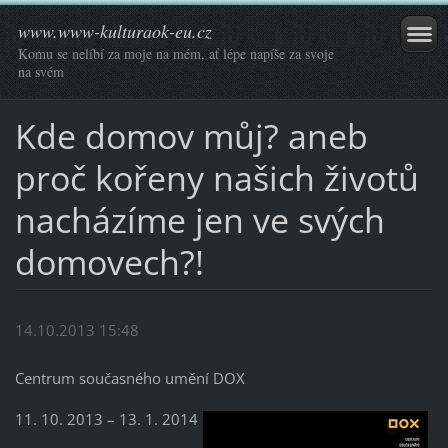
www.www-kulturaok-eu.cz
Komu se nelíbí za moje na mém, ať lépe napíše za svoje
na svém
Kde domov můj? aneb
proč kořeny našich životů
nacházíme jen ve svých
domovech?!
14.10.2013 15:48
Centrum současného umění DOX
11. 10. 2013 – 13. 1. 2014