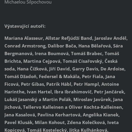
Michaelou Šilpochovou
Výstavující autoři:
Mariana Alasseur, Allstar Refjúdží Band, Jaroslav Anděl,
Conrad Armstrong, Dalibor Bača, Hana Bělařová, Sára
Bergmanová, Irena Boumová, Tomáš Brabec, Tomáš
Brichta, Martina Cejpová, Tomáš Císařovský, Česká
soda, Hana Čížková, Jiří David, Garry Davis, De Ardoise,
Tomáš Džadoň, Federsel & Makäla, Petr Fiala, Jana
Ficová, Petr Gibas, Patrik Hábl, Petr Hampl, Antoine
Harinthe, Ivan Hartel, Ibra Ibrahimovič, Petr Jančárek,
Lukáš Jasanský a Martin Polák, Miroslav Javůrek, Jana
Jíchová, Tellervo Kalleinen a Oliver Kochta-Kalleinen,
Jana Kasalová, Pavlína Kerhartová, Angelika Kianek,
Pavel Klusák, Milan Kohout, Zdena Kolečková, Iveta
Kopicová, Tomáš Kostelecký, Jitka Kulhánková,