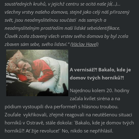
soustředných kruhů, v jejichž centru se ocitá naše ´já´(…)…
všechny vrstvy našeho domova, stejně jako celý náš přirozený
svět, jsou neodmyslitelnou součástí nás samých a
neodmyslitelným prostředím naší lidské sebeidentifikace.
Člověk zcela zbavený všech vrstev svého domova by byl zcela
zbaven sám sebe, svého lidství.“
(Václav Havel)
A vernisáž?! Bakalo, kde je
domov tvých horníků?!
Najednou kolem 20. hodiny
začala kvílet siréna a na
pódium vystoupili dva performeři s hlásnou troubou.
Zoufale vykřikovali, zřejmě reagovali na neutěšenou situaci
horníků v Ostravě, stále dokola: ´Bakalo, kde je domov tvých
horníků?! Ať žije revoluce!´ No, nikdo se nepřihlásil.