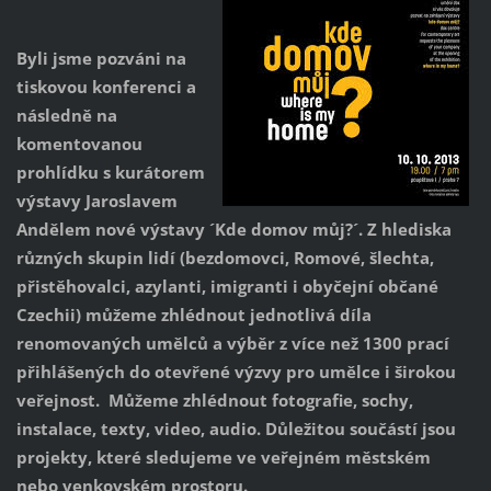
Byli jsme pozváni na
tiskovou konferenci a
následně na
komentovanou
prohlídku s kurátorem
výstavy Jaroslavem
Andělem nové výstavy ´Kde domov můj?´. Z hlediska
různých skupin lidí (bezdomovci, Romové, šlechta,
přistěhovalci, azylanti, imigranti i obyčejní občané
Czechii) můžeme zhlédnout jednotlivá díla
renomovaných umělců a výběr z více než 1300 prací
přihlášených do otevřené výzvy pro umělce i širokou
veřejnost. Můžeme zhlédnout fotografie, sochy,
instalace, texty, video, audio. Důležitou součástí jsou
projekty, které sledujeme ve veřejném městském
nebo venkovském prostoru.