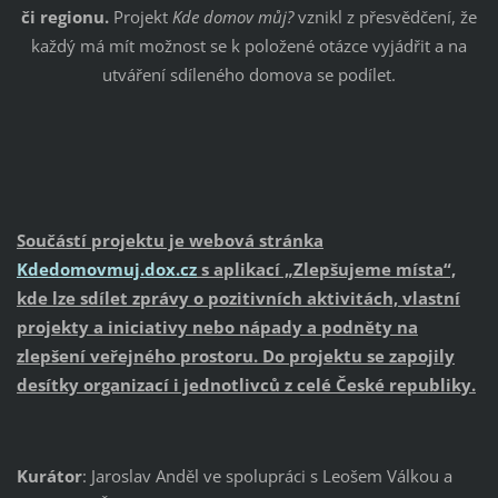
či regionu.
Projekt
Kde domov můj?
vznikl z přesvědčení, že
každý má mít možnost se k položené otázce vyjádřit a na
utváření sdíleného domova se podílet.
Součástí projektu je webová stránka
Kdedomovmuj.dox.cz
s aplikací „Zlepšujeme místa“,
kde lze sdílet zprávy o pozitivních aktivitách, vlastní
projekty a iniciativy nebo nápady a podněty na
zlepšení veřejného prostoru. Do projektu se zapojily
desítky organizací i jednotlivců z celé České republiky.
Kurátor
: Jaroslav Anděl ve spolupráci s Leošem Válkou a