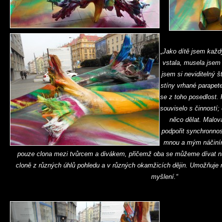
„Jako dítě jsem každ
vstala, musela jsem
jsem si neviditelný 
stíny vrhané parapete
se z toho posedlost.
souviselo s činností;
něco dělat. Malov
podpořit synchronnos
mnou a mým náčiním
pouze clona mezi tvůrcem a divákem, přičemž oba se můžeme dívat na
cloně z různých úhlů pohledu a v různých okamžicích dějin. Umožňuje 
myšlení.“