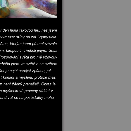
ý den hrála takovou hru: než jsem
 vymazat stíny na zdi. Vymyslela
štětec, kterým jsem přemalovávala
m, lampou či čímkoli jiným. Stala
 Pozorování světa pro mě vždycky
 chtěla jsem ve světě a se světem
ání je nejúžasnější způsob, jak
t konání a myšlení, protože mezi
 není žádný přenašeč. Obraz je
 myšlenkové procesy sídlící v
mi dívat se na pozůstatky mého