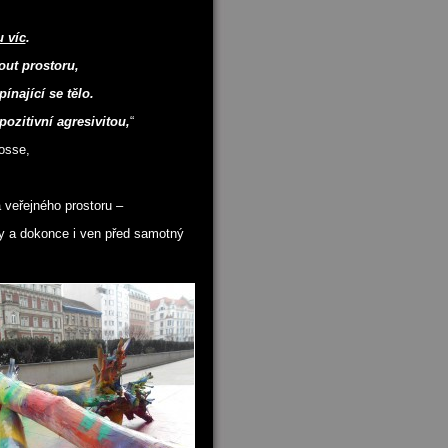
u víc
.
out prostoru,
ínající se tělo.
ozitivní agresivitou,
“
rosse,
a veřejného prostoru –
ny a dokonce i ven před samotný