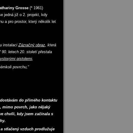
athariny Grosse
(* 1961)
 jedná již o 2. projekt, kdy
a pro prostor, který několik let
u instalaci
Zázračný obraz
, která
90. letech 20. století přestala
yslovými pistolemi
,
kémkoli povrchu,“
e dostávám do přímého kontaktu
u, mimo povrch, jako nějaký
e chvíli, kdy jsem začínala s
hy.
a stlačený vzduch prodlužuje