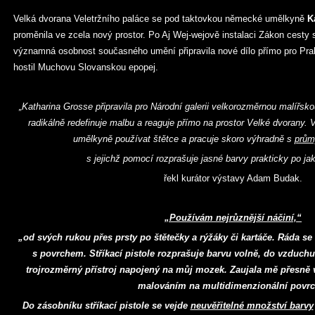
Velká dvorana Veletržního paláce se pod taktovkou německé umělkyně
K
proměnila ve zcela nový prostor. Po Aj Wej-wejově instalaci Zákon cesty se
významná osobnost současného umění připravila nové dílo přímo pro Prahu 
hostil Muchovu Slovanskou epopej.
„Katharina Grosse připravila pro Národní galerii velkorozměrnou malířsko
radikálně redefinuje malbu a reaguje přímo na prostor Velké dvorany. V 
umělkyně používat štětce a pracuje skoro výhradně s
prům
s jejichž pomocí rozprašuje jasné barvy prakticky po ja
řekl kurátor výstavy Adam Budak.
„Používám nejrůznější náčiní,“
„od svých rukou přes prsty po štětečky a rýžáky či kartáče. Ráda s
s povrchem. Stříkací pistole rozprašuje barvu volně, do vzduch
trojrozměrný přístroj napojený na můj mozek. Zaujala mě přesně v
malováním na multidimenzionální povrc
Do zásobníku stříkací pistole se vejde
neuvěřitelné množství barvy