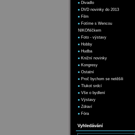
Divadlo
DVD novinky do 2013
Film
Fotíme s Wencou
NIKONíčkem
Foto - výstavy
Hobby
Hudba
Knižní novinky
Kongresy
Ostatní
Proč bychom se netěšili
Tlukot srdcí
Vše o bydlení
Výstavy
Zdraví
Fóra
Vyhledávání