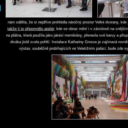
nám sdělila, že si nejdříve prohlédla náročný prostor Velké dvorany, kde 
takže jí to připomnělo ateliér
, kde se obraz mění i v závislosti na vnějš
na plátna, která použila jako jakési membrány, přenesla své barvy a přis
diváka jistě zcela pohltí. Instalace Kathariny Grosse je zajímavá rovně
výstav, souběžně probíhajících ve Veletržním paláci, bude zde vy