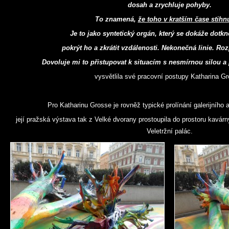
dosah a zrychluje pohyby.
To znamená,
že toho v kratším čase stihn
Je to jako syntetický orgán, který se dokáže dotkn
pokrýt ho a zkrátit vzdálenosti. Nekonečná linie. Rozp
Dovoluje mi to přistupovat k situacím s nesmírnou silou a p
vysvětlila své pracovní postupy Katharina G
Pro Katharinu Grosse je rovněž typické prolínání galerijního 
její pražská výstava tak z Velké dvorany prostoupila do prostoru kavár
Veletržní palác.