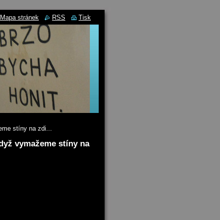
Mapa stránek
RSS
Tisk
me stíny na zdi...
když vymažeme stíny na