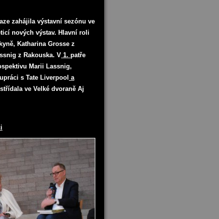
raze zahájila výstavní sezónu ve
ticí nových výstav. Hlavní roli
lkyně, Katharina Grosse z
ssnig z Rakouska. V
1.
patře
spektivu Marii Lassnig,
upráci s Tate Liverpool
a
střídala ve Velké dvoraně Aj
i