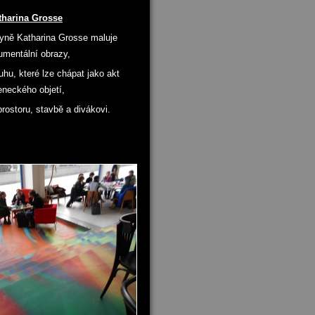
tharina Grosse
ně Katharina Grosse maluje
mentální obrazy,
ouhu, které lze chápat jako akt
eneckého objetí,
rostoru, stavbě a divákovi.