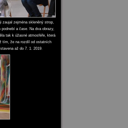
ji zaujal zejména skleněný strop,
ím podnebí a čase. Na dva obrazy,
pěla tak k úžasné atmosféře, která
ž tím, že na rozdíl od ostatních
stavena až do 7. 1. 2019.