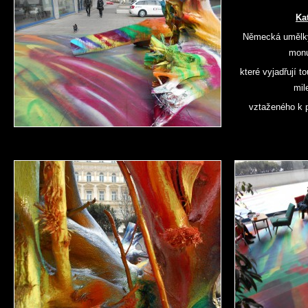
Ka
Německá umělky
monu
které vyjadřují t
mil
vztaženého k p