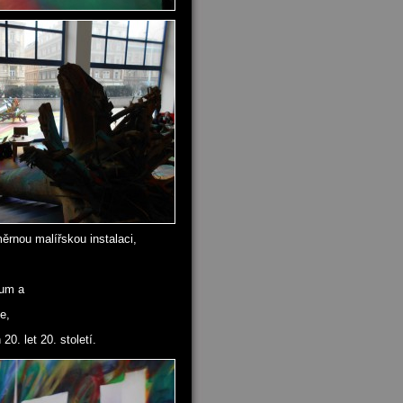
rnou malířskou instalaci,
ium a
e,
0. let 20. století.