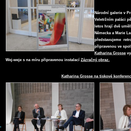
Národní galerie v P
Veletržním paláci pě
letos hrají dvě umě
Německa a Marie La
představujeme retro
připravenou ve spol
Katharina Grosse
vy
Wej-weje s na míru připravenou instalací
Zázračný obraz.
Katharina Grosse na tiskové konferenc