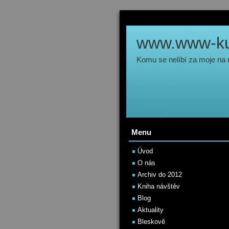
www.www-kul
Komu se nelíbí za moje na
Menu
Úvod
O nás
Archiv do 2012
Kniha návštěv
Blog
Aktuality
Bleskově