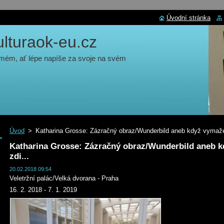
Úvodní stránka
turaok-eu.cz
 mém, ať lépe napíše za svoje na svém
Úvod
>
Katharina Grosse: Zázračný obraz/Wunderbild aneb když vymaže
Katharina Grosse: Zázračný obraz/Wunderbild aneb 
zdi...
20.02.2018 09:54
Veletržní palác/Velká dvorana - Praha
16. 2. 2018 - 7. 1. 2019