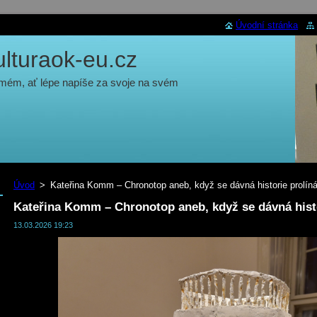
Úvodní stránka
turaok-eu.cz
 mém, ať lépe napíše za svoje na svém
Úvod
>
Kateřina Komm – Chronotop aneb, když se dávná historie prolí
Kateřina Komm – Chronotop aneb, když se dávná hist
13.03.2026 19:23