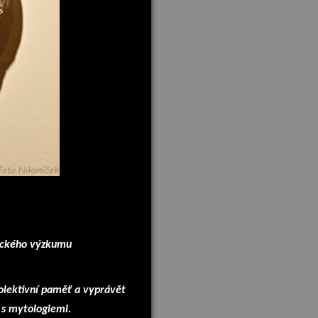
eckého výzkumu
olektivní paměť a vyprávět
 s mytologiemi.