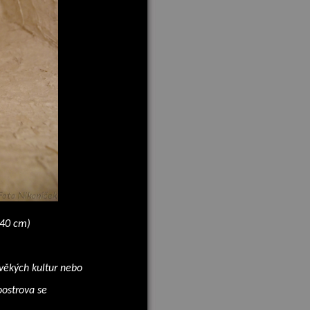
x40 cm)
věkých kultur nebo
oostrova se