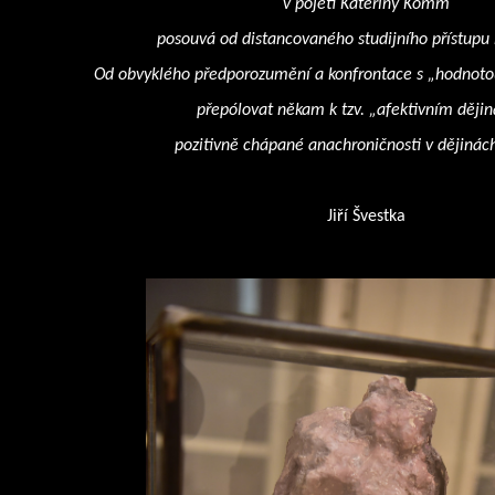
v pojetí Kateřiny Komm
posouvá od distancovaného studijního přístupu 
Od obvyklého předporozumění a konfrontace s „hodnotou s
přepólovat někam k tzv. „afektivním ději
pozitivně chápané anachroničnosti v dějinác
Jiří Švestka