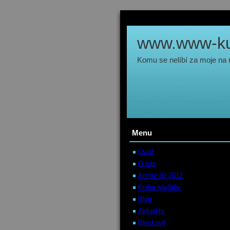
www.www-kul
Komu se nelíbí za moje na
Menu
Úvod
O nás
Archiv do 2012
Kniha návštěv
Blog
Aktuality
Bleskově