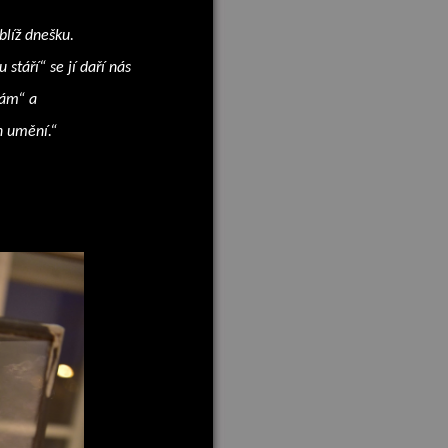
blíž dnešku.
táří“ se jí daří nás
nám“ a
h umění.“