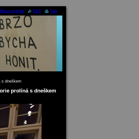
Mapa stránek
RSS
Tisk
ná s dneškem
orie prolíná s dneškem