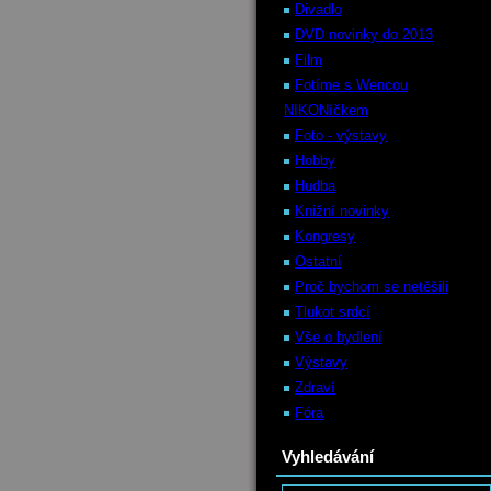
Divadlo
DVD novinky do 2013
Film
Fotíme s Wencou
NIKONíčkem
Foto - výstavy
Hobby
Hudba
Knižní novinky
Kongresy
Ostatní
Proč bychom se netěšili
Tlukot srdcí
Vše o bydlení
Výstavy
Zdraví
Fóra
Vyhledávání