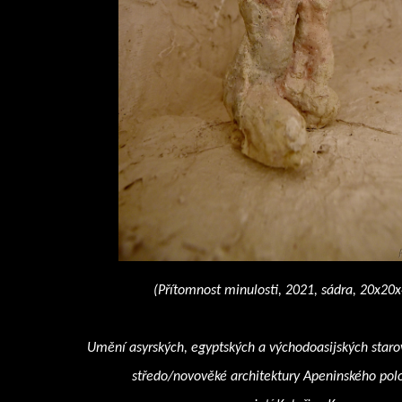
(Přítomnost minulosti, 2021, sádra, 20x20
Umění asyrských, egyptských a východoasijských staro
středo/novověké architektury Apeninského pol