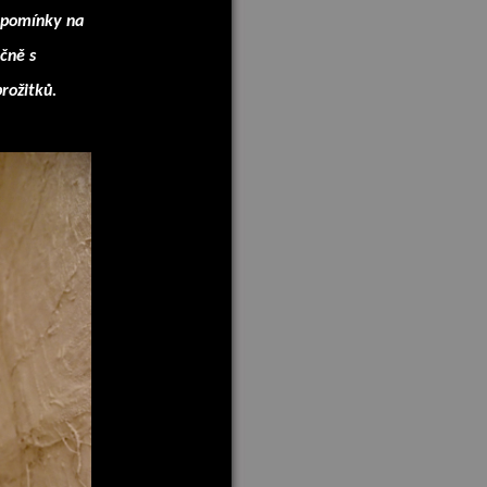
ipomínky na
ečně s
rožitků.