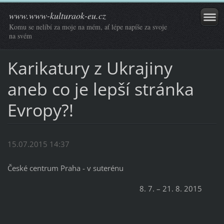
www.www-kulturaok-eu.cz
Komu se nelíbí za moje na mém, ať lépe napíše za svoje
na svém
Karikatury z Ukrajiny
aneb co je lepší stránka
Evropy?!
15.07.2015 14:37
České centrum Praha - v suterénu
8. 7. – 21. 8. 2015