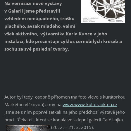
Na vernisáži nové výstavy
v Galerii jsme představili
vzhledem nenápadného, trošku
plachého, avšak mladého, velmi
však aktivního, výtvarníka Karla Kunce v jeho
instalaci, kde prezentuje cyklus černobílých kreseb a
sochu ze své poslední tvorby.
Autor byl tedy osobně přítomen (na foto vlevo s kurátorkou
Markétou vlčkovou) a my na
www.www-kulturaok-eu.cz
jsme se s ním poprvé setkali na jeho předchozí výstavě jeho
prací ´Čekatel´, která se konala ve sklepní galerii Café Lajka
(20. 2. – 21. 3. 2015).