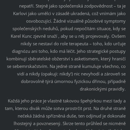
nepatří. Stejně jako společenská zodpovědnost – ta je
Karlovi jako umělci v zásadě ukradená, což vnímám jako
osvobozující. Žádné vizuálně působivé symptomy
společenských neduhů, pokud nepočítám situace, kdy se
Karel Kunc zjevně snaží , aby se u něj projevovaly. Ovšem
nikdy se nestaví do role terapeuta – toho, kdo určuje
diagnózu ani toho, kdo má léčit. Jeho strategické postupy
kombinují sběratelské obžerství s asketismem, který hraničí
se sebemrskačstvím. Na jedné straně kumuluje všechno, co
vidí a nikdy (opakuji: nikdy!) nic nevyhodí a zároveň se
dobrovolně týrá úmornou fyzickou dřinou, případně
drakonickými pravidly.
Každá jeho práce je vlastně takovou špehýrkou mezi tady a
tam, kterou divák může sotva prostrčit prst. Na druhé straně
nečeká žádná spřízněná duše, ten odjinud je dokonale
lhostejný a povznesený. Skrze tento průhled se nicméně