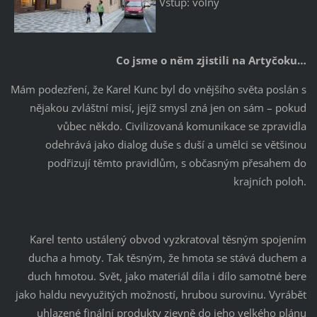
Vstup: volný
Co jsme o něm zjistili na Artyčoku…
Mám podezření, že Karel Kunc byl do vnějšího světa poslán s
nějakou zvláštní misí, jejíž smysl zná jen on sám – pokud
vůbec někdo. Civilizovaná komunikace se zpravidla
odehrává jako dialog duše s duší a umělci se většinou
podřizují těmto pravidlům, s občasným přesahem do
krajních poloh.
Karel tento ustálený obvod vyzkratoval těsným spojením
ducha a hmoty. Tak těsným, že hmota se stává duchem a
duch hmotou. Svět, jako materiál díla i dílo samotné bere
jako haldu nevyužitých možností, hrubou surovinu. Vyrábět
uhlazené finální produkty zjevně do jeho velkého plánu