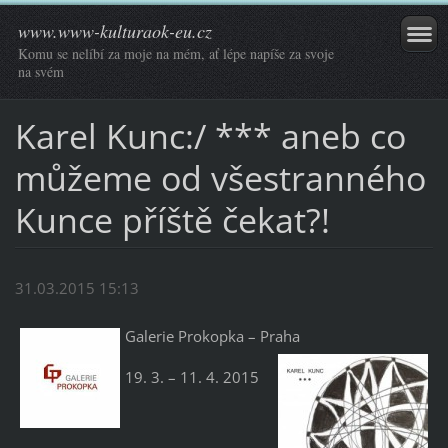
www.www-kulturaok-eu.cz
Komu se nelíbí za moje na mém, ať lépe napíše za svoje
na svém
Karel Kunc:/ *** aneb co
můžeme od všestranného
Kunce příště čekat?!
31.03.2015 15:13
Galerie Prokopka – Praha
19. 3. – 11. 4. 2015