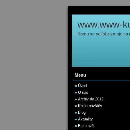
www.www-kul
Komu se nelíbí za moje na
Menu
Úvod
O nás
Archiv do 2012
Kniha návštěv
Blog
Aktuality
Bleskově