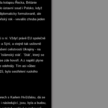
la kolapsu Řecka, Británie
o ústavní soud i Polsko, když
diplomaticky formulovaně, ale
oňský rok - vevalilo zhruba jeden
ti s ní. Vždyť právě EU společně
 Sýrii, a stejně tak usilovně
šení celistvosti Ukrajiny - na
Islámský stát´. ´Stát´, který se
se zde hovoří. A z napětí plyne
e odehrály. Tím asi vůbec
15, bylo sestřelení ruského
orech s Karlem Hvížďalou, dá se
i následující, jsou, byla a budou,