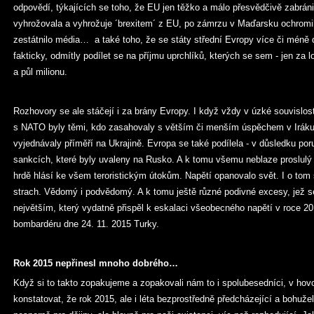
odpovědí, týkajících se toho, že EU jen těžko a málo přesvědčivě zabráni
vyhrožovala a vyhrožuje ´brexitem´ z EU, po zámrzu v Maďarsku ochromil
zestátnilo média… a také toho, že se státy střední Evropy více či méně 
fakticky, odmítly podílet se na příjmu uprchlíků, kterých se sem - jen za l
a půl milionu.
Rozhovory se ale stáčejí i za brány Evropy. I když vždy v úzké souvislos
s NATO byly těmi, kdo zasahovaly s větším či menším úspěchem v Iráku a
vyjednávaly příměří na Ukrajině. Evropa se také podílela - v důsledku poru
sankcích, které byly uvaleny na Rusko. A k tomu všemu neblaze proslulý ´
hrdě hlásí ke všem teroristickým útokům. Napětí opanovalo svět. I o tom 
strach. Vědomý i podvědomý. A k tomu ještě různé podivné excesy, jež s
největším, který vydatně přispěl k eskalaci všeobecného napětí v roce 20
bombardéru dne 24. 11. 2015 Turky.
Rok 2015 nepřinesl mnoho dobrého…
Když si to takto zopakujeme a zopakovali nám to i spolubesedníci, v hov
konstatovat, že rok 2015, ale i léta bezprostředně předcházející a bohužel 