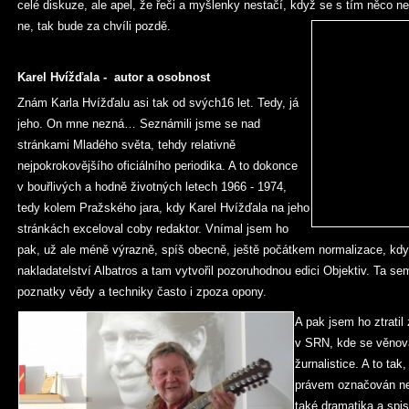
celé diskuze, ale apel, že řeči a myšlenky nestačí, když se s tím něco ne
ne, tak bude za chvíli pozdě.
Karel Hvížďala - autor a osobnost
Znám Karla Hvížďalu asi tak od svých16 let. Tedy, já
jeho. On mne nezná… Seznámili jsme se nad
stránkami Mladého světa, tehdy relativně
nejpokrokovějšího oficiálního periodika. A to dokonce
v bouřlivých a hodně životných letech 1966 - 1974,
tedy kolem Pražského jara, kdy Karel Hvížďala na jeho
stránkách exceloval coby redaktor. Vnímal jsem ho
pak, už ale méně výrazně, spíš obecně, ještě počátkem normalizace, kdy
nakladatelství Albatros a tam vytvořil pozoruhodnou edici Objektiv. Ta s
poznatky vědy a techniky často i zpoza opony.
A pak jsem ho ztratil z
v SRN, kde se věnova
žurnalistice. A to tak
právem označován ne
také dramatika a spis