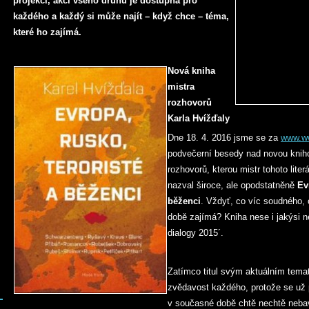
projekcí, akcí všeho druhu je dostupná pro
každého a každý si může najít – když chce – téma,
které ho zajímá.
Nová kniha
mistra
rozhovorů
Karla Hvížďaly
Dne 18. 4. 2016 jsme se za
www.ww
podvečerní besedy nad novou knih
rozhovorů, kterou mistr tohoto liter
nazval široce, ale opodstatněně
Ev
běženci
. Vždyť, co víc soudného,
době zajímá? Kniha nese i jakýsi ne
dialogy 2015´.
Zatímco titul svým aktuálním tem
zvědavost každého, protože se už
v současné době chtě nechtě nebaví