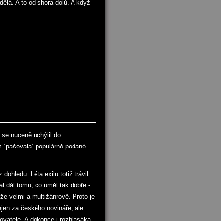
dělá. A to od shora dolů. A když
 se nuceně uchýlil do
em ´pašovala´ populárně podané
 dohledu. Léta exilu totiž trávil
l dál tomu, co uměl tak dobře -
, že velmi a multižánrově. Proto je
jen za českého novináře, ale
ovatele. A dokonce i rozhlasáka.