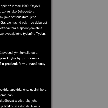
opět až v roce 1990. Objevil
, zprvu jako šéfreportéra
k jako šéfredaktora ´jeho
ěta, ale hlavně pak – po dobu asi
 šéfredaktora a spoluvydavatele
, zpravodajského týdeníku Týden,
vá svobodným žurnalistou a
 jako kdyby byl připraven a
né a precizně formulované texty
ovídat zpovídaného, uvolnit ho a
proti panu
ukočírovat a vést, aby jeho
e lidskou vlastností. A ještě