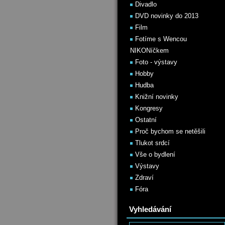
Divadlo
DVD novinky do 2013
Film
Fotíme s Wencou
NIKONíčkem
Foto - výstavy
Hobby
Hudba
Knižní novinky
Kongresy
Ostatní
Proč bychom se netěšili
Tlukot srdcí
Vše o bydlení
Výstavy
Zdraví
Fóra
Vyhledávání