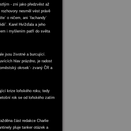
tlým - zní jako předzvěst až
y rozhovory nesměl vést právě
te´ o ničem, ani ´řachandy´
ií´. Karel Hvížďala a jeho
vem i myšlením patří do světa
le jsou životné a burcující.
luvících hlav prázdno, je radost
aloměstský okrsek´- zvaný ČR a
ící krize loňského roku, tedy
letošní rok se od loňského zatím
ražděna část redakce Charlie
ntinely pluje tanker otázek a