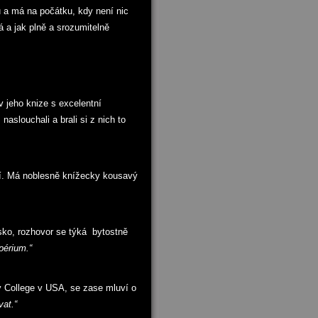
 a má na počátku, kdy není nic
 a jak plně a srozumitelně
 jeho knize s excelentní
aslouchali a brali si z nich to
í. Má noblesně knížecky kousavý
usko, rozhovor se týká bytostně
périum.“
gy College v USA, se zase mluví o
vat.“