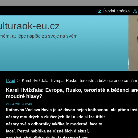
Úvodní stránka
turaok-eu.cz
 mém, ať lépe napíše za svoje na svém
Úvod
>
Karel Hvížďala: Evropa, Rusko, teroristé a běženci aneb co ná
Karel Hvížďala: Evropa, Rusko, teroristé a běženci a
moudré hlavy?
21.04.2016 08:40
Knihovna Václava Havla je už dávno nejen knihovnou, ale přímo instit
názory moudrých a
zkušených lidí a kde si lze tříbit
názory své s odborníky takříkajíc moderně ´face to
face´. Pestrá nabídka nejrůznějších diskuzí,