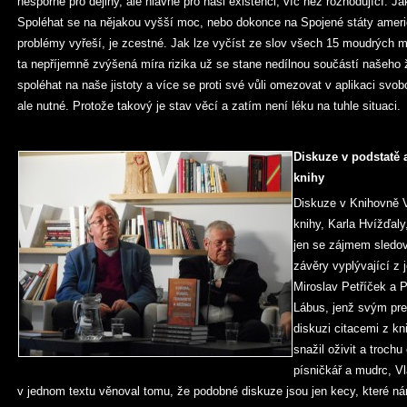
nesporně pro dějiny, ale hlavně pro naši existenci, víc než rozhodující. J
Spoléhat se na nějakou vyšší moc, nebo dokonce na Spojené státy amer
problémy vyřeší, je zcestné. Jak lze vyčíst ze slov všech 15 moudrých mu
ta nepříjemně zvýšená míra rizika už se stane nedílnou součástí našeh
spoléhat na naše jistoty a více se proti své vůli omezovat v aplikaci svobo
ale nutné. Protože takový je stav věcí a zatím není léku na tuhle situaci.
Diskuze v podstatě 
knihy
Diskuze v Knihovně 
knihy, Karla Hvížďaly
jen se zájmem sledov
závěry vyplývající z 
Miroslav Petříček a Pe
Lábus, jenž svým pr
diskuzi citacemi z kn
snažil oživit a troch
písničkář a mudrc, V
v jednom textu věnoval tomu, že podobné diskuze jsou jen kecy, které 