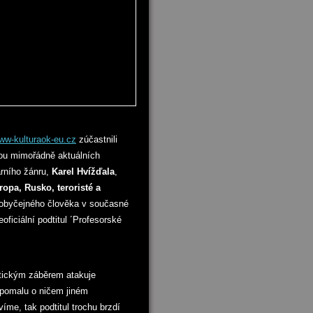
w-kulturaok-eu.cz
zúčastnili
ou mimořádně aktuálních
árního žánru,
Karel Hvížďala
,
ropa, Rusko,
teroristé a
 obyčejného člověka v současné
oficiální podtitul ´Profesorské
atickým záběrem atakuje
 pomalu o ničem jiném
me, tak podtitul trochu brzdí