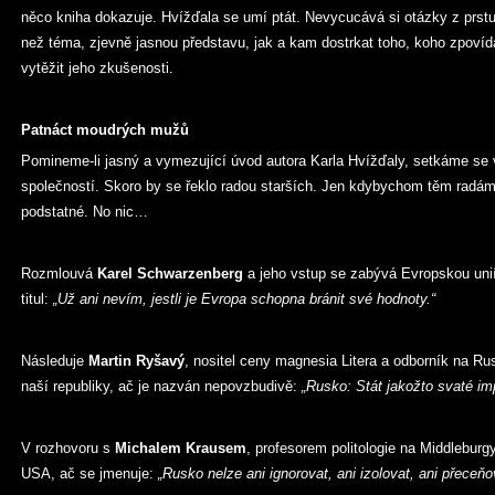
něco kniha dokazuje. Hvížďala se umí ptát. Nevycucává si otázky z prstu
než téma, zjevně jasnou představu, jak a kam dostrkat toho, koho zpovídá
vytěžit jeho zkušenosti.
Patnáct moudrých mužů
Pomineme-li jasný a vymezující úvod autora Karla Hvížďaly, setkáme se v
společností. Skoro by se řeklo radou starších. Jen kdybychom těm radám n
podstatné. No nic…
Rozmlouvá
Karel Schwarzenberg
a jeho vstup se zabývá Evropskou uni
titul:
„Už ani nevím, jestli je Evropa schopna bránit své hodnoty.“
Následuje
Martin Ryšavý
, nositel ceny magnesia Litera a odborník na R
naší republiky, ač je nazván nepovzbudivě:
„Rusko: Stát jakožto svaté im
V rozhovoru s
Michalem Krausem
, profesorem politologie na Middlebur
USA, ač se jmenuje:
„Rusko nelze ani ignorovat, ani izolovat, ani přeceňo