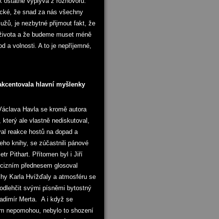
ak ostatně vyplývá z rozhovorů.
ické, že snad za nás všechny
žů, je nezbytné přijmout fakt, že
o života a že budeme muset méně
d a volnosti. A to je nepříjemné,
akcentovala hlavní myšlenky
Václava Havla se kromě autora
, který ale vlastně nediskutoval,
al reakce hostů na dopad a
jeho knihy, se zúčastnili pánové
tr Pithart. Přítomen byl i Jiří
ecizním přednesem glosoval
ihy Karla Hvížďaly a atmosféru se
u odlehčit svými písněmi bytostný
ladimír Merta. A i když se
nám nepomohou, nebylo to shození