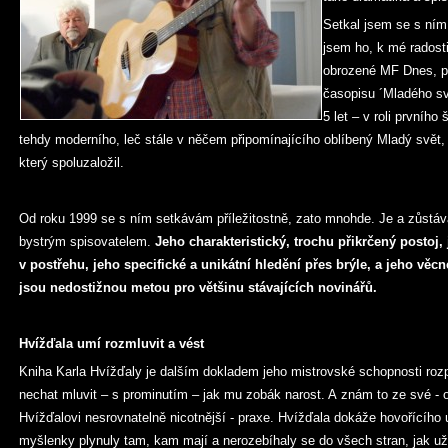
Setkal jsem se s ním 
jsem ho, k mé radosti
obrozené MF Dnes, pa
časopisu ´Mladého sv
5 let – v roli prvního
tehdy moderního, leč stále v něčem připomínajícího oblíbený Mladý svět
který spoluzaložil.
Od roku 1999 se s ním setkávám příležitostně, zato mnohde. Je a zůstá
bystrým spisovatelem.
Jeho charakteristický, trochu přikrčený postoj,
v postřehu, jeho specifické a unikátní hledění přes brýle, a jeho věc
jsou nedostižnou metou pro většinu stávajících novinářů.
Hvížďala umí rozmluvit a vést
Kniha Karla Hvížďaly je dalším dokladem jeho mistrovské schopnosti rozp
nechat mluvit – s prominutím – jak mu zobák narost. A znám to ze své - o
Hvížďalovi nesrovnatelně nicotnější - praxe. Hvížďala dokáže hovořícího 
myšlenky plynuly tam, kam mají a nerozebíhaly se do všech stran, jak už j