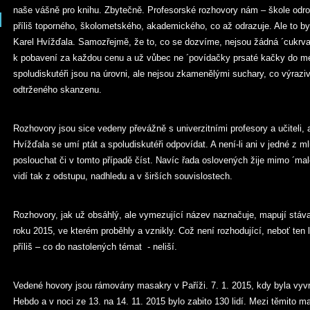
naše vášně pro knihu. Zbytečně. Profesorské rozhovory nám – škole odros
příliš toporného, školometského, akademického, co až odrazuje. Ale to b
Karel Hvížďala. Samozřejmě, že to, co se dozvíme, nejsou žádná ´cukrvat
k pobavení za každou cenu a už vůbec ne ´povídačky prsaté kačky do méd
spoludiskutéři jsou na úrovni, ale nejsou zkamenělými suchary, co výrazi
odtrženého skanzenu.
Rozhovory jsou sice vedeny převážně s univerzitními profesory a učiteli, a
Hvížďala se umí ptát a spoludiskutéři odpovídat. A není-li ani v jedné z m
poslouchat či v tomto případě číst. Navíc řada oslovených žije mimo ´m
vidí tak z odstupu, nadhledu a v širších souvislostech.
Rozhovory, jak už obsáhlý, ale vymezující název naznačuje, mapují stávaj
roku 2015, ve kterém proběhly a vznikly. Což není rozhodující, neboť ten 
příliš – co do nastolených témat - neliší.
Vedené hovory jsou rámovány masakry v Paříži. 7. 1. 2015, kdy byla vyv
Hebdo a v noci ze 13. na 14. 11. 2015 bylo zabito 130 lidí. Mezi těmito ma