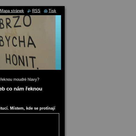
Mapa stránek
RSS
Tisk
m řeknou moudré hlavy?
neb co nám řeknou
ucí. Místem, kde se protínají