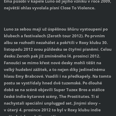
Ema působí v kapele Luno od jejího vzniku v roce 2009,
největší ohlas vyvolala písní Close To Violence.
Luno za sebou mají už úspěšnou šňůru vystoupení po
klubech a festivalech (Zeroth tour 2012). Po prvním
albu se rozhodli nezahálet a pokřtili v Roxy klubu 30.
listopadu 2012 svou půldesku se čtyřmi písněmi. Celou
desku Zeroth pak již zmíněného l4. prosinci 2012.
Fanoušci se mimo křest nové desky mohli těšit na
velký hudební zážitek, a to nejen díky jedinečnému
hlasu Emy Brabcové. Vsadili i na předkapely. Na tomto
postu se vystřídaly hned dvě tuzemské. Po dlouhé
době se na scéně objevili Super Tuzex Bros a stálice
české indie-kytarové scény, The Prostitutes. Ti si
nachystali speciální unplugged set. Jinými slovy –
v úterý 4. prosince 2012 to byl v Roxy klubu indie