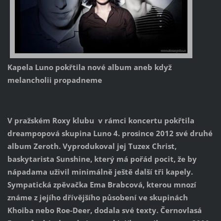
Kapela Luno pokřtila nové album
aneb
když
melancholii propadneme
V pražském Roxy klubu v rámci koncertu pokřtila
dreampopová skupina Luno 4. prosince 2012 své druhé
album Zeroth. Vyprodukoval jej Tuzex Christ,
baskytarista Sunshine, který má pořád pocit, že by
nápadama uživil minimálně ještě další tři kapely.
Sympatická zpěvačka Ema Brabcová, kterou mnozí
známe z jejího dřívějšího působení ve skupinách
Khoiba nebo Roe-Deer, dodala své texty. Černovlasá