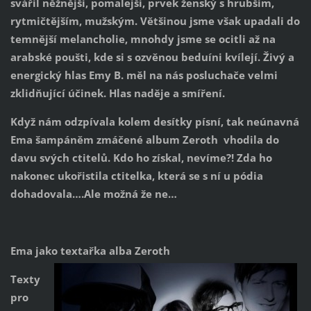
svářil něžnější, pomalejší, prvek ženský s hrubším,
rytmičtějším, mužským. Většinou jsme však upadali do
temnější melancholie, mnohdy jsme se ocitli až na
arabské poušti, kde si s ozvěnou beduíni kvílejí. Živý a
energický hlas Emy B. měl na nás posluchače velmi
zklidňující účinek. Hlas naděje a smíření.
Když nám odzpívala kolem desítky písní, tak neúnavná
Ema šampáněm zmáčené album Zeroth vhodila do
davu svých ctitelů. Kdo ho získal, nevíme?! Zda ho
nakonec ukořistila ctitelka, která se s ní u pódia
dohadovala….Ale možná že ne…
Ema jako textařka alba Zeroth
Texty
pro