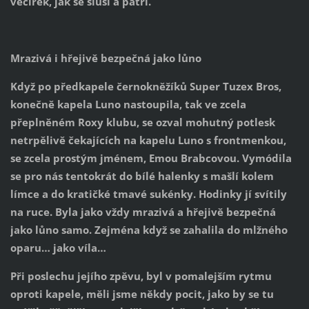
večírek, jak se sluší a patří.
Mrazivá i hřejivě bezpečná jako lůno
Když po předkapele černokněžíků Super Tuzex Bros,
konečně kapela Luno nastoupila, tak ve zcela
přeplněném Roxy klubu, se ozval mohutný potlesk
netrpělivě čekajících na kapelu Luno s frontmenkou,
se zcela prostým jménem, Emou Brabcovou. Vymódila
se pro nás tentokrát do bílé halenky s mašlí kolem
límce a do kratičké tmavé sukénky. Hodinky jí svítily
na ruce. Byla jako vždy mrazivá a hřejivě bezpečná
jako lůno samo. Zejména když se zahalila do mlžného
oparu… jako víla…
Při poslechu jejího zpěvu, byl v pomalejším rytmu
oproti kapele, měli jsme někdy pocit, jako by se tu