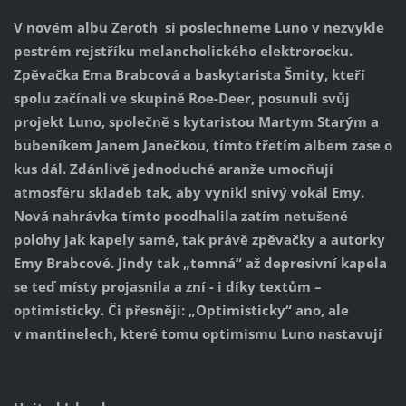
V novém albu Zeroth si poslechneme Luno v nezvykle
pestrém rejstříku melancholického elektrorocku.
Zpěvačka Ema Brabcová a baskytarista Šmity, kteří
spolu začínali ve skupině Roe-Deer, posunuli svůj
projekt Luno, společně s kytaristou Martym Starým a
bubeníkem Janem Janečkou, tímto třetím albem zase o
kus dál. Zdánlivě jednoduché aranže umocňují
atmosféru skladeb tak, aby vynikl snivý vokál Emy.
Nová nahrávka tímto poodhalila zatím netušené
polohy jak kapely samé, tak právě zpěvačky a autorky
Emy Brabcové. Jindy tak „temná“ až depresivní kapela
se teď místy projasnila a zní - i díky textům –
optimisticky. Či přesněji: „Optimisticky“ ano, ale
v mantinelech, které tomu optimismu Luno nastavují