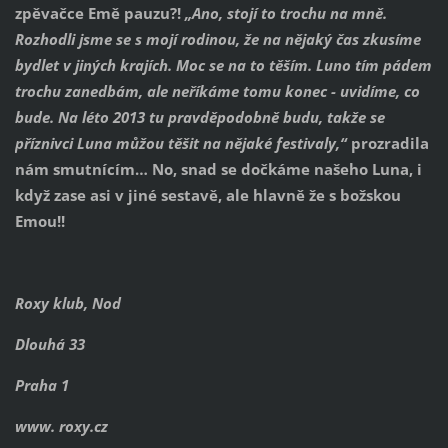
zpěvačce Emě pauzu?!
„Ano, stojí to trochu na mně.
Rozhodli jsme se s mojí rodinou, že na nějaký čas zkusíme
bydlet v jiných krajích. Moc se na to těším. Luno tím pádem
trochu zanedbám, ale neříkáme tomu konec - uvidíme, co
bude. Na léto 2013 tu pravděpodobně budu, takže se
příznivci Luna můžou těšit na nějaké festivaly,“
prozradila
nám smutnícím… No, snad se dočkáme našeho Luna, i
když zase asi v jiné sestavě, ale hlavně že s božskou
Emou!!
Roxy klub, Nod
Dlouhá 33
Praha 1
www. roxy.cz