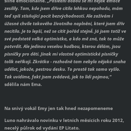
silně emocionálně.
„Poslední dobou se mi nějak emoce
zesílily. Tam, kde jsem dříve cítila lehkou nepohodu, mám
teď spíš stísňující pocit bezvýchodnosti. Ale zažívám i
úžasné chvíle takového životního naplnění, které jsem dřív
necítila. Je to lepší, než se cítit ´pořád stejně´. Já jsem totiž ve
své podstatě velká optimistka, a kdo mě zná, tak to může
potvrdit. Ale jedinou veselou hudbou, kterou dělám, jsou
písničky pro děti. Jinak mi vlastně optimistické písničky
tolik neříkají. Zkrátka - rozhodně tam nebyla nějaká snaha
udělat, jakože, pestrou desku. To prostě tak samo vyšlo.
Tak uvidíme, fakt jsem zvědavá, jak to lidi pojmou,“
sdělila nám Ema.
Na snivý vokál Emy jen tak hned nezapomeneme
Luno nahrávalo novinku v letních měsících roku 2012,
necelý půlrok od vydání EP Litato.