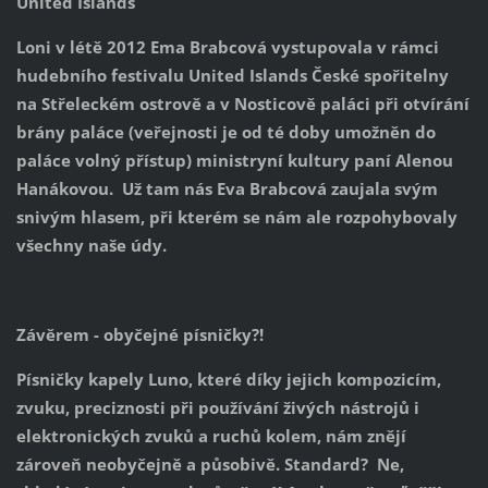
United Islands
Loni v létě 2012 Ema Brabcová vystupovala v rámci
hudebního festivalu United Islands České spořitelny
na Střeleckém ostrově a v Nosticově paláci při otvírání
brány paláce (veřejnosti je od té doby umožněn do
paláce volný přístup) ministryní kultury paní Alenou
Hanákovou. Už tam nás Eva Brabcová zaujala svým
snivým hlasem, při kterém se nám ale rozpohybovaly
všechny naše údy.
Závěrem - obyčejné písničky?!
Písničky kapely Luno, které díky jejich kompozicím,
zvuku, preciznosti při používání živých nástrojů i
elektronických zvuků a ruchů kolem, nám znějí
zároveň neobyčejně a působivě. Standard? Ne,