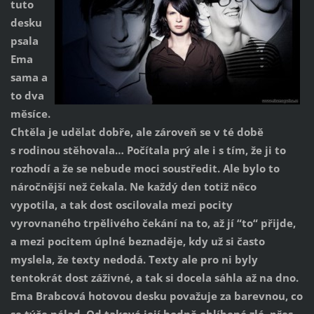
tuto
desku
psala
Ema
sama a
to dva
měsíce.
Chtěla je udělat dobře, ale zároveň se v té době
s rodinou stěhovala… Počítala prý ale i s tím, že ji to
rozhodí a že se nebude moci soustředit. Ale bylo to
náročnější než čekala. Ne každý den totiž něco
vypotila, a tak dost oscilovala mezi pocity
vyrovnaného trpělivého čekání na to, až jí “to“ přijde,
a mezi pocitem úplné beznaděje, kdy už si často
myslela, že texty nedodá. Texty ale pro ni byly
tentokrát dost záživné, a tak si docela sáhla až na dno.
Ema Brabcová hotovou desku považuje za barevnou, co
se týče nálad. Od takové její hodně oblíbené zlé, přes