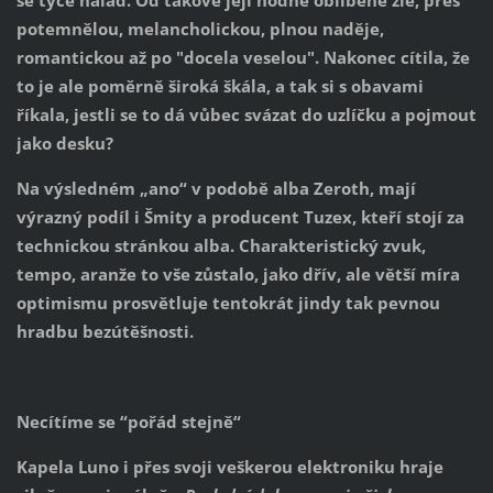
potemnělou, melancholickou, plnou naděje,
romantickou až po "docela veselou". Nakonec cítila, že
to je ale poměrně široká škála, a tak si s obavami
říkala, jestli se to dá vůbec svázat do uzlíčku a pojmout
jako desku?
Na výsledném „ano“ v podobě alba Zeroth, mají
výrazný podíl i Šmity a producent Tuzex, kteří stojí za
technickou stránkou alba. Charakteristický zvuk,
tempo, aranže to vše zůstalo, jako dřív, ale větší míra
optimismu prosvětluje tentokrát jindy tak pevnou
hradbu bezútěšnosti.
Necítíme se “pořád stejně“
Kapela Luno i přes svoji veškerou elektroniku hraje