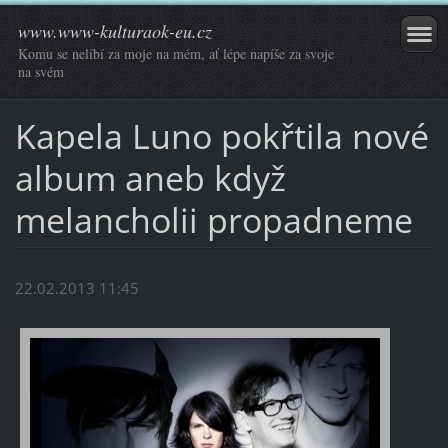
www.www-kulturaok-eu.cz
Komu se nelíbí za moje na mém, ať lépe napíše za svoje
na svém
Kapela Luno pokřtila nové
album aneb když
melancholii propadneme
22.02.2013 11:45