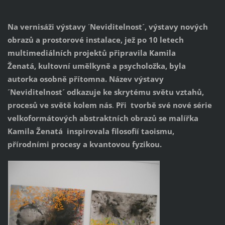
Na vernisáži výstavy
´
Neviditelnost´, výstavy nových
obrazů a prostorové instalace, jež po 10 letech
multimediálních projektů připravila Kamila
Ženatá, kultovní umělkyně a psycholožka, byla
autorka osobně přítomna.
Název výstavy
´Neviditelnost´ odkazuje ke skrytému světu vztahů,
procesů ve světě kolem nás
.
Při tvorbě své nové série
velkoformátových abstraktních obrazů se malířka
Kamila Ženatá inspirovala filosofií taoismu,
přírodními procesy a kvantovou fyzikou.