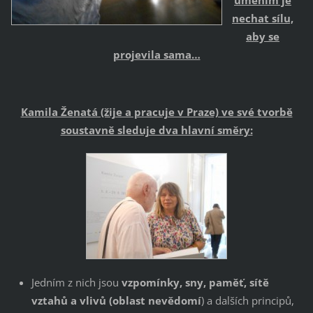
uměním je
nechat sílu,
aby se
projevila sama…
Kamila Ženatá (žije a pracuje v Praze) ve své tvorbě
soustavně sleduje dva hlavní směry:
Jedním z nich jsou
vzpomínky, sny, paměť, sítě
vztahů a vlivů (oblast nevědomí
) a dalších principů,