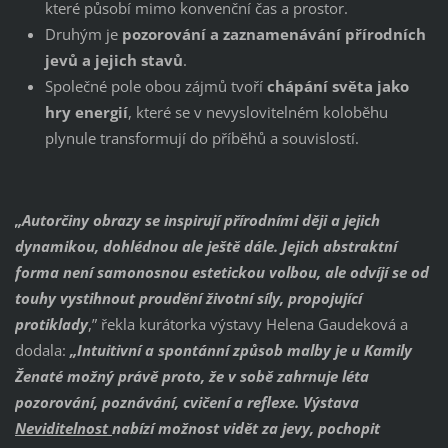
které působí mimo konvenční čas a prostor.
Druhým je
pozorování a zaznamenávání přírodních
jevů a jejich stavů
.
Společné pole obou zájmů tvoří
chápání světa jako
hry energií
, které se v nevyslovitelném koloběhu
plynule transformují do příběhů a souvislostí.
„Autorčiny obrazy se inspirují přírodními ději a jejich
dynamikou, dohlédnou ale ještě dále. Jejich abstraktní
forma není samonosnou estetickou volbou, ale odvíjí se od
touhy vystihnout proudění životní síly, propojující
protiklady
,” řekla kurátorka výstavy Helena Gaudeková a
dodala:
„Intuitivní a spontánní způsob malby je u Kamily
Ženaté možný právě proto, že v sobě zahrnuje léta
pozorování, poznávání, cvičení a reflexe. Výstava
Neviditelnost
nabízí možnost vidět za jevy, pochopit