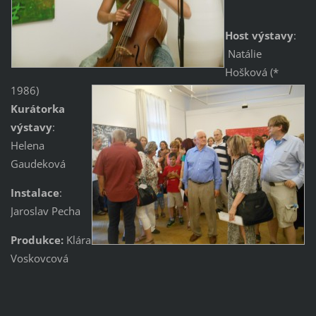
Host výstavy
:
Natálie
Hošková (*
1986)
Kurátorka
výstavy
:
Helena
Gaudeková
Instalace
:
Jaroslav Pecha
Produkce:
Klára
Voskovcová