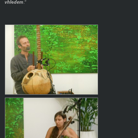
vhl
e
dem
.”