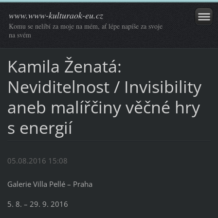
www.www-kulturaok-eu.cz
Komu se nelíbí za moje na mém, ať lépe napíše za svoje
na svém
Kamila Ženatá:
Neviditelnost / Invisibility
aneb malířčiny věčné hry
s energií
05.08.2016 15:08
Galerie Villa Pellé – Praha
5. 8. – 29. 9. 2016