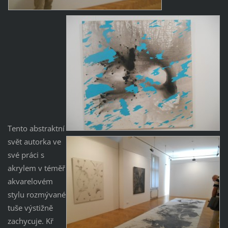
Tento abstraktní
svět autorka ve
své práci s
akrylem v téměř
akvarelovém
stylu rozmývané
tuše výstižně
zachycuje. Kř