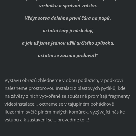
vrcholku a správná vráska.
Vždyť sotva dolehne první čára na papír,
ostatní čáry ji následují,
a jak už jsme jednou užili určitého způsobu,
ostatní se začnou přidávatl“
Výstavu obrazů zhlédneme v obou podlažích, v podkroví
nalezneme prostorovou instalaci z plastových pytlíků, kde
na závěsy z nich vytvořené se současně promítají fragmenty
videoinstalace… octneme se v tajuplném pohádkově
iluzorním světě plném malých komůrek, vyzývající nás ke
vstupu a k zastavení se… proveďme to…!