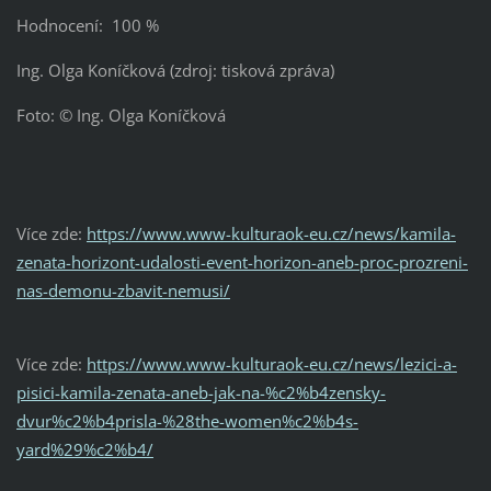
Hodnocení: 100 %
Ing. Olga Koníčková (zdroj: tisková zpráva)
Foto: © Ing. Olga Koníčková
Více zde:
https://www.www-kulturaok-eu.cz/news/kamila-
zenata-horizont-udalosti-event-horizon-aneb-proc-prozreni-
nas-demonu-zbavit-nemusi/
Více zde:
https://www.www-kulturaok-eu.cz/news/lezici-a-
pisici-kamila-zenata-aneb-jak-na-%c2%b4zensky-
dvur%c2%b4prisla-%28the-women%c2%b4s-
yard%29%c2%b4/