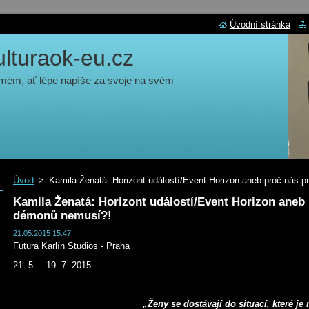
Úvodní stránka
turaok-eu.cz
 mém, ať lépe napíše za svoje na svém
Úvod
>
Kamila Ženatá: Horizont událostí/Event Horizon aneb proč nás 
Kamila Ženatá: Horizont událostí/Event Horizon aneb 
démonů nemusí?!
21.05.2015 15:47
Futura Karlín Studios - Praha
21. 5. – 19. 7. 2015
„Ženy se dostávají do situací, které je 