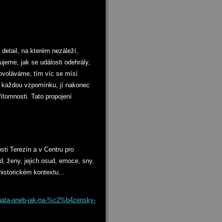
detail, na kterém nezáleží,
jeme, jak se události odehrály,
dovoláváme, tím víc se mísí
na každou vzpomínku, jí nakonec
řítomnosti. Tato propojení
ti Terezín a v Centru pro
 ženy, jejich osud, emoce, sny,
 historickém kontextu…
zenata-aneb-jak-na-%c2%b4zensky-