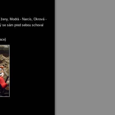
 ženy, Modrá - Narcis, Okrová -
erý se sám pred sebou schoval
ace)