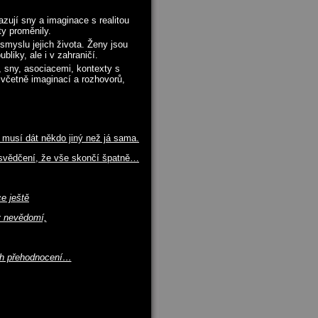
zují sny a imaginace s realitou
ty proměnily.
smyslu jejich života. Ženy jsou
liky, ale i v zahraničí.
, sny, asociacemi, kontexty s
, včetně imaginací a rozhovorů,
 musí dát někdo jiný než já sama.
svědčení, že vše skončí špatně…
e ještě
v nevědomí,
ich přehodnocení…