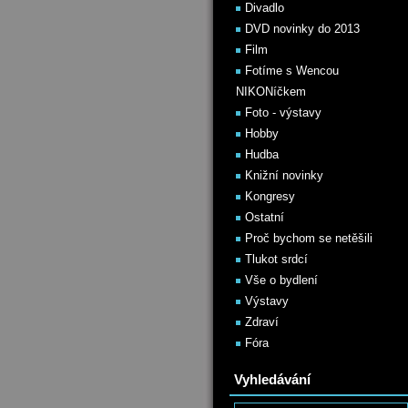
Divadlo
DVD novinky do 2013
Film
Fotíme s Wencou
NIKONíčkem
Foto - výstavy
Hobby
Hudba
Knižní novinky
Kongresy
Ostatní
Proč bychom se netěšili
Tlukot srdcí
Vše o bydlení
Výstavy
Zdraví
Fóra
Vyhledávání