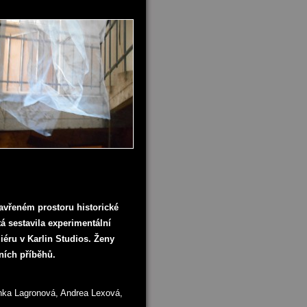
avřeném prostoru historické
á sestavila experimentální
liéru v Karlin Studios. Ženy
tních příběhů.
nka Lagronová, Andrea Lexová,