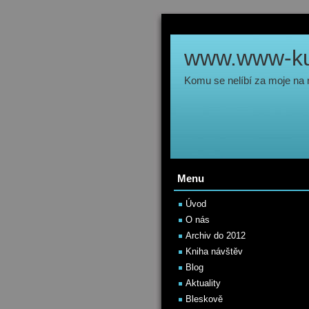
www.www-kul
Komu se nelíbí za moje na
Menu
Úvod
O nás
Archiv do 2012
Kniha návštěv
Blog
Aktuality
Bleskově