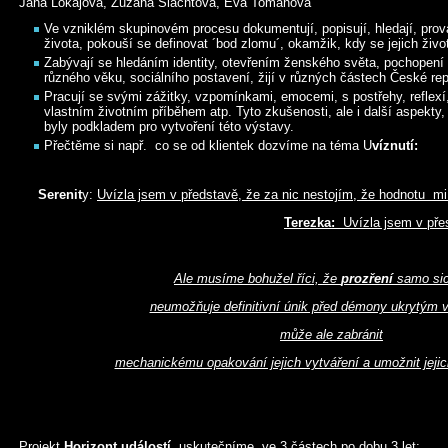
Jana Lokajová, Zuzana Šlachtová, Eva Tomanová
Ve vzniklém skupinovém procesu dokumentují, popisují, hledají, prova
života, pokouší se definovat ´bod zlomu´, okamžik, kdy se jejich živo
Zabývají se hledáním identity, otevřením ženského světa, pochopení 
různého věku, sociálního postavení, žijí v různých částech České repub
Pracují se svými zážitky, vzpomínkami, emocemi, s postřehy, reflexí
vlastním životním příběhem atp. Tyto zkušenosti, ale i další aspekty
byly podkladem pro vytvoření této výstavy.
Přečtěme si např. co se od klientek dozvíme na téma U
víznutí:
Serenit
y:
Uvízla jsem v představě, že za nic nestojím, že hodnotu mi
Terezka:
Uvízla jsem v pře
Ale musíme bohužel říci, že
prozření
samo sic
neumožňuje definitivní únik před démony ukrytým 
může ale zabránit
mechanickému opakování jejich vytváření a umožnit jej
Projekt
Horizont událostí
uskutečníme ve 3 částech po dobu 3 let: