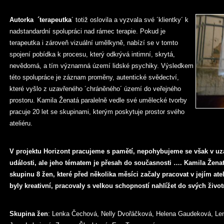
Autorka ´terapeutka
´ totiž oslovila a vyzvala své ´klientky´ k
nadstandardní spolupráci nad rámec terapie. Pokud je
terapeutka i zároveň vizuální umělkyně, nabízí se v tomto
spojení pobídka k procesu, který odkrývá intimní, skrytá,
nevědomá, a tím významná území lidské psychiky. Výsledkem
této spolupráce je záznam proměny, autentické svědectví,
které vyšlo z uzavřeného ´chráněného´ území do veřejného
prostoru. Kamila Ženatá paralelně vedle své umělecké tvorby
pracuje 20 let se skupinami, kterým poskytuje prostor svého
ateliéru.
V projektu Horizont pracujeme s pamětí, nepohybujeme se však v uz
události, ale jeho tématem je přesah do současnosti …. Kamila Ženat
skupinu 8 žen, které před několika měsíci začaly pracovat v jejím ate
byly kreativní, pracovaly s velkou schopností nahlížet do svých živo
Skupina žen
: Lenka Čechová, Nelly Dvořáčková, Helena Gaudeková, Le