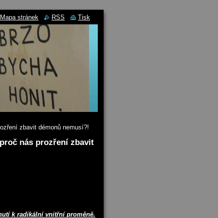
Mapa stránek
RSS
Tisk
prozření zbavit démonů nemusí?!
proč nás prozření zbavit
nutí k radikální vnitřní proměně.