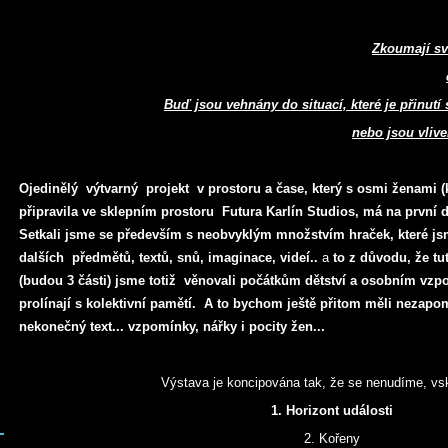
Zkoumají sv
Buď jsou vehnány do situací, které je přinutí 
nebo jsou vliv
Ojedinělý výtvarný projekt v prostoru a čase, který s osmi ženami (
připravila ve sklepním prostoru Futura Karlín Studios, má na první 
Setkali jsme se především s neobvyklým množstvím hraček, které jsm
dalších předmětů, textů, snů, imaginace, videí..
a
to z důvodu, že tut
(budou 3 části) jsme totiž věnovali počátkům dětství a osobním vzp
prolínají s kolektivní pamětí.
A to bychom ještě přitom měli nezapo
nekonečný text... vzpomínky, nářky i pocity žen...
Výstava je koncipována tak, že se nenudíme, vs
1. Horizont události
2. Kořeny