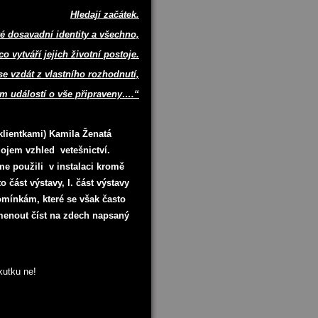
Hledají začátek.
é dosavadní identity a všechno,
co vytváří jejich životní postoje.
se vzdát z vlastního rozhodnutí,
em událostí o vše připraveny….“
klientkami) Kamila Ženatá
dojem vzhled vetešnictví.
e použili v instalaci kromě
o část výstavy, l. část výstavy
omínkám, které se však často
menout číst na zdech napsaný
kutku ne!