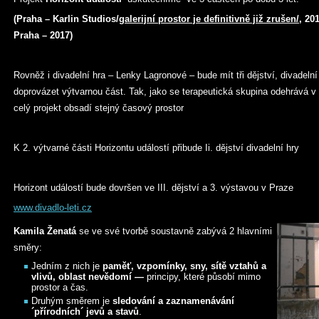
(Praha – Karlin Studios/
galerijní prostor je definitivně již zrušen/,
201
Praha – 2017)
Rovněž i divadelní hra – Lenky Lagronové – bude mít tři dějství, divadeln
doprovázet výtvarnou část. Tak, jako se terapeutická skupina odehrává v 
celý projekt obsadí stejný časový prostor
K 2. výtvarné části Horizontu událostí přibude Ii. dějství divadelní hry
Horizont událostí bude dovršen ve III. dějství a 3. výstavou v Praze
www.divadlo-leti.cz
Kamila Ženatá
se ve své tvorbě soustavně zabývá 2 hlavními
směry:
Jedním z nich je
paměť, vzpomínky, sny, sítě vztahů a
vlivů, oblast nevědomí —
principy, které působí mimo
prostor a čas.
Druhým směrem je
sledování a zaznamenávání
´přírodních´ jevů a stavů
.