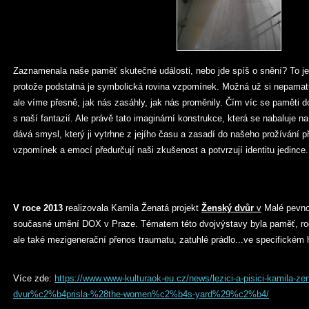
Zaznamenala naše paměť skutečné události, nebo jde spíš o snění? To je 
protože podstatná je symbolická rovina vzpomínek. Možná už si nepamatu
ale víme přesně, jak nás zasáhly, jak nás proměnily. Čím víc se paměti 
s naší fantazií. Ale právě tato imaginární konstrukce, která se nabaluje 
dává smysl, který ji vytrhne z jejího času a zasadí do našeho prožívání p
vzpomínek a emocí předurčují naši zkušenost a potvrzují identitu jedince.
V roce 2013
realizovala Kamila Ženatá projekt
Ženský dvůr
v
Malé pevnos
současné umění DOX v Praze. Tématem této dvojvýstavy byla paměť, rod,
ale také mezigenerační přenos traumatu, zatuhlé prádlo...ve specifickém
Více zde:
https://www.www-kulturaok-eu.cz/news/lezici-a-pisici-kamila-
dvur%c2%b4prisla-%28the-women%c2%b4s-yard%29%c2%b4/