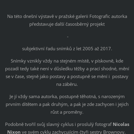
Na této dnešní výstavě v pražské galerii Fotografic autorka
představuje další časosběrný projekt
-
subjektivní řadu snímků z let 2005 až 2017.
Snímky vznikly vždy na stejném místě, v pískovně, kde
pozadí tedy také není v důsledku těžby a prací shodné, mění
se v čase, stejně jako postavy a postupně se mění i postavy
na záběru.
Je jí vždy sama autorka, postupně těhotná, s narozeným
prvním dítětem a pak druhým, a pak je zde zachycen i jejich
růst a proměny.
Podobně tvořil svůj slavný cyklus i proslulý fotograf
Nicolas
Nixon
ve svém cyklu zachycujícím čtyři sestry Brownovy.