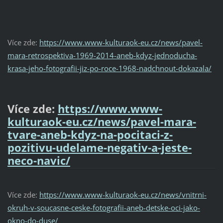
Více zde:
https://www.www-kulturaok-eu.cz/news/pavel-
mara-retrospektiva-1969-2014-aneb-kdyz-jednoducha-
krasa-jeho-fotografii-jiz-po-roce-1968-nadchnout-dokazala/
Více zde:
https://www.www-
kulturaok-eu.cz/news/pavel-mara-
tvare-aneb-kdyz-na-pocitaci-z-
pozitivu-udelame-negativ-a-jeste-
neco-navic/
Více zde:
https://www.www-kulturaok-eu.cz/news/vnitrni-
okruh-v-soucasne-ceske-fotografii-aneb-detske-oci-jako-
okno-do-duse/