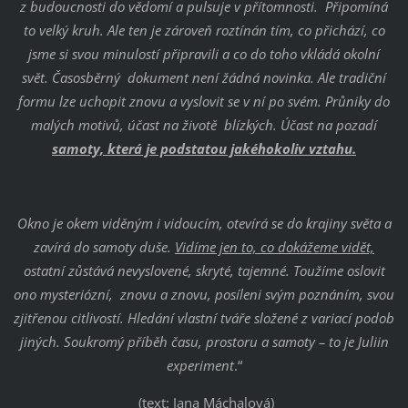
z budoucnosti do vědomí a pulsuje v přítomnosti. Připomíná
to velký kruh. Ale ten je zároveň roztínán tím, co přichází, co
jsme si svou minulostí připravili a co do toho vkládá okolní
svět. Časosběrný dokument není žádná novinka. Ale tradiční
formu lze uchopit znovu a vyslovit se v ní po svém. Průniky do
malých motivů, účast na životě blízkých. Účast na pozadí
samoty, která je podstatou jakéhokoliv vztahu.
Okno je okem viděným i vidoucím, otevírá se do krajiny světa a
zavírá do samoty duše.
Vidíme jen to, co dokážeme vidět,
ostatní zůstává nevyslovené, skryté, tajemné. Toužíme oslovit
ono mysteriózní, znovu a znovu, posíleni svým poznáním, svou
zjitřenou citlivostí. Hledání vlastní tváře složené z variací podob
jiných. Soukromý příběh času, prostoru a samoty – to je Juliin
experiment
.“
(text: Jana Máchalová)