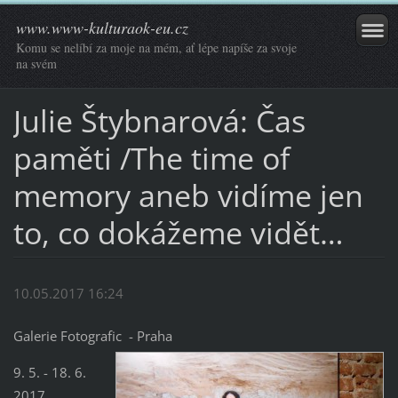
www.www-kulturaok-eu.cz
Komu se nelíbí za moje na mém, ať lépe napíše za svoje
na svém
Julie Štybnarová: Čas
paměti /The time of
memory aneb vidíme jen
to, co dokážeme vidět…
10.05.2017 16:24
Galerie Fotografic - Praha
9. 5. - 18. 6.
2017