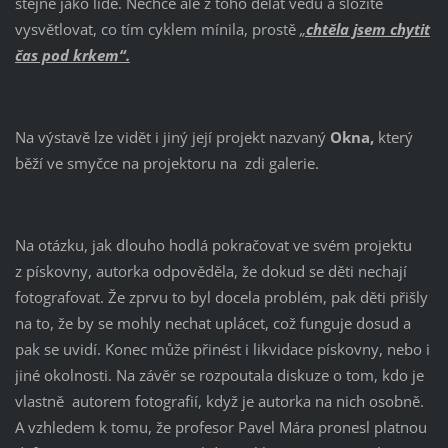
stejně jako lidé. Nechce ale z toho dělat vědu a složitě
vysvětlovat, co tím cyklem mínila, prostě
„
chtěla jsem chytit
čas pod krkem“.
Na výstavě lze vidět i jiný její projekt nazvaný
Okna,
který
běží ve smyčce na projektoru na zdi galerie.
Na otázku, jak dlouho hodlá pokračovat ve svém projektu
z pískovny, autorka odpověděla, že dokud se děti nechají
fotografovat. Že zprvu to byl docela problém, pak děti přišly
na to, že by se mohly nechat uplácet, což funguje dosud a
pak se uvidí. Konec může přinést i likvidace pískovny, nebo i
jiné okolnosti. Na závěr se rozpoutala diskuze o tom, kdo je
vlastně autorem fotografií, když je autorka na nich osobně.
A vzhledem k tomu, že profesor Pavel Mára pronesl platnou