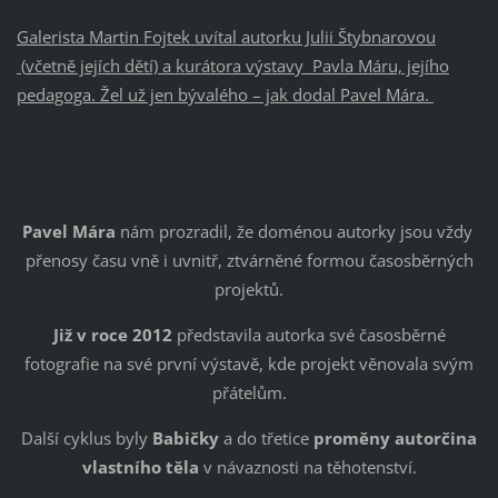
Galerista Martin Fojtek uvítal autorku Julii Štybnarovou
(
včetně jejích dětí) a kurátora výstavy Pavla Máru, jejího
pedagoga. Žel už jen bývalého – jak dodal Pavel Mára.
Pavel Mára
nám prozradil, že doménou autorky jsou vždy
přenosy času vně i uvnitř, ztvárněné formou časosběrných
projektů.
Již v roce 2012
představila autorka své časosběrné
fotografie na své první výstavě, kde projekt věnovala svým
přátelům.
Další cyklus byly
Babičky
a do třetice
proměny autorčina
vlastního těla
v návaznosti na těhotenství.