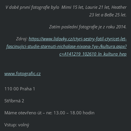
V době první fotografie bylo Mimi 15 let, Laurie 21 let, Heather
23 let a BeBe 25 let.
Zatím poslední fotografie je z roku 2014.
Zdroj:
https://www.lidovky.cz/ctyri-sestry-fotil-ctyricet-let-
fascinujici-studie-starnuti-nicholase-nixona-1yv-/kultura.aspx?
c=A141219_102610_ln_kultura_hep
www.fotografic.cz
110 00 Praha 1
Stříbrná 2
Máme otevřeno út – ne: 13.00 – 18.00 hodin
Vstup: volný