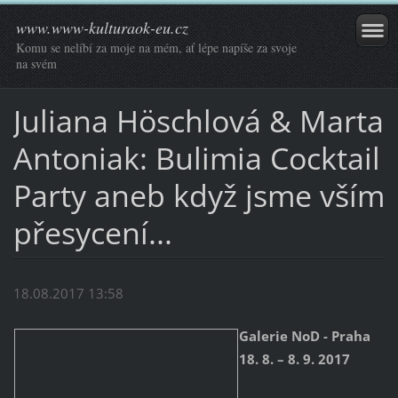
www.www-kulturaok-eu.cz
Komu se nelíbí za moje na mém, ať lépe napíše za svoje
na svém
Juliana Höschlová & Marta
Antoniak: Bulimia Cocktail
Party aneb když jsme vším
přesycení...
18.08.2017 13:58
Galerie NoD - Praha
18. 8. – 8. 9. 2017