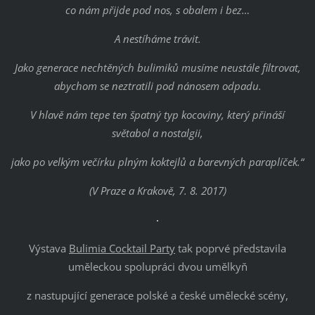
co nám přijde pod nos, s obalem i bez…
A nestíháme tr
ávit.
Jako generace nechtěných bulimiků musíme neustále filtrovat,
abychom se neztratili pod nánosem odpadu.
V hlavě nám tepe ten špatný typ kocoviny, který přináší
světabol a nostalgii,
jako po velkým večírku plným koktejlů a barevných paraplíček.“
(
V Praze a Krakově,
7. 8. 2017)
Výstava
Bulimia Cocktail Party
tak poprvé představila
uměleckou spolupráci dvou umělkyň
z nastupující generace polské a české umělecké scény,