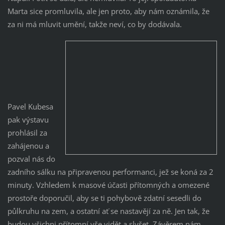
Marta sice promluvila, ale jen proto, aby nám oznámila, že
za ni má mluvit umění, takže neví, co by dodávala.
Pavel Kubesa
pak výstavu
prohlásil za
zahájenou a
pozval nás do
zadního sálku na připravenou performanci, jež se koná za 2
minuty. Vzhledem k masové účasti přítomných a omezené
prostoře doporučil, aby se ti pohybově zdatní sesedli do
půlkruhu na zem, a ostatní ať se nastavějí za ně. Jen tak, že
budou všichni přítomní vše vidět a slyšet. Závěrem nám