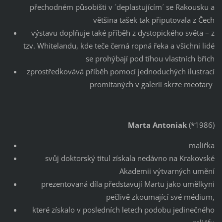
přechodném působišti v ´deplastujícím´ se Rakousku a
většina tašek tak připutovala z Čech
výstavu doplňuje také příběh z dystopického světa – z
tzv. Whitelandu, kde teče černá ropná řeka a všichni lidé
se prohýbají pod tíhou vlastních břich
zprostředkovává příběh pomocí jednoduchých ilustrací
promítaných v galerii skrze meotary
Marta Antoniak
(*1986)
malířka
svůj doktorský titul získala nedávno na Krakovské
Akademii výtvarných umění
prezentovaná díla představují Martu jako umělkyni
pečlivě zkoumající své médium,
které získalo v posledních letech podobu jedinečného