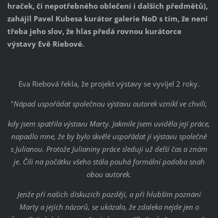
hraček, či nepotřebného oblečení i dalších předmětů),
zahájil Pavel Kubesa kurátor galerie NoD s tím, že není
třeba jeho slov, že hlas předá rovnou kurátorce
výstavy Evě Riebové.
Eva Riebová řekla, že projekt výstavy se vyvíjel 2 roky.
"
Nápad uspořádat společnou výstavu autorek vznikl ve chvíli,
kdy jsem spatřila výstavu Marty. Jakmile jsem uviděla její práce,
napadlo mne, že by bylo skvělé uspořádat jí výstavu společně
s Julianou. Protože Julianiny práce sleduji už delší čas a znám
je. Čili na počátku všeho stála pouhá formální podoba snah
obou autorek.
Jenže při našich diskuzích později, a při hlubším poznání
Marty a jejích názorů, se ukázalo, že zdaleka nejde jen o