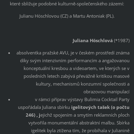
které sbližuje podobné kulturně-společenského zázemí:
Julianu Höschlovou (CZ) a Martu Antoniak (PL).
Juliana Höschlová
(*1987)
absolventka pražské AVU, je v českém prostředí známa
díky svým intenzivním performancím a angažovanou
konceptuální kresbou a videoartem, ve kterých se v
posledních letech zabývá převážně kritikou masové
kultury, mechanismů konzumní společnosti a
obrazovou manipulací
v rámci příprav výstavy Bulimia Cocktail Party
uspořádala Juliana sbírku
igelitových tašek (o počtu
246) , j
ejichž spojením a smytím reklamních ploch
vytvořila monumentální abstraktní malbu. Sbírka
igelitek byla ztížena tím, že probíhala v Julianině