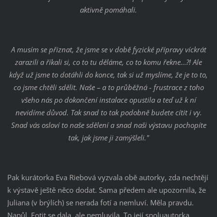
aktivně pomáhali.
A musím se přiznat, že jsme se v době fyzické přípravy víckrát
zarazili a říkali si, co to tu děláme, co to komu řekne…?! Ale
když už jsme to dotáhli do konce, tak si už myslíme, že je to to,
co jsme chtěli sdělit. Naše – a to průběžná - frustrace z toho
všeho nás po dokončení instalace opustila a teď už k ní
nevidíme důvod. Tak snad to tak podobně budete cítit i vy.
Snad vás osloví to naše sdělení a snad naši výstavu pochopíte
tak, jak jsme ji zamýšleli."
Pak kurátorka Eva Riebová vyzvala obě autorky, zda nechtějí
k výstavě ještě něco dodat. Sama předem ale upozornila, že
Juliana (v brýlích) se nerada fotí a nemluví. Měla pravdu.
Napůl. Fotit se dala, ale nemluvila. To její spoluautorka