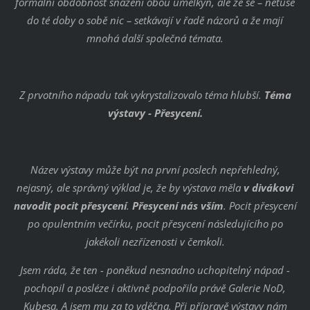
formální obdobnost snažení obou umělkyň, ale že se – netuše
do té doby o sobě nic – setkávají v řadě názorů a že mají
mnohá další společná témata.
Z prvotního nápadu tak vykrystalizovalo téma hlubší.
Téma
výstavy - Přesycení.
Název výstavy může být na první poslech nepřehledný,
nejasný, ale správný výklad je, že by výstava měla
v divákovi
navodit pocit přesycení
.
Přesycení nás vším
. Pocit přesycení
po opulentním večírku, pocit přesycení následujícího po
jakékoli nezřízenosti v čemkoli.
Jsem ráda, že ten - poněkud nesnadno uchopitelný nápad -
pochopil a posléze i aktivně podpořila právě Galerie NoD,
Kubesa. A jsem mu za to vděčna. Při přípravě výstavy nám