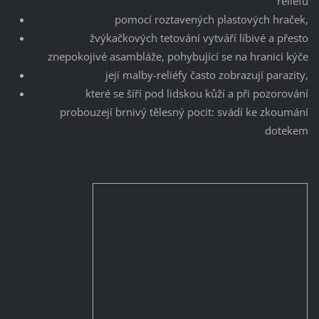
reliéfu
pomocí roztavených plastových hraček,
žvýkačkových tetování vytváří líbivé a přesto
znepokojivé asambláže, pohybující se na hranici kýče
její malby-reliéfy často zobrazují parazity,
které se šíří pod lidskou kůží a při pozorování
probouzejí brnivý tělesný pocit: svádí ke zkoumání
dotekem