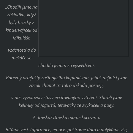
„Chodili jsme na
základku, když
byly hračky z
kindervajíček od
Mikuláše
vzácností a do
mekáče se
chodilo jenom za vysvědčení.
Barevný artefakty začínajícího kapitalismu, jehož definici jsme
začali chápat až tak o dekádu později,
v nás vyvolávaly stavy excitovanýho vytržení. Sbírali jsme
kelímky od jogurtů, tetovačky ze žvýkaček a pogy.
A dneska? Dneska máme kocovinu.
Hltáme věci, informace, emoce, požíráme data a polykáme vše,