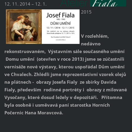
12. 11. 2014 – 12. 1.
2015
V rozlehlém,
nedávno
rekonstruovaném, Výstavním sále současného umění
Domu umění (otevřen v roce 2013) jsme se zúčastnili
vernisáže nové výstavy, kterou uspořádal Dům umění
ve Chvalech. Zhlédli jsme reprezentativní vzorek olejů
na plátnech - obrazy Josefa Fialy ze sbírky Davida
Fialy, především rodinné portréty i obrazy z milované
Vysočany, které dosud ležely v depozitáři. Přítomna
byla osobně i usměvavá paní starostka Horních
Počernic Hana Moravcová.