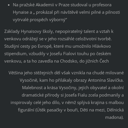
Na pražské Akademii v Praze studoval u profesora
Hynaise a „ prokázal při návštěvě velmi pilné a pilnosti
vytrvalé prospěch výborný“
Základy Hynaisovy školy, nepopiratelný talent a vztah k
venkovu odrážejí se v jeho rozsáhlé celoživotní tvorbě.
Studijní cesty po Evropě, které mu umožnilo Hlávkovo
stipendium, vzbudily v Josefu Fialovi touhu po českém
venkovu, a ta ho zavedla na Chodsko, do jižních Čech
Většina jeho stěžejních děl však vznikla na chudé milované
Vysočině, kam ho přilákaly obrazy Antonína Slavíčka.
Malebnost a krása Vysočiny, jejích obyvatel a okolní
dramatické přírody si Josefa Fialu zcela podmanily a
inspirovaly celé jeho dílo, v němž splývá krajina s malbou
figurální (Útěk pasačky v bouři, Děti na mezi, Dělnická
madona).