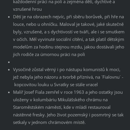
každodenní práci na poli a zejména děti, dychtivé a
vzrušené hrou
Dětí je na obrazech nejvíc, při sběru borůvek, při hře na
louce, nebo u ohníčku. Maloval je takové, jaké skutečně
byly, vzrušené, a s dychtivostí ve tváři, ale i se smutkem
v očích. Měl vyvinuté sociální cítění, a tak platil dětským
modelům za hodinu stejnou mzdu, jakou dostávali jeho
jich rodiče za úmornou práci na poli
Vysočině zůstal věrný i po nástupu komunistů k moci,
jež nebyla jeho názoru a tvorbě příznivá, na ´Fialovnu´ -
kopcovitou louku u Svratky se stále vracel
Malíř Josef Fiala zemřel v roce 1963 a jeho ostatky jsou
uloženy v kolumbáriu Mikulášského chrámu na
Staroměstském náměstí, kde v mládí restauroval
nástěnné fresky. Jeho život pozemský i posmrtný se tak
setkaly v jednom chrámovém místě.