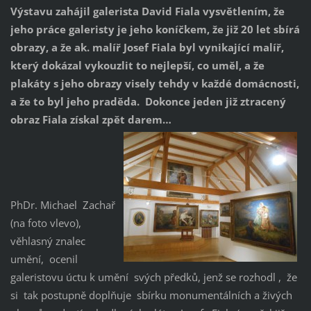
Výstavu zahájil galerista David Fiala vysvětlením, že
jeho práce galeristy je jeho koníčkem, že již 20 let sbírá
obrazy, a že ak. malíř Josef Fiala byl vynikající malíř,
který dokázal vykouzlit to nejlepší, co uměl, a že
plakáty s jeho obrazy visely tehdy v každé domácnosti,
a že to byl jeho praděda. Dokonce jeden již ztracený
obraz Fiala získal zpět darem…
PhDr. Michael Zachař
(na foto vlevo),
věhlasný znalec
umění, ocenil
galeristovu úctu k umění svých předků, jenž se rozhodl , že
si tak postupně doplňuje sbírku monumentálních a živých