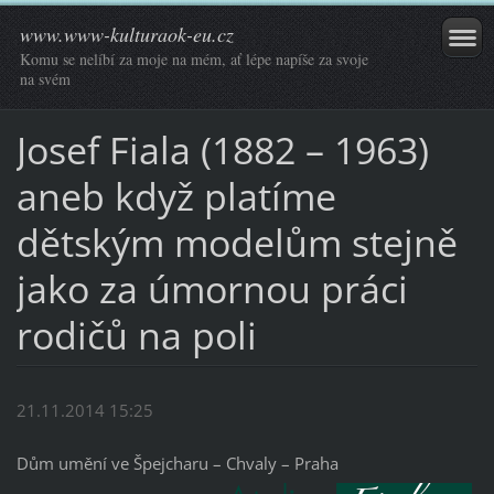
www.www-kulturaok-eu.cz
Komu se nelíbí za moje na mém, ať lépe napíše za svoje
na svém
Josef Fiala (1882 – 1963)
aneb když platíme
dětským modelům stejně
jako za úmornou práci
rodičů na poli
21.11.2014 15:25
Dům umění ve Špejcharu – Chvaly – Praha