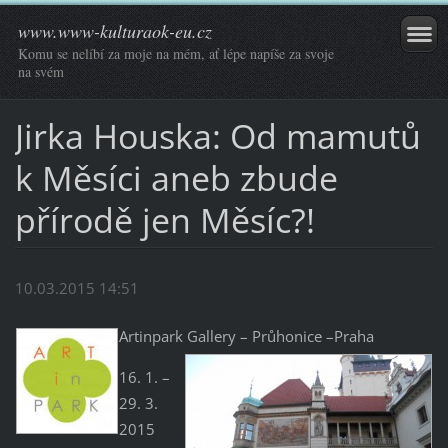
www.www-kulturaok-eu.cz
Komu se nelíbí za moje na mém, ať lépe napíše za svoje
na svém
Jirka Houska: Od mamutů
k Měsíci aneb zbude
přírodě jen Měsíc?!
10.03.2015 14:51
Artinpark G
allery – Průhonice –Praha
16. 1. –
29. 3.
2015