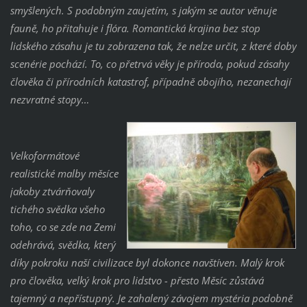
smyšlených. S podobným zaujetím, s jakým se autor věnuje
fauně, ho přitahuje i flóra. Romantická krajina bez stop
lidského zásahu je tu zobrazena tak, že nelze určit, z které doby
scenérie pochází. To, co přetrvá věky je příroda, pokud zásahy
člověka či přírodních katastrof, případně obojího, nezanechají
nezvratné stopy…
Velkoformátové
realistické malby měsíce
jakoby ztvárňovaly
tichého svědka všeho
toho, co se zde na Zemi
odehrává, svědka, který
díky pokroku naší civilizace byl dokonce navštíven. Malý krok
pro člověka, velký krok pro lidstvo - přesto Měsíc zůstává
tajemný a nepřístupný. Je zahalený závojem mystéria podobně