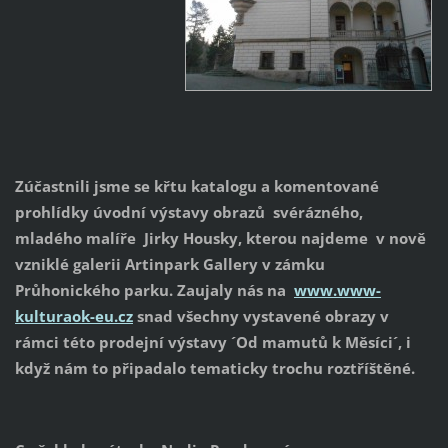
Zúčastnili jsme se křtu katalogu a komentované
prohlídky úvodní výstavy obrazů svérázného,
mladého malíře Jirky Housky, kterou najdeme v nově
vzniklé galerii Artinpark Gallery v zámku
Průhonického parku. Zaujaly nás na
www.www-
kulturaok-eu.cz
snad všechny vystavené obrazy v
rámci této prodejní výstavy ´Od mamutů k Měs
íci´, i
když nám to připadalo tematicky trochu roztříštěné.