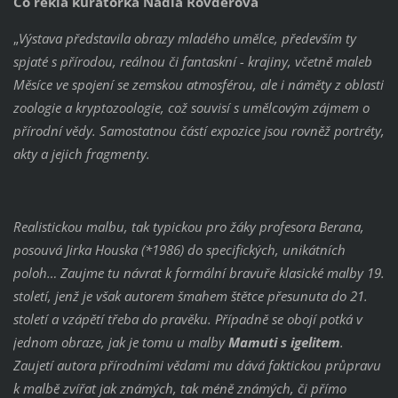
Co řekla kurátorka Nadia Rovderová
„
Výstava představila obrazy mladého umělce, především ty
spjaté s přírodou, reálnou či fantaskní - krajiny, včetně maleb
Měsíce ve spojení se zemskou atmosférou, ale i náměty z oblasti
zoologie a kryptozoologie, což souvisí s
umělcovým zájmem o
přírodní vědy. Samostatnou částí expozice jsou rovněž portréty,
akty a jejich fragmenty.
Realistickou malbu, tak typickou pro žáky profesora Berana,
posouvá Jirka Houska (*1986) do specifických, unikátních
poloh… Zaujme tu návrat k formální bravuře klasické malby 19.
století, jenž je však autorem šmahem štětce přesunuta do 21.
století a vzápětí třeba do pravěku. Případně se obojí potká v
jednom obraze, jak je tomu u malby
Mamuti s igelitem
.
Zaujetí autora přírodními vědami mu dává faktickou průpravu
k malbě zvířat jak známých, tak méně známých, či přímo