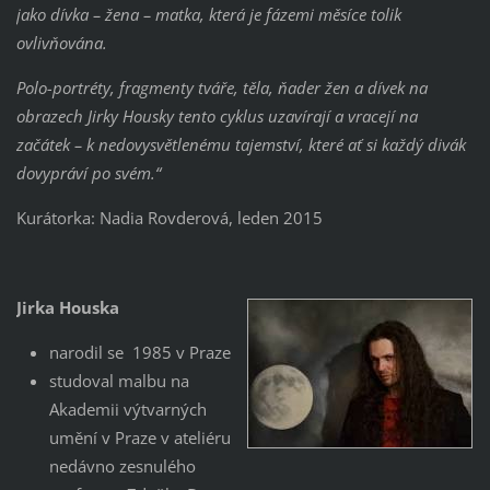
jako dívka – žena – matka, která je fá
zemi měsíce tolik
ovlivňována.
Polo-portréty, fragmenty tváře, těla, ňader žen a dívek na
obrazech Jirky Housky tento cyklus uzavírají a vracejí na
začátek – k nedovysvětlenému tajemství, které ať si každý divák
dovypráví po svém.“
Kurátorka: Nadia Rovderová, leden 2015
Jirka Houska
narodil se 1985 v Praze
studoval malbu na
Akademii výtvarných
umění v Praze v ateliéru
nedávno zesnulého