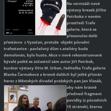
Na vernisáži nové
výstavy kreseb Jiřího
Petrboka v novém
prostředí Trafo
galerie, která se
přesunulas delší
přestávce z Vysočan, protože objekt původní
trafostanice - pavlačový dům s ateliéry bude
demolován, bylo husto. Akce v nově rekonstruované
bývalé poště se zúčastnil sám autor Jiří Petrbok,
kurátor výstavy Otto M. Urban, ředitelka Trafo galerie
Blanka Čermáková a kromě dalších byl ještě přizván
herec z Městských divadel pražských pan Jan Vlasák,
aby nám krásně
přednesl fragment
povídky (z původních
15 stránek), kterou