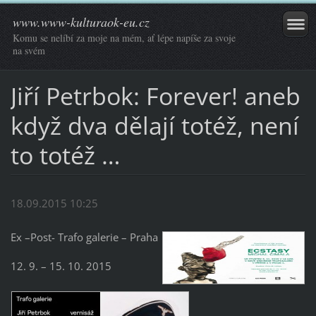
www.www-kulturaok-eu.cz
Komu se nelíbí za moje na mém, ať lépe napíše za svoje
na svém
Jiří Petrbok: Forever! aneb
když dva dělají totéž, není
to totéž …
18.09.2015 10:25
Ex –Post- Trafo galerie – Praha
12. 9. – 15. 10. 2015