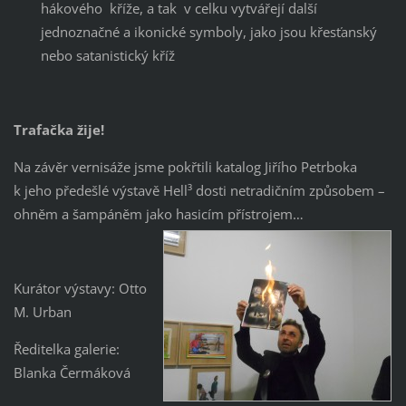
hákového kříže, a tak v celku vytvářejí další
jednoznačné a ikonické symboly, jako jsou křesťanský
nebo satanistický kříž
Trafačka žije!
Na závěr vernisáže jsme pokřtili katalog Jiřího Petrboka
k jeho předešlé výstavě Hell³ dosti netradičním způsobem –
ohněm a šampáněm jako hasicím přístrojem…
Kurátor výstavy: Otto
M. Urban
Ředitelka galerie:
Blanka Čermáková