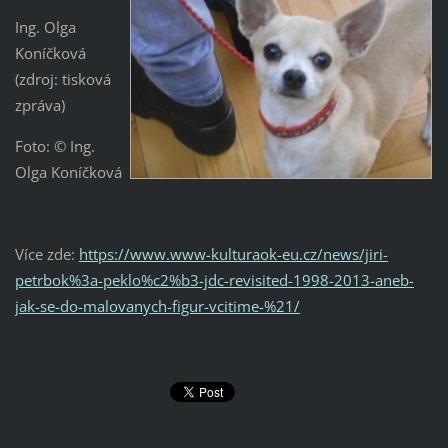
Ing. Olga
Koníčková
(zdroj: tisková
zpráva)
Foto: © Ing.
Olga Koníčková
Více zde:
https://www.www-kulturaok-eu.cz/news/jiri-
petrbok%3a-peklo%c2%b3-jdc-revisited-1998-2013-aneb-
jak-se-do-malovanych-figur-vcitime-%21/