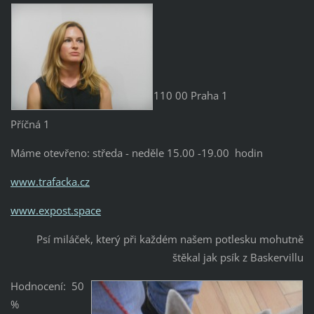
110 00 Praha 1
Příčná 1
Máme otevřeno: středa - neděle 15.00 -19.00 hodin
www.trafacka.cz
www.expost.space
Psí miláček, který při každém našem potlesku mohutně
štěkal jak psík z Baskervillu
Hodnocení: 50
%