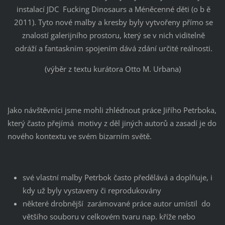
instalací JDC Fucking Dinosaurs a Méněcenné děti (o b ě
2011). Tyto nové malby a kresby byly vytvořeny přímo se
znalostí galerijního prostoru, který se v nich viditelně
odráží a fantaskním spojením dává zdání určité reálnosti.
(výběr z textu kurátora Otto M. Urbana)
Jako návštěvníci jsme mohli zhlédnout práce Jiřího Petrboka,
který často přejímá motivy z děl jiných autorů a zasadí je do
nového kontextu ve svém bizarním světě.
své vlastní malby Petrbok často předělává a doplňuje, i
kdy už byly vystaveny či reprodukovány
některé drobnější zarámované práce autor umístil do
většího souboru v celkovém tvaru nap. kříže nebo