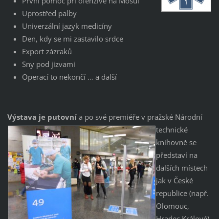
První pomoc při ofenzívě na Mosul
Uprostřed palby
Univerzální jazyk medicíny
Den, kdy se mi zastavilo srdce
Export zázraků
Sny pod jizvami
Operací to nekončí … a další
Výstava je putovní
a po své pre
miéře v pražské Národní
technické
knihovně se
představí na
dalších místech
jak v České
republice (např.
Olomouc,
Hradec Králové),