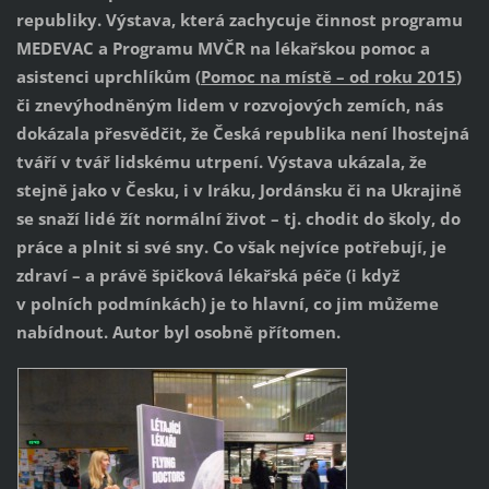
republiky. Výstava, která zachycuje činnost programu
MEDEVAC a Programu MVČR na lékařskou pomoc a
asistenci uprchlíkům (
Pomoc na místě – od roku 2015
)
či znevýhodněným lidem v rozvojových zemích, nás
dokázala přesvědčit, že Česká republika není lhostejná
tváří v tvář lidskému utrpení. Výstava ukázala, že
stejně jako v Česku, i v Iráku, Jordánsku či na Ukrajině
se snaží lidé žít normální život – tj. chodit do školy, do
práce a plnit si své sny. Co však nejvíce potřebují, je
zdraví – a právě špičková lékařská péče (i když
v polních podmínkách) je to hlavní, co jim můžeme
nabídnout. Autor byl osobně přítomen.