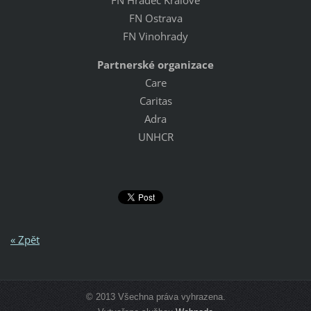
FN Hradec Králové
FN Ostrava
FN Vinohrady
Partnerské organizace
Care
Caritas
Adra
UNHCR
« Zpět
© 2013 Všechna práva vyhrazena.