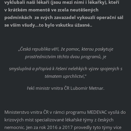
vyklubali naši lékaři (jsou mezi nimi i lékařky), kteří
v krátkém momentě ve zcela neutěšených
podmínkách ze svých zavazadel vykouzlí operační sál
se vším všudy…to bylo vskutku úžasné..
„
Česká republika věří, že pomoc, kterou poskytuje
prostřednictvím těchto dvou programů, je
smysluplná a přispívá k řešení nelehkých výzev spojených s
tématem uprchlictví
,“
řekl ministr vnitra ČR Lubomír Metnar.
Ministerstvo vnitra ČR v rámci programu MEDEVAC vysílá do
krizových míst specializované lékařské týmy z českých
nemocnic. Jen za rok 2016 a 2017 provedly tyto týmy více