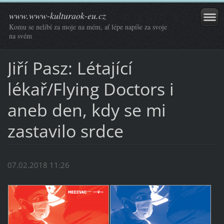
www.www-kulturaok-eu.cz
Komu se nelíbí za moje na mém, ať lépe napíše za svoje
na svém
Jiří Pasz: Létající
lékař/Flying Doctors i
aneb den, kdy se mi
zastavilo srdce
07.02.2018 11:26