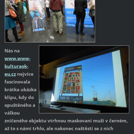
Nás na
www.www-
kulturaok-
eu.cz
nejvíce
fascinovala
krátka ukázka
klipu, kdy do
opuštěného a
válkou
zničeného objektu vtrhnou maskovaní muži v černém,
až to s námi trhlo, ale nakonec naštěstí se z nich