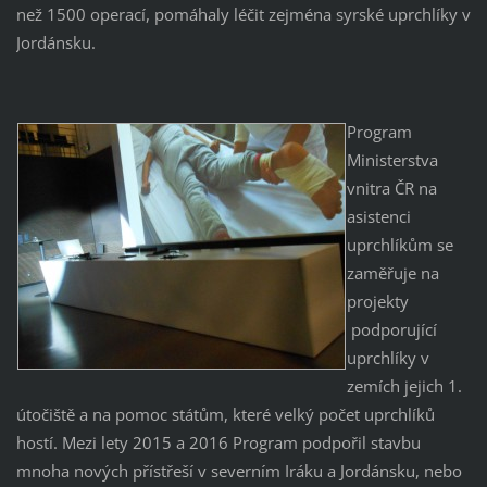
než 1500 operací, pomáhaly léčit zejména syrské uprchlíky v
Jordánsku.
Program
Ministerstva
vnitra ČR na
asistenci
uprchlíkům se
zaměřuje na
projekty
podporující
uprchlíky v
zemích jejich 1.
útočiště a na pomoc státům, které velký počet uprchlíků
hostí. Mezi lety 2015 a 2016 Program podpořil stavbu
mnoha nových přístřeší v severním Iráku a Jordánsku, nebo