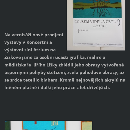
Na vernisáži nové prodjení
výstavy v Koncertní a
výstavní síni Atrium na
Žižkově jsme za osobní účasti grafika, malíře a
měditiskaře Jiřího Lišky zhlédli jeho obrazy vytvořené
úspornými pohyby štětcem, zcela pohodové obrazy, až
se srdce tetelilo blahem. Kromě nejnovějších akrylů na
lněném plátně i další jeho práce z let dřívějších.