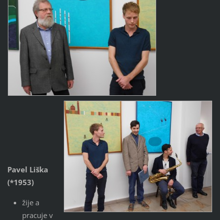
Pavel Liška
(*1953)
žije a
pracuje v