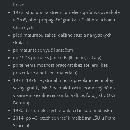
Praze
1972: studium na střední uměleckoprůmyslové škole
v Brně, obor propagační grafika u Dalibora a Ivana
Chatrných
před maturitou zákaz dalšího studia na vysokých
školách
po maturitě se vyučil sazečem
do 1978 pracuje s Janem Rajlichem (plakáty)
po té nemá možnost pracovat (bez ateliéru, bez
prezentace a pořízení materiálu)
1974 -1978: vystřídal mnohá povolání (technolog
sazby, grafik, tiskař na malofosetu, pomocný dělník
v kamenické dílně na zámku Valtice, fotograf v OKS
Beroun)
1980: tisk uměleckých grafik technikou měditisku
2014: po 40 letech se vrací k malbě (na LŠU u Petra
Skácela)