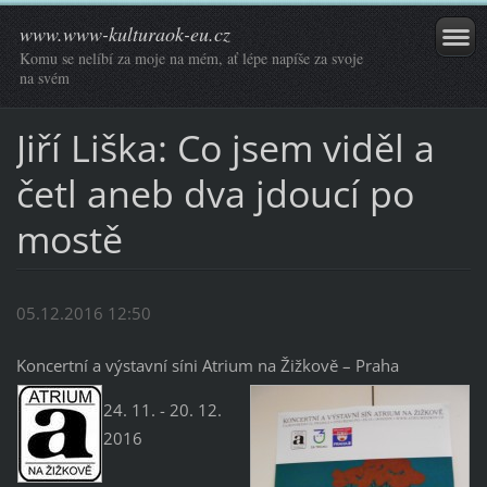
www.www-kulturaok-eu.cz
Komu se nelíbí za moje na mém, ať lépe napíše za svoje
na svém
Jiří Liška: Co jsem viděl a
četl aneb dva jdoucí po
mostě
05.12.2016 12:50
Koncertní a výstavní síni Atrium na Žižkově – Praha
24. 11. - 20. 12.
2016