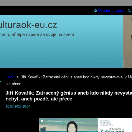
Úvodní stránka
turaok-eu.cz
 mém, ať lépe napíše za svoje na svém
Úvod
>
Jiří Kovařík: Zatracený génius aneb kdo nikdy nevystavoval v M
ale přece
Jiří Kovařík: Zatracený génius aneb kdo nikdy nevyst
nebyl, aneb pozdě, ale přece
10.03.2025 19:04