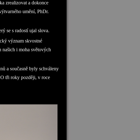
íka zrealizovat a dokonce
výtvarného umění, PhDr.
rý se s radostí ujal slova.
rický význam skvostné
ch našich i moha světových
ýnů a současně byly schváleny
 O tři roky později, v roce