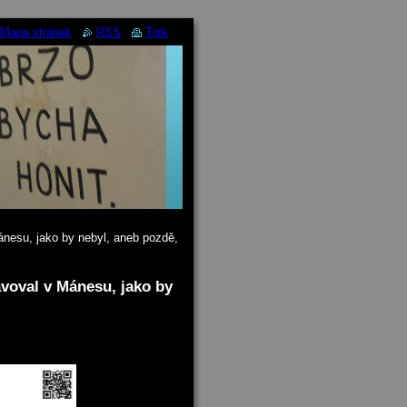
Mapa stránek
RSS
Tisk
ánesu, jako by nebyl, aneb pozdě,
avoval v Mánesu, jako by