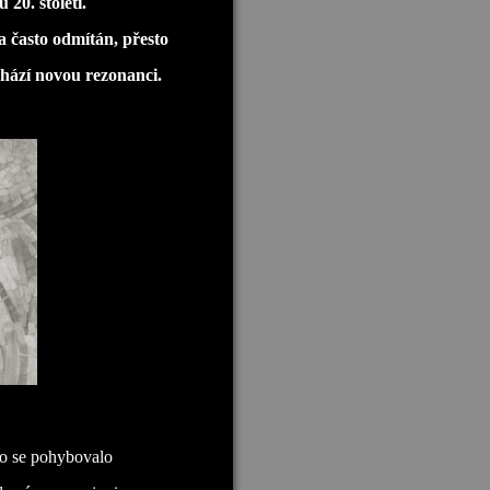
20. století.
a často odmítán, přesto
chází novou rezonanci.
ílo se pohybovalo