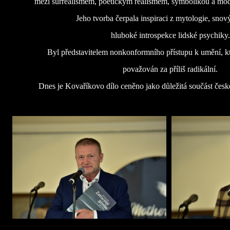
mezi surrealismem, poetickým realismem, symbolikou a mo
Jeho tvorba čerpala inspiraci z mytologie, snový
hluboké introspekce lidské psychiky.
Byl představitelem nonkonformního přístupu k umění, kt
považován za příliš radikální.
Dnes je Kovaříkovo dílo ceněno jako důležitá součást če