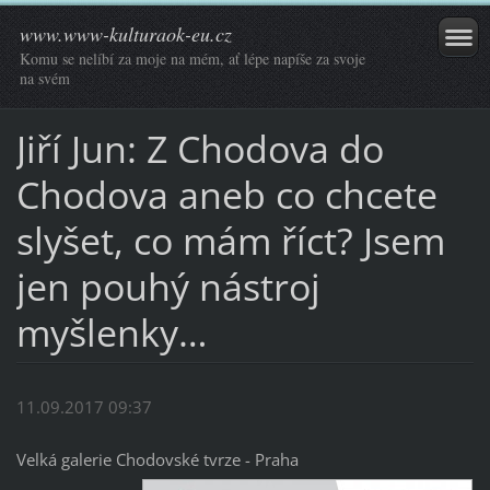
www.www-kulturaok-eu.cz
Komu se nelíbí za moje na mém, ať lépe napíše za svoje
na svém
Jiří Jun: Z Chodova do
Chodova aneb co chcete
slyšet, co mám říct? Jsem
jen pouhý nástroj
myšlenky…
11.09.2017 09:37
Velká galerie Chodovské tvrze - Praha