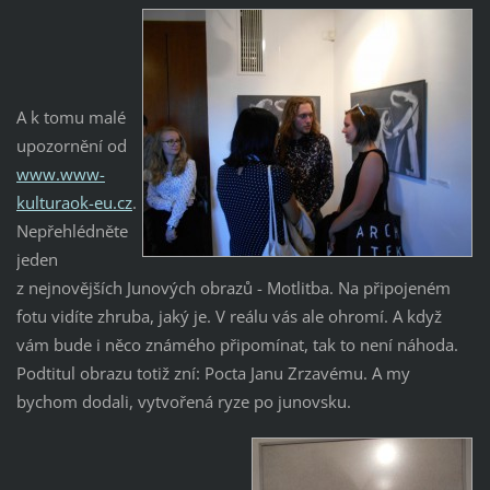
A k tomu malé
upozornění od
www.www-
kulturaok-eu.cz
.
Nepřehlédněte
jeden
z nejnovějších Junových obrazů - Motlitba. Na připojeném
fotu vidíte zhruba, jaký je. V reálu vás ale ohromí. A když
vám bude i něco známého připomínat, tak to není náhoda.
Podtitul obrazu totiž zní: Pocta Janu Zrzavému. A my
bychom dodali, vytvořená ryze po junovsku.