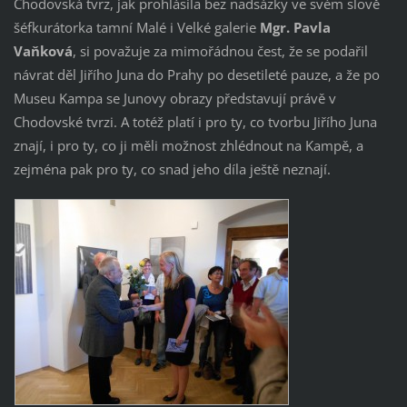
Chodovská tvrz, jak prohlásila bez nadsázky ve svém slově
šéfkurátorka tamní Malé i Velké galerie
Mgr. Pavla
Vaňková
, si považuje za mimořádnou čest, že se podařil
návrat děl Jiřího Juna do Prahy po desetileté pauze, a že po
Museu Kampa se Junovy obrazy představují právě v
Chodovské tvrzi. A totéž platí i pro ty, co tvorbu Jiřího Juna
znají, i pro ty, co ji měli možnost zhlédnout na Kampě, a
zejména pak pro ty, co snad jeho díla ještě neznají.