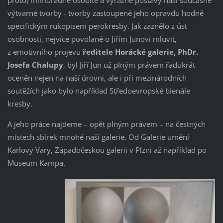
proto) mimořádně osobité a výrazné postavy naší současné
výtvarné tvorby - tvorby zastoupené jeho opravdu hodně
specifickým rukopisem perokresby. Jak zaznělo z úst
osobnosti, nejvíce povolané o Jiřím Junovi mluvit,
z emotivního projevu
ředitele Horácké galerie, PhDr.
Josefa Chalupy
, byl Jiří Jun už plným právem řadukrát
oceněn nejen na naší úrovni, ale i při mezinárodních
soutěžích jako bylo například Středoevropské bienále
kresby.
A jeho práce najdeme – opět plným právem – na čestných
místech sbírek mnohé naší galerie. Od Galerie umění
Karlovy Vary, Západočeskou galerii v Plzni až například po
Museum Kampa.