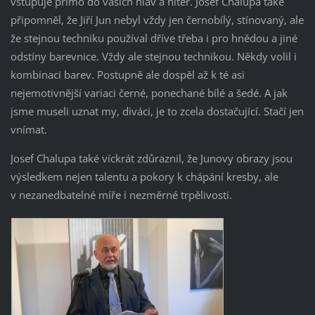
vstupuje přímo do vašich hlav a niter. Josef Chalupa také
připomněl, že Jiří Jun nebyl vždy jen černobílý, stínovaný, ale
že stejnou techniku používal dříve třeba i pro hnědou a jiné
odstíny barevnice. Vždy ale stejnou technikou. Někdy volil i
kombinaci barev. Postupně ale dospěl až k té asi
nejemotivnější variaci černé, ponechané bílé a šedé. A jak
jsme museli uznat my, diváci, je to zcela dostačující. Stačí jen
vnímat.
Josef Chalupa také víckrát zdůraznil, že Junovy obrazy jsou
výsledkem nejen talentu a pokory k chápání kresby, ale
v nezanedbatelné míře i nezměrné trpělivosti.