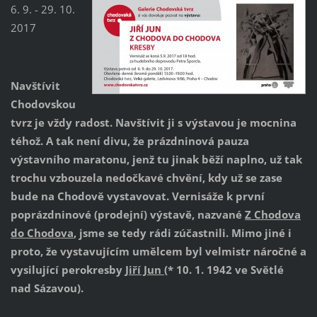
6. 9. - 29. 10.
2017
Navštívit
Chodovskou
tvrz je vždy radost. Navštívit ji s výstavou je mocnina
téhož. A tak není divu, že prázdninová pauza
výstavního maratonu, jenž tu jinak běží naplno, už tak
trochu vzbouzela nedočkavé chvění, kdy už se zase
bude na Chodově vystavovat. Vernisáže k první
poprázdninové (prodejní) výstavě, nazvané
Z Chodova
do Chodova
, jsme se tedy rádi zúčastnili. Mimo jiné i
proto, že vystavujícím umělcem byl velmistr náročné a
vysilující perokresby
Jiří Jun
(* 10. 1. 1942 ve Světlé
nad Sázavou).