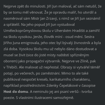
Nejprve zpět do minulosti. Jiří Jun maloval, ač sám netušil, že
by se tomu měl věnovat. Že je opravdu malíř, ho utvrdil a
nasměroval sám Mistr Jan Zrzavý, s nímž se Jiří Jun seznámil
a spřátelil. Na jeho popud Jiří Jun vystudoval
Uměleckoprůmyslovou školu v Uherském Hradišti a zamířil
na školu vysokou. Jenže, člověk míní - osud mění. Sestra
Jiřího Juna emigrovala, jeho otec byl bývalý živnostník a byla
zlá doba. Vysokou školu mu už nebylo dáno dostudovat a
musel se živit (sice do jisté místy naštěstí spřízněným
oborem) jako propagační výtvarník. Nejprve ve Zlíně, pak
v Třebíči. Ale malovat už nepřestal. Obrazy si vytvářel téměř
potají, po večerech, po zaměstnání. Mimo to ale také
publikoval nespočet kreseb, karikaturního charakteru,
například prostřednictvím Zdenky Čepelákové v časopise
Host do domu
. A neminulo jej ani psaní veršů - tvorba
poezie. S vlastními ilustracemi samozřejmě.