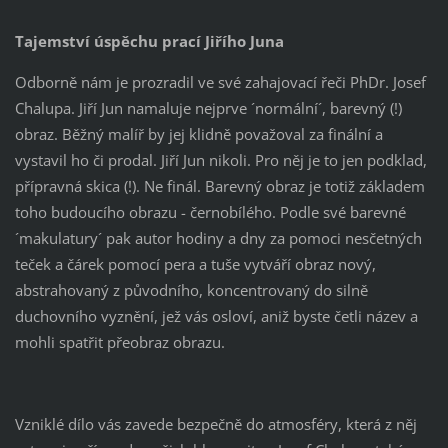
Tajemství úspěchu prací Jiřího Juna
Odborně nám je prozradil ve své zahajovací řeči PhDr. Josef
Chalupa. Jiří Jun namaluje nejprve ´normální´, barevný (!)
obraz. Běžný malíř by jej klidně považoval za finální a
vystavil ho či prodal. Jiří Jun nikoli. Pro něj je to jen podklad,
přípravná skica (!). Ne finál. Barevný obraz je totiž základem
toho budoucího obrazu - černobílého. Podle své barevné
´makulatury´ pak autor hodiny a dny za pomoci nesčetných
teček a čárek pomocí pera a tuše vytváří obraz nový,
abstrahovaný z původního, koncentrovaný do silně
duchovního vyznění, jež vás osloví, aniž byste četli název a
mohli spatřit přeobraz obrazu.
Vzniklé dílo vás zavede bezpečně do atmosféry, která z něj