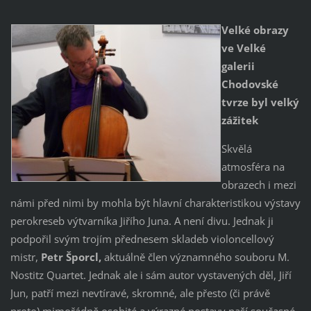
Velké obrazy
ve Velké
galerii
Chodovské
tvrze byl velký
zážitek
Skvělá
atmosféra na
obrazech i mezi
námi před nimi by mohla být hlavní charakteristikou výstavy
perokreseb výtvarníka Jiřího Juna. A není divu. Jednak ji
podpořil svým trojím přednesem skladeb violoncellový
mistr,
Petr Šporcl,
aktuálně člen významného souboru M.
Nostitz Quartet. Jednak ale i sám autor vystavených děl, Jiří
Jun, patří mezi nevtíravé, skromné, ale přesto (či právě