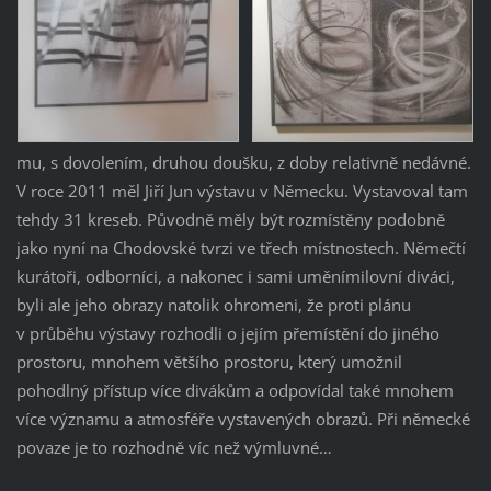
mu, s dovolením, druhou doušku, z doby relativně nedávné.
V roce 2011 měl Jiří Jun výstavu v Německu. Vystavoval tam
tehdy 31 kreseb. Původně měly být rozmístěny podobně
jako nyní na Chodovské tvrzi ve třech místnostech. Němečtí
kurátoři, odborníci, a nakonec i sami uměnímilovní diváci,
byli ale jeho obrazy natolik ohromeni, že proti plánu
v průběhu výstavy rozhodli o jejím přemístění do jiného
prostoru, mnohem většího prostoru, který umožnil
pohodlný přístup více divákům a odpovídal také mnohem
více významu a atmosféře vystavených obrazů. Při německé
povaze je to rozhodně víc než výmluvné…