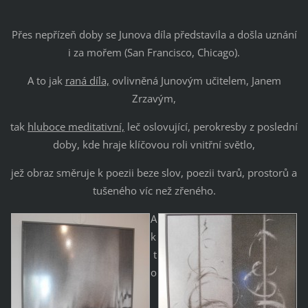
Přes nepřízeň doby se Junova díla představila a došla uznání
i za mořem (San Francisco, Chicago).
A to jak
raná díla,
ovlivněná Junovým učitelem, Janem
Zrzavým,
tak
hluboce meditativní,
leč oslovující, perokresby z poslední
doby, kde hraje klíčovou roli vnitřní světlo,
jež obraz směruje k poezii beze slov, poezii tvarů, prostorů a
tušeného víc než zřeného.
A
k
t
o