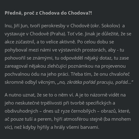
Předně, proč z Chodova do Chodova?!
Inu, Jiří Jun, tvoří perokresby v Chodově (okr. Sokolov) a
vystavuje v Chodově (Praha). Toť vše. Jinak je důležité, že se
akce zúčastnil, a to velice aktivně. Po celou dobu se
pohyboval mezi námi ve výstavních prostorách, aby - tu
pohovořil se známými, tu odpověděl nějaký dotaz, tu zase
zareagoval nějakou zlehčující poznámkou na projevenou
pochvalnou ódu na jeho práci. Třeba tím, že onu chvalořeč
skromně odbyl věcným,
„no, zkrátka pořád pracuju, pořád…“
A nutno uznat, že se to o něm ví. A je to názorně vidět na
jeho neskutečné trpělivosti při tvorbě specifických a
obdivuhodných – dnes už ryze černobílých – obrazů, které,
ač pouze tuší a perem, hýří atmosférou stejně (ba mnohem
víc), než kdyby hýřily a hrály všemi barvami.