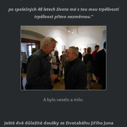
po společných 48 letech života má s tou mou trpělivostí
trpělivost přímo nezměrnou.“
A bylo veselo a milo.
Ještě dvě důležité doušky ze životaběhu Jiřího Juna