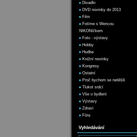
Divadlo
DVD novinky do 2013
Film
Fotíme s Wencou
NIKONíčkem
Foto - výstavy
Hobby
Hudba
Knižní novinky
Kongresy
Ostatní
Proč bychom se netěšili
Tlukot srdcí
Vše o bydlení
Výstavy
Zdraví
Fóra
Vyhledávání