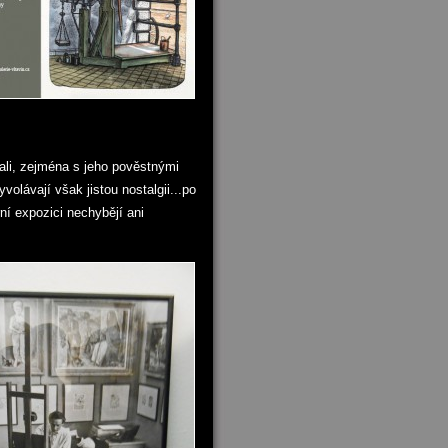
ali, zejména s jeho pověstnými
volávají však jistou nostalgii...po
í expozici nechybějí ani