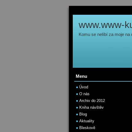
www.www-kul
Komu se nelíbí za moje na
Menu
Úvod
O nás
Archiv do 2012
Kniha návštěv
Blog
Aktuality
Bleskově