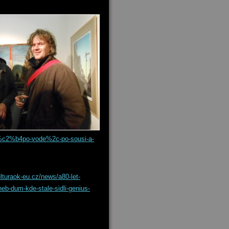
-%c2%b4po-vode%2c-po-sousi-a-
turaok-eu.cz/news/a80-let-
-aneb-dum-kde-stale-sidli-genius-