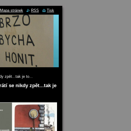
Mapa stránek
RSS
Tisk
 zpět...tak je to...
tí se nikdy zpět...tak je