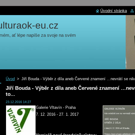
Úvodní stránka
turaok-eu.cz
 mém, ať lépe napíše za svoje na svém
Úvod
>
Jiří Bouda - Výběr z díla aneb Červené znamení …nevrátí se nikdy
Jiří Bouda - Výběr z díla aneb Červené znamení …nevrá
to...
23.12.2016 14:27
Galerie Vltavín - Praha
7. 12. 2016 - 27. 1. 2017