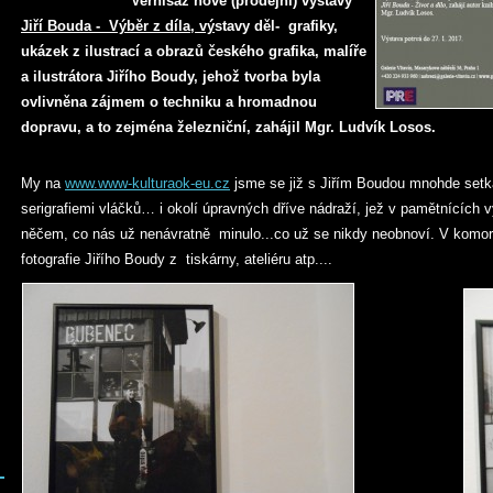
Vernisáž nové (prodejní) výstavy
Jiří Bouda - Výběr z díla, vý
stavy děl- grafiky,
ukázek z ilustrací a obrazů českého grafika, malíře
a ilustrátora Jiřího Boudy, jehož tvorba byla
ovlivněna zájmem o techniku a hromadnou
dopravu, a to zejména železniční, zahájil Mgr. Ludvík Losos.
My na
www.www-kulturaok-eu.cz
jsme se již s Jiřím Boudou mnohde setk
serigrafiemi vláčků… i okolí úpravných dříve nádraží, jež v pamětnících vy
něčem, co nás už nenávratně minulo...co už se nikdy neobnoví. V komorn
fotografie Jiřího Boudy z tiskárny, ateliéru atp....