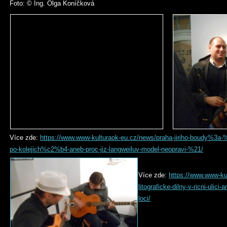
Foto: © Ing. Olga Koníčková
Více zde:
https://www.www-kulturaok-eu.cz/news/praha-jiriho-boudy%3a
po-kolejich%c2%b4-aneb-proc-jiz-langweiluv-model-neopravi-%21/
Více zde:
https://www.www-kul
litograficke-dilny-v-ricni-ulici
loci/