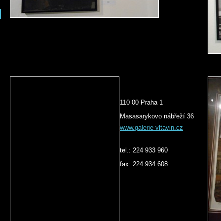
110 00 Praha 1
Masasarykovo nábřeží 36
www.galerie-vltavin.cz
tel.: 224 933 960
fax: 224 934 608