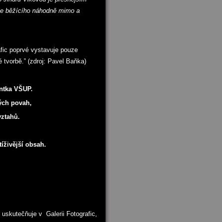
e běžícího náhodně mimo a
afic poprvé vystavuje pouze
tvorbě.” (zdroj: Pavel Baňka)
entka VŠUP.
ých povah,
vztahů.
íživější obsah.
 uskutečňuje v Galerii Fotografic,