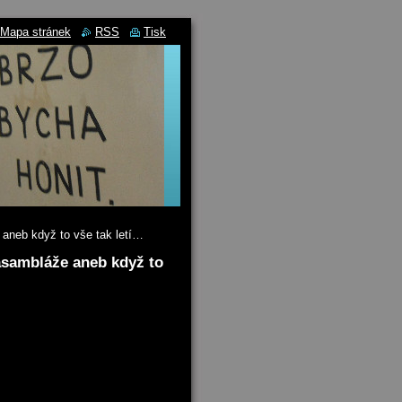
Mapa stránek
RSS
Tisk
aneb když to vše tak letí…
asambláže aneb když to