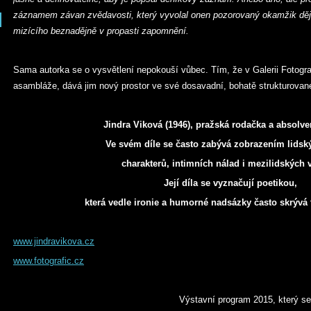
záznamem závan zvědavosti, který vyvolal onen pozorovaný okamžik děj
mizícího beznadějně v propasti zapomnění.
Sama autorka se o vysvětlení nepokouší vůbec. Tím, že v Galerii Fotogr
asambláže, dává jim nový prostor ve své dosavadní, bohatě strukturované 
Jindra Viková (1946), pražská rodačka a absolv
Ve svém díle se často zabývá zobrazením lidsk
charakterů, intimních nálad i mezilidských 
Její díla se vyznačují poetikou,
která vedle ironie a humorné nadsázky často skrývá t
www.jindravikova.cz
www.fotografic.cz
Výstavní program 2015, který se