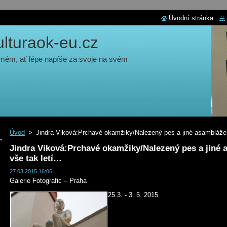
Úvodní stránka
turaok-eu.cz
 mém, ať lépe napíše za svoje na svém
Úvod
>
Jindra Viková:Prchavé okamžiky/Nalezený pes a jiné asambláže 
Jindra Viková:Prchavé okamžiky/Nalezený pes a jiné 
vše tak letí…
27.03.2015 16:06
Galerie Fotografic – Praha
25.3. - 3. 5. 2015