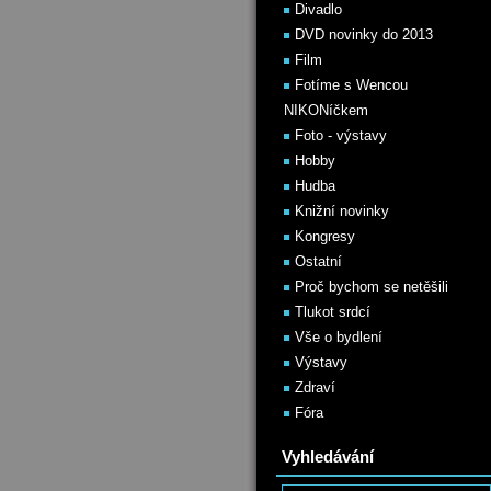
Divadlo
DVD novinky do 2013
Film
Fotíme s Wencou
NIKONíčkem
Foto - výstavy
Hobby
Hudba
Knižní novinky
Kongresy
Ostatní
Proč bychom se netěšili
Tlukot srdcí
Vše o bydlení
Výstavy
Zdraví
Fóra
Vyhledávání