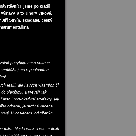
í návštěvníci jsme po kratší
výstavy, a to Jindry Vikové.
iří Stivín, skladatel, český
nstrumentalista.
 volně pohybuje mezi sochou,
sambláže jsou v posledních
̌ení.
ch reálií, ale i svých vlastních či
do plexiboxů a vytváří tak
̌asto i provokativní artefakty. její
ského odpadu, je možná vedena
i nový život věcem ´odvrženým,
ou další. Nejde však o věci natolik
Jindru Vikovou je přesnějším