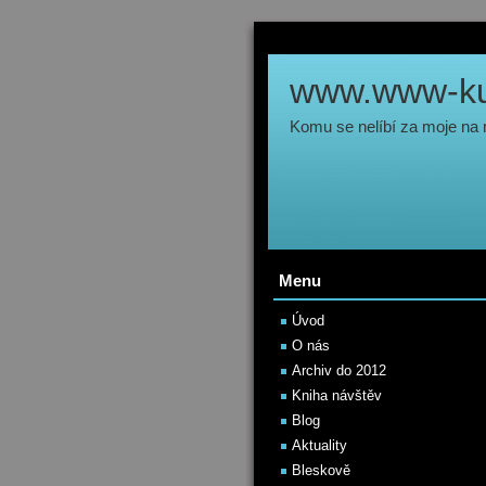
www.www-kul
Komu se nelíbí za moje na
Menu
Úvod
O nás
Archiv do 2012
Kniha návštěv
Blog
Aktuality
Bleskově