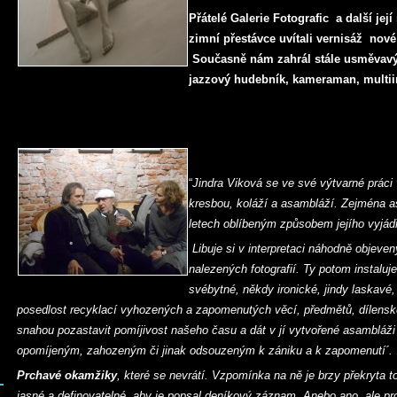
Přátelé Galerie Fotografic a další jej
zimní přestávce uvítali vernisáž nové 
Současně nám zahrál stále usměvavý J
jazzový hudebník, kameraman, multii
“
Jindra Viková se ve své výtvarné práci
kresbou, koláží a asambláží. Zejména a
letech oblíbeným způsobem jejího vyjádr
Libuje si v interpretaci náhodně objevený
nalezených fotografií. Ty potom instaluje 
svébytné, někdy ironické, jindy laskavé, c
posedlost recyklací vyhozených a zapomenutých věcí, předmětů, dílen
snahou pozastavit pomíjivost našeho času a dát v jí vytvořené asambláž
opomíjeným, zahozeným či jinak odsouzeným k zániku a k zapomenutí´.
Prchavé okamžiky
, které se nevrátí. Vzpomínka na ně je brzy překryta t
jasné a definovatelné, aby je popsal deníkový záznam. Anebo ano, ale pro 