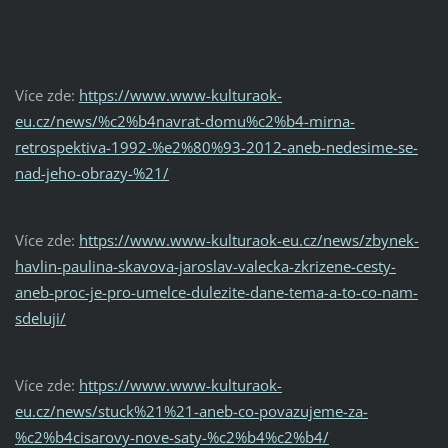
Více zde:
https://www.www-kulturaok-
eu.cz/news/%c2%b4navrat-domu%c2%b4-mirna-
retrospektiva-1992-%e2%80%93-2012-aneb-nedesime-se-
nad-jeho-obrazy-%21/
Více zde:
https://www.www-kulturaok-eu.cz/news/zbynek-
havlin-paulina-skavova-jaroslav-valecka-zkrizene-cesty-
aneb-proc-je-pro-umelce-dulezite-dane-tema-a-to-co-nam-
sdeluji/
Více zde:
https://www.www-kulturaok-
eu.cz/news/stuck%21%21-aneb-co-povazujeme-za-
%c2%b4cisarovy-nove-saty-%c2%b4%c2%b4/