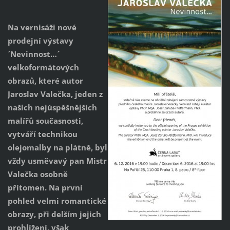
Na vernisáži nové
prodejní výstavy
´Nevinnost…´
velkoformátových
obrazů, které autor
Jaroslav Valečka, jeden z
našich nejúspěšnějších
malířů současnosti,
vytváří technikou
olejomalby na plátně, byl
vždy usměvavý pan Mistr
Valečka osobně
přítomen. Na první
pohled velmi romantické
obrazy, při delším jejich
prohlížení, však