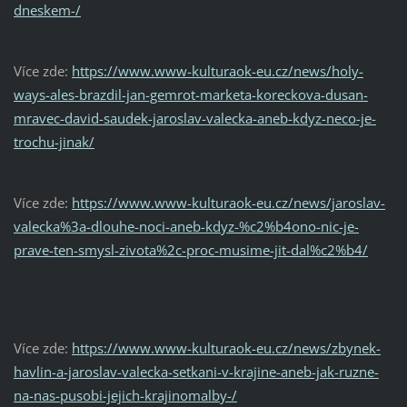
dneskem-/
Více zde:
https://www.www-kulturaok-eu.cz/news/holy-
ways-ales-brazdil-jan-gemrot-marketa-koreckova-dusan-
mravec-david-saudek-jaroslav-valecka-aneb-kdyz-neco-je-
trochu-jinak/
Více zde:
https://www.www-kulturaok-eu.cz/news/jaroslav-
valecka%3a-dlouhe-noci-aneb-kdyz-%c2%b4ono-nic-je-
prave-ten-smysl-zivota%2c-proc-musime-jit-dal%c2%b4/
Více zde:
https://www.www-kulturaok-eu.cz/news/zbynek-
havlin-a-jaroslav-valecka-setkani-v-krajine-aneb-jak-ruzne-
na-nas-pusobi-jejich-krajinomalby-/