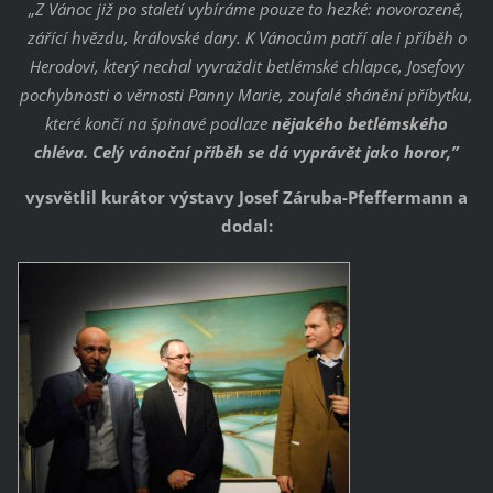
„Z Vánoc již po staletí vybíráme pouze to hezké: novorozeně,
zářící hvězdu, královské dary. K Vánocům patří ale i příběh o
Herodovi, který nechal vyvraždit betlémské chlapce, Josefovy
pochybnosti o věrnosti Panny Marie, zoufalé shánění příbytku,
které končí na špinavé podlaze
nějakého betlémského
chléva. Celý vánoční příběh se dá vyprávět jako horor,”
vysvětlil kurátor výstavy Josef Záruba-Pfeffermann a
dodal: