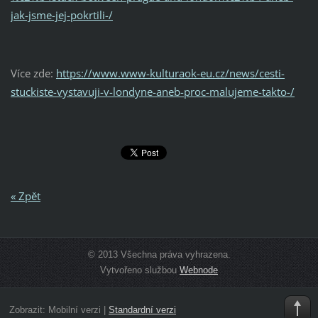
jak-jsme-jej-pokrtili-/
Více zde:
https://www.www-kulturaok-eu.cz/news/cesti-
stuckiste-vystavuji-v-londyne-aneb-proc-malujeme-takto-/
« Zpět
© 2013 Všechna práva vyhrazena.
Vytvořeno službou
Webnode
Zobrazit:
Mobilní verzi
|
Standardní verzi