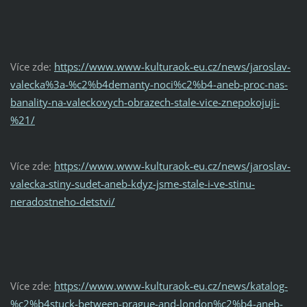
Více zde:
https://www.www-kulturaok-eu.cz/news/jaroslav-
valecka%3a-%c2%b4demanty-noci%c2%b4-aneb-proc-nas-
banality-na-valeckovych-obrazech-stale-vice-znepokojuji-
%21/
Více zde:
https://www.www-kulturaok-eu.cz/news/jaroslav-
valecka-stiny-sudet-aneb-kdyz-jsme-stale-i-ve-stinu-
neradostneho-detstvi/
Více zde:
https://www.www-kulturaok-eu.cz/news/katalog-
%c2%b4stuck-between-prague-and-london%c2%b4-aneb-