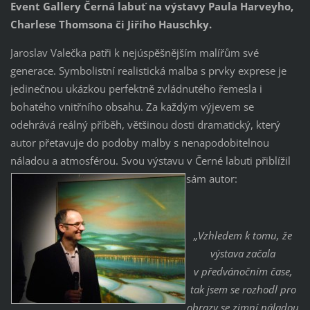
Event Gallery Černá labuť na výstavy Paula Harveyho,
Charlese Thomsona či Jiřího Hauschky.
Jaroslav Valečka patři k nejúspěšnějším malířům své
generace. Symbolistní realistická malba s prvky exprese je
jedinečnou ukázkou perfektně zvládnutého řemesla i
bohatého vnitřního obsahu. Za každým výjevem se
odehrává reálný příběh, většinou dosti dramatický, který
autor přetavuje do podoby malby s nenapodobitelnou
náladou a atmosférou. Svou výstavu v Černé labuti přiblížil
sám autor:
„Vzhledem k tomu, že
výstava začala
v předvánočním čase,
tak jsem se rozhodl pro
obrazy se zimní náladou