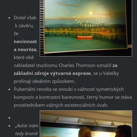
Došel však
k závěru,
že
nevinnost
a neuróza
,
které obě
zakladatel stuckismu Charles Thomson označil
za
základní zdroje výtvarné exprese
, se u Valečky
prolínají ideálním způsobem.
Pubertální revolta se snoubí s vážností symetrických
kompozic a kontrastní barevností, černý humor se stává
prostředníkem vážných existenciálních úvah.
„
Autor nám
tedy kromě