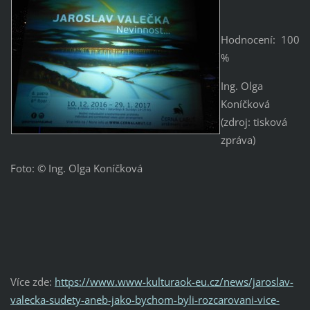
Hodnocení: 100
%
Ing. Olga
Koníčková
(zdroj: tisková
zpráva)
Foto: © Ing. Olga Koníčková
Více zde:
https://www.www-kulturaok-eu.cz/news/jaroslav-
valecka-sudety-aneb-jako-bychom-byli-rozcarovani-vice-