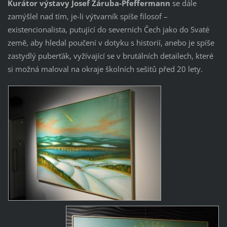
Kurátor výstavy Josef Záruba-Pfeffermann
se dále
zamýšlel nad tím, je-li výtvarník spíše filosof –
existencionalista, putující do severních Čech jako do Svaté
země, aby hledal poučení v dotyku s historií, anebo je spíše
zastydlý puberťák, vyžívající se v brutálních detailech, které
si možná maloval na okraje školních sešitů před 20 lety.