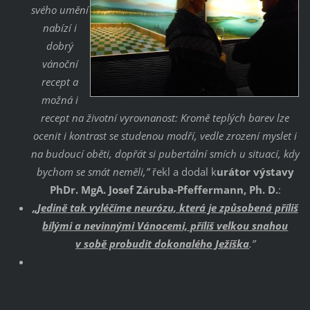
svého umění
nabízí i
dobrý
vánoční
recept a
možná i
recept na životní vyrovnanost: Kromě teplých barev lze
ocenit i kontrast se studenou modří, vedle zrození myslet i
na budoucí oběti, dopřát si pubertální smích u situací, kdy
bychom se smát neměli,”
řekl a dodal k
urátor výstavy
PhDr. MgA. Josef Záruba-Pfeffermann, Ph. D.
:
„Jedině tak vyléčíme neurózu, která je způsobená příliš
bílými a nevinnými Vánocemi, příliš velkou snahou
v sobě probudit dokonalého Ježíška
.”