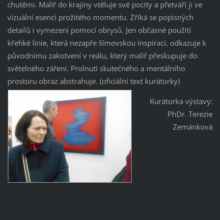
chutěmi. Malíř do krajiny vtěluje své pocity a přetváří ji ve
vizuální esenci prožitého momentu. Zříká se popisných
detailů i vymezení pomocí obrysů. Jen občasné použití
křehké linie, která nezapře šímovskou inspiraci, odkazuje k
původnímu zakotvení v reálu, který malíř přeskupuje do
světelného záření. Prolnutí skutečného a mentálního
prostoru obraz abstrahuje. (oficiální text kurátorky)
Kurátorka výstavy:
PhDr. Terezie
Zemánková