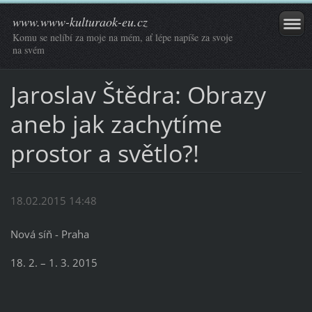
www.www-kulturaok-eu.cz
Komu se nelíbí za moje na mém, ať lépe napíše za svoje
na svém
Jaroslav Štědra: Obrazy
aneb jak zachytíme
prostor a světlo?!
18.02.2015 14:48
Nová síň - Praha
18. 2. – 1. 3. 2015