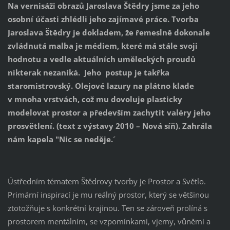
Na vernisáži obrazů Jaroslava Štědry jsme za jeho
osobní účasti zhlédli jeho zajímavé práce. Tvorba
Jaroslava Štědry je dokladem, že řemeslně dokonale
zvládnutá malba je médiem, které má stále svoji
hodnotu a vedle aktuálních uměleckých proudů
nikterak nezaniká.
Jeho postup je takřka
staromistrovský. Olejové lazury na plátno klade
v mnoha vrstvách, což mu dovoluje plasticky
modelovat prostor a především zachytit valéry jeho
prosvětlení. (text z výstavy 2010 – Nová síň). Zahrála
nám kapela "Nic se neděje.´
Ústředním tématem Štědrovy tvorby je Prostor a Světlo.
Primární inspirací je mu reálný prostor, který se většinou
ztotožňuje s konkrétní krajinou. Ten se zároveň prolíná s
prostorem mentálním, se vzpomínkami, vjemy, vůněmi a