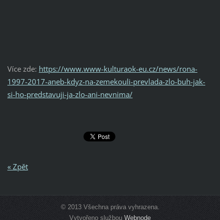
Více zde:
https://www.www-kulturaok-eu.cz/news/rona-
1997-2017-aneb-kdyz-na-zemekouli-prevlada-zlo-buh-jak-
si-ho-predstavuji-ja-zlo-ani-nevnima/
« Zpět
© 2013 Všechna práva vyhrazena.
Vytvořeno službou
Webnode