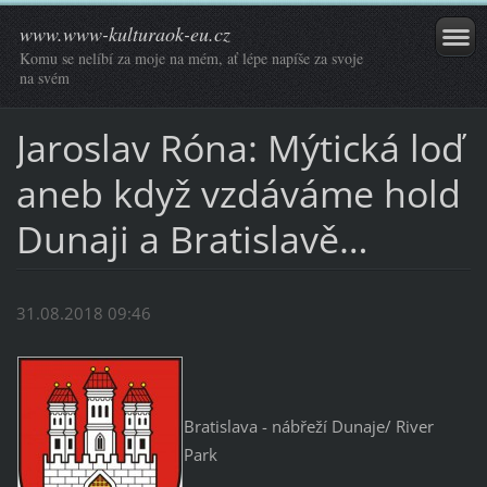
www.www-kulturaok-eu.cz
Komu se nelíbí za moje na mém, ať lépe napíše za svoje
na svém
Jaroslav Róna: Mýtická loď
aneb když vzdáváme hold
Dunaji a Bratislavě…
31.08.2018 09:46
Bratislava - nábřeží Dunaje/ River
Park