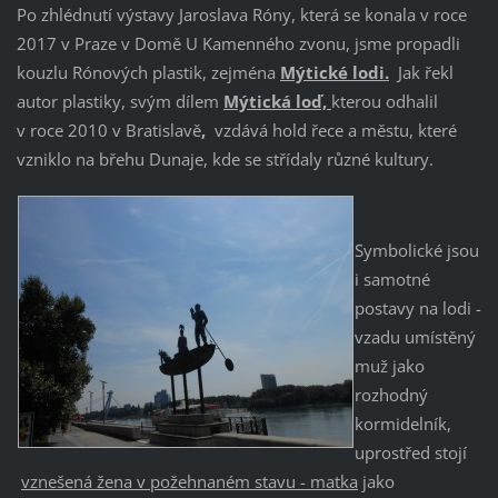
Po zhlédnutí výstavy Jaroslava Róny, která se konala v roce
2017 v Praze v Domě U Kamenného zvonu, jsme propadli
kouzlu Rónových plastik, zejména
Mýtické lodi.
Jak řekl
autor plastiky, svým dílem
Mýtická loď,
kterou odhalil
v roce 2010 v Bratislavě
,
vzdává hold řece a městu, které
vzniklo na břehu Dunaje, kde se střídaly různé kultury.
Symbolické jsou
i samotné
postavy na lodi -
vzadu umístěný
muž jako
rozhodný
kormidelník,
uprostřed stojí
vznešená žena v požehnaném stavu - matka
jako