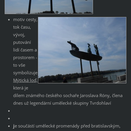
motiv cesty,
tok času,
vývoj,
putování
lidí časem a
prostorem -
to vše
symbolizuje
Mýtická loď,
která je
dílem známého českého sochaře Jaroslava Róny, člena
dnes už legendární umělecké skupiny Tvrdohlaví
j
e součástí umělecké promenády před bratislavským,