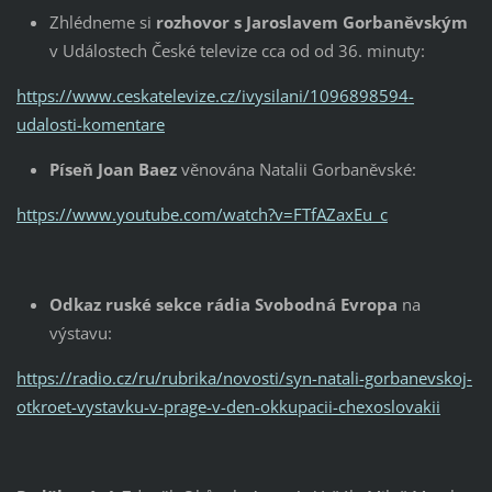
Zhlédneme si
rozhovor s Jaroslavem Gorbaněvským
v Událostech České televize cca od od 36. minuty:
https://www.ceskatelevize.cz/ivysilani/1096898594-
udalosti-komentare
Píseň Joan Baez
věnována Natalii Gorbaněvské:
https://www.youtube.com/watch?v=FTfAZaxEu_c
Odkaz ruské sekce rádia Svobodná Evropa
na
výstavu:
https://radio.cz/ru/rubrika/novosti/syn-natali-gorbanevskoj-
otkroet-vystavku-v-prage-v-den-okkupacii-chexoslovakii