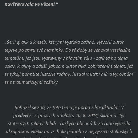
navštěvovala ve vězení.“
„
Sérii grafik a kreseb, kterými výstava začíná, vytvořil autor
teprve po smrti své maminky. Do té doby se věnoval veselejším
tématům, jež jsou vystaveny v hlavním sálu - zajímá ho téma
oslav, krajiny a zátiší. Jak sám autor říká, zobrazením témat, jež
se týkají pohnuté historie rodiny, hledal vnitřní mír a vyrovnání
se s traumatickými zážitky.
Bohužel se zdá, že toto téma je pořád silně aktuální. V
předvečer srpnových událostí, 20. 8. 2014, skupina čtyř
statečných mladých lidí - ruských občanů brzo ráno vyvěsila
ukrajinskou vlajku na vrcholu jednoho z nejvyšších stalinských