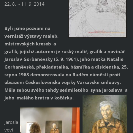
22. 8. - 11. 9. 2014
Byli jsme pozváni na
vernisáž výstavy maleb,
mistrovských kreseb a
grafik, jejichž autorem je ruský malíř, grafik a novinář
Jaroslav Gorbaněvsky (5. 9. 1961). Jeho matka Natálie
Gorbaněvská, překladatelka, básnířka a disidentka, 25.
srpna 1968 demonstrovala na Rudém náměstí proti
obsazení Československa vojsky Varšavské smlouvy.
Měla sebou svého tehdy sedmiletého syna Jaroslava a
jeho malého bratra v kočárku.
Jarosla
vovi