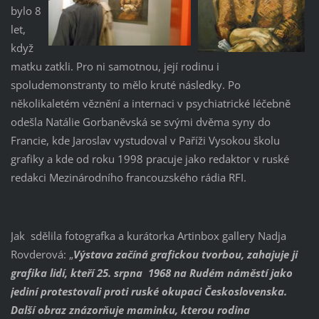
bylo 8
let,
když
matku zatkli. Pro ni samotnou, její rodinu i
spoludemonstranty to mělo kruté následky. Po
několikaletém věznění a internaci v psychiatrické léčebně
odešla Natálie Gorbaněvská se svými dvěma syny do
Francie, kde Jaroslav vystudoval v Paříži Vysokou školu
grafiky a kde od roku 1998 pracuje jako redaktor v ruské
redakci Mezinárodního francouzského rádia RFI.
Jak sdělila fotografka a kurátorka Artinbox gallery Nadja
Rovderová: „
Výstava začíná grafickou tvorbou, zahajuje ji
grafika lidí, kteří 25. srpna 1968 na Rudém náměstí jako
jediní protestovali proti ruské okupaci Československa.
Další obraz znázorňuje maminku, kterou rodina