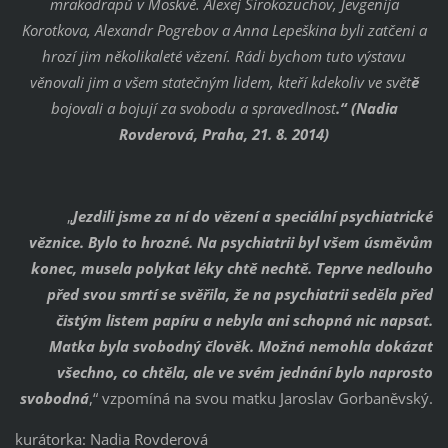
mrakodrapů v Moskvě. Alexej Širokozuchov, Jevgenija
Korotkova, Alexandr Pogrebov a Anna Lepeškina byli zatčeni a
hrozí jim několikaleté vězení. Rádi bychom tuto výstavu
věnovali jim a všem statečným lidem, kteří kdekoliv ve svět
ě
bojovali a bojují za svobodu a spravedlnost
.“ (Nadia
Rovderová, Praha, 21. 8. 2014)
„
Jezdili jsme za ní do vězení a speciální psychiatrické
věznice. Bylo to hrozné. Na psychiatrii byl všem úsměvům
konec, musela polykat léky chtě nechtě. Teprve nedlouho
před svou smrtí se svěřila, že na psychiatrii seděla před
čistým listem papíru a nebyla ani schopná nic napsat.
Matka byla svobodný člověk. Možná nemohla dokázat
všechno, co chtěla, ale ve svém jednání bylo naprosto
svobodná
,“ vzpomíná na svou matku Jaroslav Gorbaněvský.
kurátorka: Nadia Rovderová