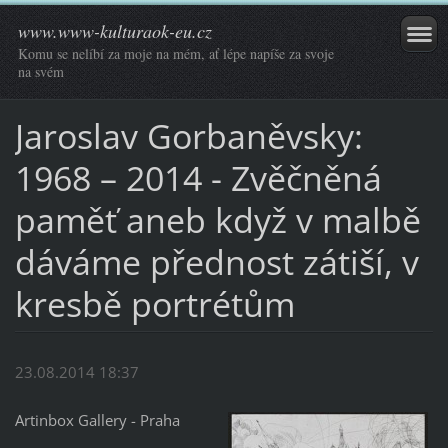
www.www-kulturaok-eu.cz
Komu se nelíbí za moje na mém, ať lépe napíše za svoje
na svém
Jaroslav Gorbaněvsky:
1968 – 2014 - Zvěčněná
paměť aneb když v malbě
dáváme přednost zátiší, v
kresbě portrétům
23.08.2014 18:37
Artinbox Gallery - Praha